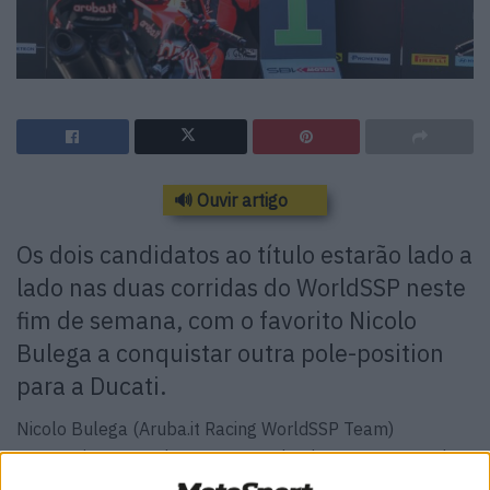
🔊 Ouvir artigo
Os dois candidatos ao título estarão lado a
lado nas duas corridas do WorldSSP neste
fim de semana, com o favorito Nicolo
Bulega a conquistar outra pole-position
para a Ducati.
Nicolo Bulega (Aruba.it Racing WorldSSP Team)
conseguiu nove poles na campanha do Campeonato do
Mundo 2023 ao derrotar o rival pelo título Stefano Manzi