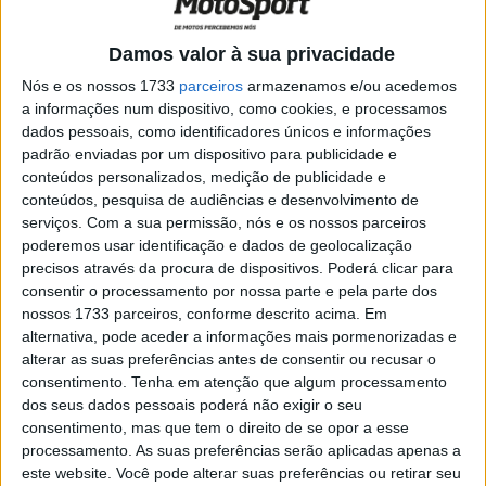
(Ten Kate Racing Yamaha) pelo primeiro lugar no
Autódromo Internacional do Algarve. O #11 também
Damos valor à sua privacidade
quebrou o recorde de todos os tempos na ‘montanha-
Nós e os nossos 1733
parceiros
armazenamos e/ou acedemos
russa’ em 0,296s a caminho da pole, enquanto tenta
a informações num dispositivo, como cookies, e processamos
dados pessoais, como identificadores únicos e informações
conquistar o título do Campeonato na ronda lusa –
padrão enviadas por um dispositivo para publicidade e
penultima do campeonato antes de Jerez de La Frontera.
conteúdos personalizados, medição de publicidade e
conteúdos, pesquisa de audiências e desenvolvimento de
Bulega foi o piloto mais rápido na primeira parte da
serviços.
Com a sua permissão, nós e os nossos parceiros
Superpole depois de marcar 1m43,132s e passar a
poderemos usar identificação e dados de geolocalização
liderar o pelotão com quatro décimos de vantagem sobre
precisos através da procura de dispositivos. Poderá clicar para
consentir o processamento por nossa parte e pela parte dos
Jorge Navarro (Ten Kate Racing Yamaha), cuja
nossos 1733 parceiros, conforme descrito acima. Em
impressionante ronda portuguesa continuou na manhã
alternativa, pode aceder a informações mais pormenorizadas e
de sábado. Na primeira volta da segunda volta, o #11
alterar as suas preferências antes de consentir ou recusar o
encontrou mais quatro décimos para quebrar o recorde
consentimento.
Tenha em atenção que algum processamento
dos seus dados pessoais poderá não exigir o seu
da volta com 1m42,769s, pouco antes das bandeiras
consentimento, mas que tem o direito de se opor a esse
vermelhas serem mostradas, faltando pouco mais de
processamento. As suas preferências serão aplicadas apenas a
três minutos para o final da sessão, quando Tarran
este website. Você pode alterar suas preferências ou retirar seu