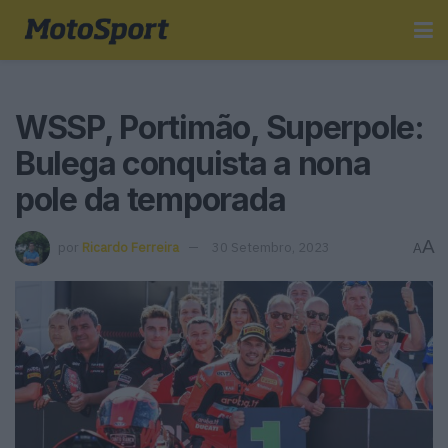
WSSP, Portimão, Superpole:
Bulega conquista a nona
pole da temporada
A
por
Ricardo Ferreira
30 Setembro, 2023
A