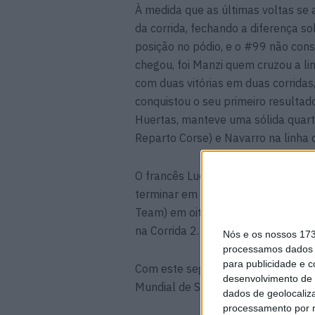
À medida que as últimas voltas se
da corrida, fechando a diferença 
posição no pódio, e o #99 não con
chegou, foi Manzi quem cruzou a li
com duas vitórias em duas corridas
conquistou o seu primeiro resulta
Huertas, manteve uma sólida quart
Reparto Corse) e Navarro na linha d
O francês Lucas Mahias (GMT94 Ya
terminar em sétimo, à frente de M
Team) em oitavo e nono, enquanto 
na Corrida 2.
Nós e os nossos 17
processamos dados p
para publicidade e 
Com este segundo triunfo em Jerez
desenvolvimento de 
Mundial de Supersport de 2024.
dados de geolocaliza
processamento por n