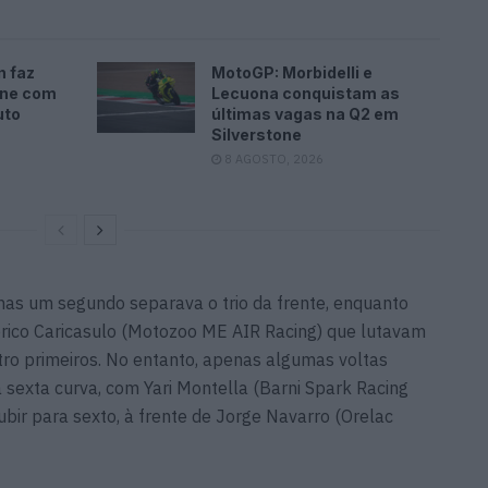
n faz
MotoGP: Morbidelli e
one com
Lecuona conquistam as
uto
últimas vagas na Q2 em
Silverstone
8 AGOSTO, 2026
penas um segundo separava o trio da frente, enquanto
rico Caricasulo (Motozoo ME AIR Racing) que lutavam
tro primeiros. No entanto, apenas algumas voltas
na sexta curva, com Yari Montella (Barni Spark Racing
ubir para sexto, à frente de Jorge Navarro (Orelac