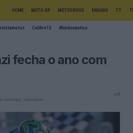
HOME
MOTO GP
MOTOCROSS
ENDURO
TT
T
evistamotos
Calibre12
Mundonautico
zi fecha o ano com
A
A
er destaque
,
Velocidade