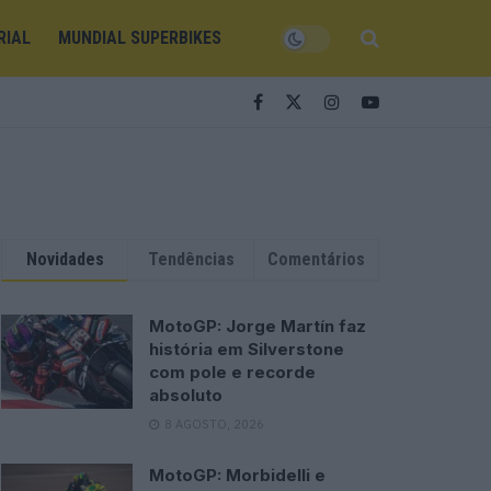
RIAL
MUNDIAL SUPERBIKES
Novidades
Tendências
Comentários
MotoGP: Jorge Martín faz
história em Silverstone
com pole e recorde
absoluto
8 AGOSTO, 2026
MotoGP: Morbidelli e