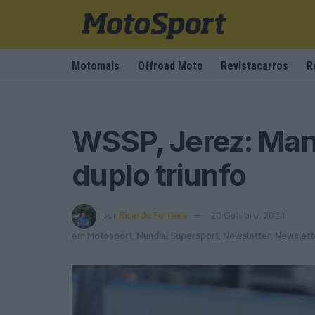
Motomais
Offroad Moto
Revistacarros
R
WSSP, Jerez: Man
duplo triunfo
por
Ricardo Ferreira
20 Outubro, 2024
em
Motosport
,
Mundial Supersport
,
Newsletter
,
Newslett