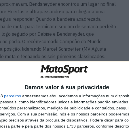
 aproximavam, Bendsneyder encontrou um lugar no final
sobre Huertas e ultrapassando-o para chegar a uma
seguiu responder. Quando a bandeira axadrezada
nha de meta para terminar o seu fim de semana perfeito
, logo seguido por Debise e Bendsneyder, que
do no pódio. O recém-coroado Campeão do Mundo,
a posição, liderando Marcel Schroetter (MV Agusta
e meta e fechando os seis primeiros classificados.
maha) cruzou a linha de meta com a sua Yamaha para
ontella e Bahattin Sofuoglu (Yamaha Thailand Racing
Damos valor à sua privacidade
Simone Corsi (Renzi Corse) completou os dez primeiros
33
parceiros
armazenamos e/ou acedemos a informações num dispositi
essoais, como identificadores únicos e informações padrão enviadas 
conteúdos personalizados, medição de publicidade e conteúdos, pesqui
, Stefano Manzi alcançou o 19º pódio da temporada do
serviços.
Com a sua permissão, nós e os nossos parceiros poderemos 
ção precisos através da procura de dispositivos. Poderá clicar para co
ossa parte e pela parte dos nossos 1733 parceiros, conforme descrit