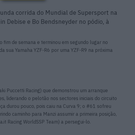
unda corrida do Mundial de Supersport na
tin Debise e Bo Bendsneyder no pódio, à
 do fim de semana e terminou em segundo lugar no
a da sua Yamaha YZF-R6 por uma YZF-R9 na próxima
saki Puccetti Racing) que demonstrou um arranque
 liderando o pelotão nos sectores iniciais do circuito
nça durou pouco, pois caiu na Curva 9; o #61 sofreu
rindo caminho para Manzi assumir a primeira posição,
.it Racing WorldSSP Team) a persegui-lo.