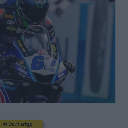
🔊 Ouvir artigo