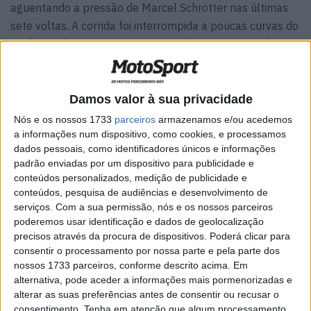
aguentando a pressão de Marcel Schrötter nas últimas
sete voltas. A corrida foi interrompida a poucas curvas do
final quando um contato entre Tuuli e Huertas na chicane
baixa obrigou a direção da prova a exibir a bandeira
vermelha.
Damos valor à sua privacidade
Filme da corrida
Nós e os nossos 1733
parceiros
armazenamos e/ou acedemos
a informações num dispositivo, como cookies, e processamos
A corrida começou logo de forma movimentada com um
dados pessoais, como identificadores únicos e informações
contacto na retaguarda na chicane de Tamburello a
padrão enviadas por um dispositivo para publicidade e
obrigar Federico Fuligni a desistir, envolvido num contacto
conteúdos personalizados, medição de publicidade e
com Glen Van Straalen, Maximilian Kofler e Emanuele
conteúdos, pesquisa de audiências e desenvolvimento de
serviços.
Com a sua permissão, nós e os nossos parceiros
Pusceddu. Apenas duas curvas à frente em Villeneuve,
poderemos usar identificação e dados de geolocalização
Manzi supreende Caricasulo e sobe para a primeira
precisos através da procura de dispositivos. Poderá clicar para
posição. Pelas imagens é difícil perceber se houve
consentir o processamento por nossa parte e pela parte dos
mesmo contacto entre os dois, mas a única certeza é que
nossos 1733 parceiros, conforme descrito acima. Em
alternativa, pode aceder a informações mais pormenorizadas e
o piloto da Ducati acaba no sólo com o Painel de
alterar as suas preferências antes de consentir ou recusar o
Comissários a não assumir qualquer posição e a deixar a
consentimento.
Tenha em atenção que algum processamento