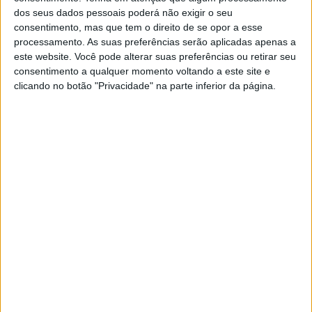
vitória para Manzi.
dos seus dados pessoais poderá não exigir o seu
consentimento, mas que tem o direito de se opor a esse
Artigos relacionados
processamento. As suas preferências serão aplicadas apenas a
este website. Você pode alterar suas preferências ou retirar seu
consentimento a qualquer momento voltando a este site e
MotoGP: Ducati domina segundo dia de
clicando no botão "Privacidade" na parte inferior da página.
testes das futuras 850cc
7 AGOSTO, 2026
MotoGP: Tensão entre KTM e Viñales?
Steiner admite ‘fricção’ entre as partes
7 AGOSTO, 2026
De regresso à vitória, já provada em Misano na Corrida 2 ,
Stefano Manzi com a Yamaha da equipa TenKate Racing
conseguiu terminar com o que até esta manhã parecia
uma pista completamente reservada para as Ducati. O