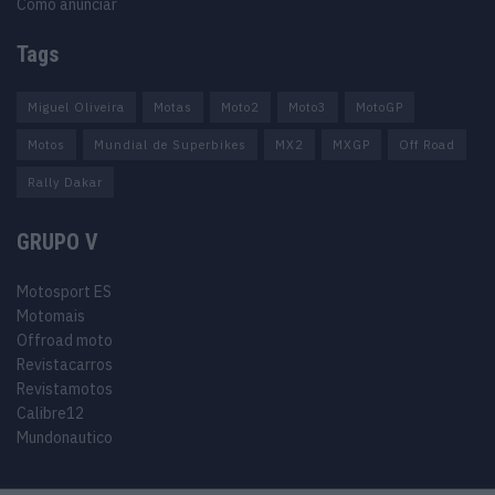
Como anunciar
Tags
Miguel Oliveira
Motas
Moto2
Moto3
MotoGP
Motos
Mundial de Superbikes
MX2
MXGP
Off Road
Rally Dakar
GRUPO V
Motosport ES
Motomais
Offroad moto
Revistacarros
Revistamotos
Calibre12
Mundonautico