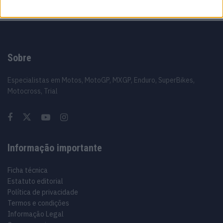
Sobre
Especialistas em Motos, MotoGP, MXGP, Enduro, SuperBikes,
Motocross, Trial
Informação importante
Ficha técnica
Estatuto editorial
Política de privacidade
Termos e condições
Informação Legal