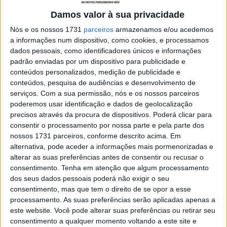
Entre eles, a equipa GYTR GRT Yamaha do WorldSBK
Damos valor à sua privacidade
tornou-se a primeira equipa do WorldSBK a completar
Nós e os nossos 1731
parceiros
armazenamos e/ou acedemos
um processo estruturado de avaliação ESG e a obter
a informações num dispositivo, como cookies, e processamos
uma classificação de sustentabilidade verificada de
dados pessoais, como identificadores únicos e informações
forma independente.
padrão enviadas por um dispositivo para publicidade e
O projeto foi realizado em parceria com a weprosperitY,
conteúdos personalizados, medição de publicidade e
conteúdos, pesquisa de audiências e desenvolvimento de
uma organização de consultoria ESG que apoia empresas
serviços.
Com a sua permissão, nós e os nossos parceiros
e organizações desportivas na medição, melhoria e
poderemos usar identificação e dados de geolocalização
divulgação de práticas de sustentabilidade através de
precisos através da procura de dispositivos. Poderá clicar para
métodos de avaliação estruturados.
consentir o processamento por nossa parte e pela parte dos
nossos 1731 parceiros, conforme descrito acima. Em
alternativa, pode aceder a informações mais pormenorizadas e
alterar as suas preferências antes de consentir ou recusar o
consentimento.
Tenha em atenção que algum processamento
dos seus dados pessoais poderá não exigir o seu
consentimento, mas que tem o direito de se opor a esse
processamento. As suas preferências serão aplicadas apenas a
este website. Você pode alterar suas preferências ou retirar seu
consentimento a qualquer momento voltando a este site e