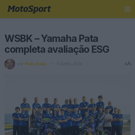
WSBK – Yamaha Pata
completa avaliação ESG
A
por
Paulo Araújo
8 Junho, 2026
A