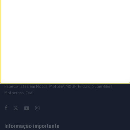
6 AGOSTO, 2026
MotoGP: Luca Marini ‘Talvez tudo fique
resolvido este fim de semana’
6 AGOSTO, 2026
Sobre
Especialistas em Motos, MotoGP, MXGP, Enduro, SuperBikes,
Motocross, Trial
Informação importante