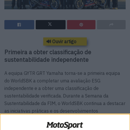
🔊 Ouvir artigo
Primeira a obter classificação de
sustentabilidade independente
A equipa GYTR GRT Yamaha torna-se a primeira equipa
do WorldSBK a completar uma avaliação ESG
independente e a obter uma classificação de
sustentabilidade verificada. Durante a Semana da
Sustentabilidade da FIM, o WorldSBK continua a destacar
as iniciativas práticas e os desenvolvimentos
operacionais implementados em todo o paddock por
equipas, parceiros e stakeholders.