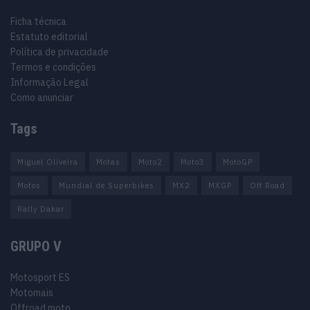
Ficha técnica
Estatuto editorial
Política de privacidade
Termos e condições
Informação Legal
Como anunciar
Tags
Miguel Oliveira
Motas
Moto2
Moto3
MotoGP
Motos
Mundial de Superbikes
MX2
MXGP
Off Road
Rally Dakar
GRUPO V
Motosport ES
Motomais
Offroad moto