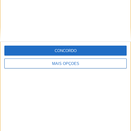
Miguel Fragoso
CONCORDO
Jornalista para o site motosport que estuda e escreve
sobre todas as novidades do mundo motorizado. Nasci
MAIS OPÇÕES
no mundo das “duas rodas” por culpa da família que
sempre esteve associada a este meio. Conseguir
trabalhar nesta área e falar sobre o mundo das motos é
um privilégio enorme.
Artigos relacionados