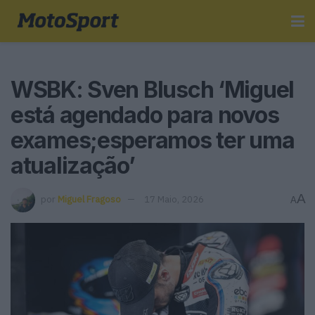
WSBK: Sven Blusch ‘Miguel
está agendado para novos
exames;esperamos ter uma
atualização’
A
por
Miguel Fragoso
17 Maio, 2026
A