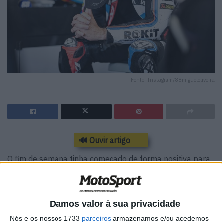
Fonte: Instagram/88migueloliveira
🔊 Ouvir artigo
O fim de semana tinha começado de forma positiva para
Petrucci no WSBK, que terminou em sexto lugar com a
sua BMW M 1000 RR #9 na classificação combinada dos
treinos de sexta-feira. Partiu depois de nono na grelha
Damos valor à sua privacidade
para a primeira corrida principal e ganhou posições logo
Nós e os nossos 1733
parceiros
armazenamos e/ou acedemos