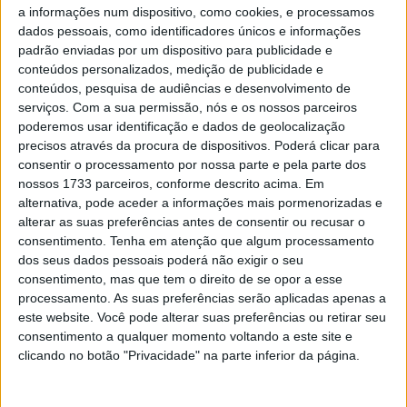
na partida. No entanto, o desastre aconteceu na Curva
a informações num dispositivo, como cookies, e processamos
13, quando Petrucci sofreu uma queda violenta após um
dados pessoais, como identificadores únicos e informações
highside agressivo. Após exames iniciais no centro
padrão enviadas por um dispositivo para publicidade e
conteúdos personalizados, medição de publicidade e
médico, o italiano foi transferido para o Hospital de Most
conteúdos, pesquisa de audiências e desenvolvimento de
para mais avaliações, onde foi diagnosticada uma fratura
serviços.
Com a sua permissão, nós e os nossos parceiros
no cóccix. Petrucci teve alta hospitalar no domingo ao
poderemos usar identificação e dados de geolocalização
meio-dia.
precisos através da procura de dispositivos. Poderá clicar para
consentir o processamento por nossa parte e pela parte dos
Van der Mark, que competiu como piloto da BMW no
nossos 1733 parceiros, conforme descrito acima. Em
alternativa, pode aceder a informações mais pormenorizadas e
WorldSBK entre 2021 e 2025 e atualmente desempenha
alterar as suas preferências antes de consentir ou recusar o
funções como piloto de testes da BMW Motorrad
consentimento.
Tenha em atenção que algum processamento
WorldSBK Test Team, além de participar regularmente
dos seus dados pessoais poderá não exigir o seu
no BMW Motorrad World Endurance Team, adaptou-se
consentimento, mas que tem o direito de se opor a esse
processamento. As suas preferências serão aplicadas apenas a
rapidamente novamente à competição no WorldSBK.
este website. Você pode alterar suas preferências ou retirar seu
Terminou as sessões de treinos livres de sexta-feira
consentimento a qualquer momento voltando a este site e
dentro do top 10. Cruzou a linha em 14.º lugar na
clicando no botão "Privacidade" na parte inferior da página.
primeira corrida principal, depois de vários pilotos terem
sido penalizados e recuado no grid. Na Superpole Race,