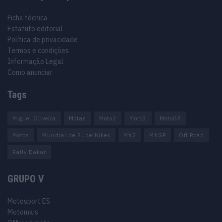
Ficha técnica
Estatuto editorial
Política de privacidade
Termos e condições
Informação Legal
Como anunciar
Tags
Miguel Oliveira
Motas
Moto2
Moto3
MotoGP
Motos
Mundial de Superbikes
MX2
MXGP
Off Road
Rally Dakar
GRUPO V
Motosport ES
Motomais