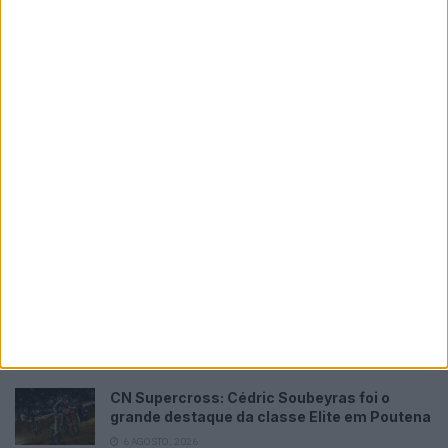
Novidades
Tendências
Comentários
MotoGP: Brad Binder quebra o silêncio sobre
o futuro ‘Em algumas semanas saberemos
mais’
6 AGOSTO, 2026
MotoGP: Figura histórica do MotoGP
enfrentou luta pela vida nas últimas
semanas
6 AGOSTO, 2026
MotoGP: David Alonso garante estatuto de
piloto oficial na Honda, seja na HRC ou na
LCR
6 AGOSTO, 2026
CN Supercross: Cédric Soubeyras foi o
grande destaque da classe Elite em Poutena
6 AGOSTO, 2026