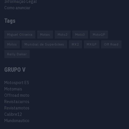
Informação Legal
Como anunciar
Tags
Miguel Oliveira
Motas
Moto2
Moto3
MotoGP
Motos
Mundial de Superbikes
MX2
MXGP
Off Road
Rally Dakar
GRUPO V
Motosport ES
Motomais
Offroad moto
Revistacarros
Revistamotos
Calibre12
Mundonautico