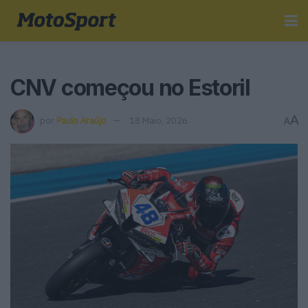
CNV começou no Estoril
A
por
Paulo Araújo
18 Maio, 2026
A