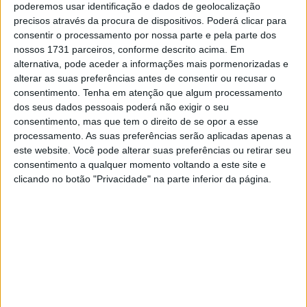
Dorna
poderemos usar identificação e dados de geolocalização
6 AGOSTO, 2026
precisos através da procura de dispositivos. Poderá clicar para
consentir o processamento por nossa parte e pela parte dos
WSBK: BMW M1000RR a arma de Miguel
nossos 1731 parceiros, conforme descrito acima. Em
Oliveira e Danilo Petrucci para desafiar a
alternativa, pode aceder a informações mais pormenorizadas e
Ducati
alterar as suas preferências antes de consentir ou recusar o
4 AGOSTO, 2026
consentimento.
Tenha em atenção que algum processamento
dos seus dados pessoais poderá não exigir o seu
consentimento, mas que tem o direito de se opor a esse
processamento. As suas preferências serão aplicadas apenas a
este website. Você pode alterar suas preferências ou retirar seu
consentimento a qualquer momento voltando a este site e
clicando no botão "Privacidade" na parte inferior da página.