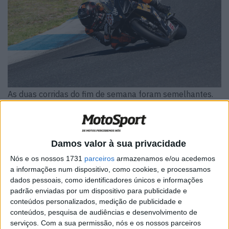
As duas corridas do fim de semana foram semelhantes.
Enfrentando o vento ciclónico do Estoril, Tiago João do
Clube Motorizado do Troço (56) fugiu para vencer na sua
Aprilia das SPB, seguido, primeiro de perto, mas depois
Damos valor à sua privacidade
cada vez mais longe, por duas Moto4, as de Alexandre
Nós e os nossos 1731
parceiros
armazenamos e/ou acedemos
Cabá e Tomás Canárias.
a informações num dispositivo, como cookies, e processamos
dados pessoais, como identificadores únicos e informações
Artigos relacionados
padrão enviadas por um dispositivo para publicidade e
conteúdos personalizados, medição de publicidade e
WSBK: Campeonato pode regressar à
conteúdos, pesquisa de audiências e desenvolvimento de
China em 2027 com Ningbo na mira da
serviços.
Com a sua permissão, nós e os nossos parceiros