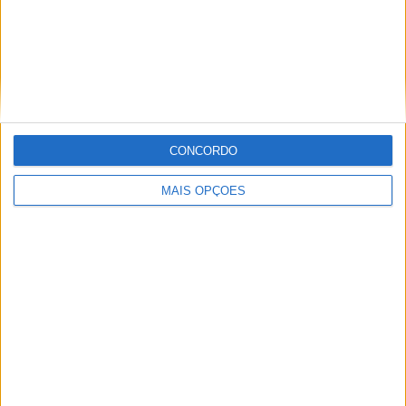
CN Supercross: Cédric Soubeyras foi o
grande destaque da classe Elite em
Poutena
CONCORDO
POR
MIGUEL FRAGOSO
6 AGOSTO, 2026
MAIS OPÇÕES