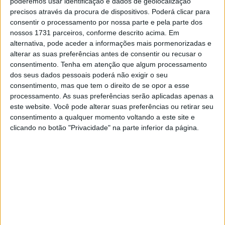
poderemos usar identificação e dados de geolocalização
Antes do início da ação em pista, reunimos as melhores
precisos através da procura de dispositivos. Poderá clicar para
declarações das conferências de quinta-feira…
consentir o processamento por nossa parte e pela parte dos
nossos 1731 parceiros, conforme descrito acima. Em
Antecipando o fim de semana no Balaton Park Circuit e
alternativa, pode aceder a informações mais pormenorizadas e
falando sobre o seu futuro, Nicolo Bulega afirmou:
alterar as suas preferências antes de consentir ou recusar o
consentimento.
Tenha em atenção que algum processamento
“Sinto-me muito bem. Chegamos aqui depois de um fim
dos seus dados pessoais poderá não exigir o seu
de semana muito positivo; estamos num momento muito
consentimento, mas que tem o direito de se opor a esse
processamento. As suas preferências serão aplicadas apenas a
bom. Tudo está a funcionar muito bem. Os recordes são
este website. Você pode alterar suas preferências ou retirar seu
importantes, mas para mim o mais importante é vencer o
consentimento a qualquer momento voltando a este site e
campeonato. É bom ver o meu nome neste tipo de listas,
clicando no botão "Privacidade" na parte inferior da página.
é muito agradável, mas neste momento estou focado no
campeonato.
Artigos relacionados
CN Supercross: Cédric Soubeyras foi o
grande destaque da classe Elite em
Poutena