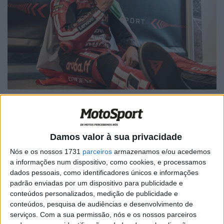
Fonte: Instagram/ ducaticorse
Damos valor à sua privacidade
Nós e os nossos 1731
parceiros
armazenamos e/ou acedemos
🔊 Ouvir artigo
a informações num dispositivo, como cookies, e processamos
dados pessoais, como identificadores únicos e informações
O Campeonato do Mundo de Superbike chegou à Hungria
padrão enviadas por um dispositivo para publicidade e
para a sua segunda visita ao Balaton Park Circuit. A ronda
conteúdos personalizados, medição de publicidade e
húngara é a quarta etapa da temporada de 2026 e
conteúdos, pesquisa de audiências e desenvolvimento de
poderá fazer-se história nas margens do Lago Balaton.
serviços.
Com a sua permissão, nós e os nossos parceiros