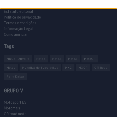
Ficha técnica
Estatuto editorial
Política de privacidade
Termos e condições
Informação Legal
Como anunciar
Tags
Miguel Oliveira
Motas
Moto2
Moto3
MotoGP
Motos
Mundial de Superbikes
MX2
MXGP
Off Road
Rally Dakar
GRUPO V
Motosport ES
Motomais
Offroad moto