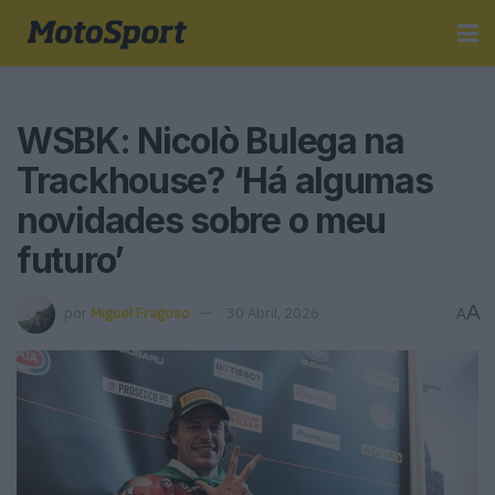
WSBK: Nicolò Bulega na
Trackhouse? ‘Há algumas
novidades sobre o meu
futuro’
A
por
Miguel Fragoso
30 Abril, 2026
A