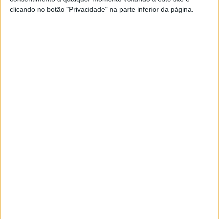
clicando no botão "Privacidade" na parte inferior da página.
A modificação foi explicada ao pormenor por Miguel
Oliveira, único a utilizar a carenagem atualizada na sexta-
feira em Balaton.
A carenagem apresenta duas barbatanas recortadas na
parte traseira, concebidas para direcionar o ar para trás e
para baixo. Observando as imagens, parece que as