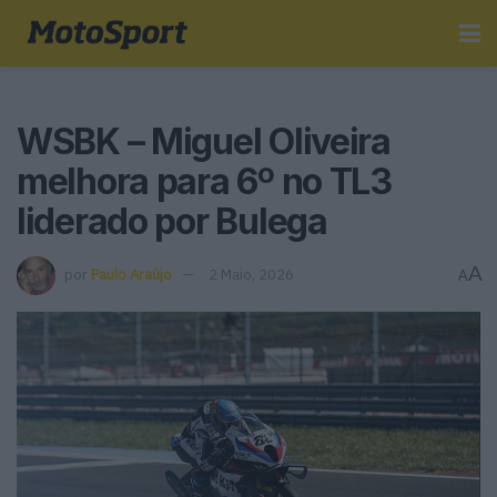
WSBK – Miguel Oliveira
melhora para 6º no TL3
liderado por Bulega
A
por
Paulo Araújo
2 Maio, 2026
A