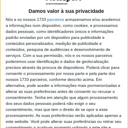
Damos valor à sua privacidade
Nós e os nossos 1733
parceiros
armazenamos e/ou acedemos
a informações num dispositivo, como cookies, e processamos
dados pessoais, como identificadores únicos e informações
padrão enviadas por um dispositivo para publicidade e
conteúdos personalizados, medição de publicidade e
conteúdos, pesquisa de audiências e desenvolvimento de
Enquanto Bulega fez a sua volta rápida, incrivelmente,
serviços.
Com a sua permissão, nós e os nossos parceiros
logo à segunda volta da sessão, em 1:38:339, Oliveira foi
poderemos usar identificação e dados de geolocalização
juntando sensações como habitual e fez a sua volta mais
precisos através da procura de dispositivos. Poderá clicar para
consentir o processamento por nossa parte e pela parte dos
rápida, em 1:38:986, portanto, a 6/10 do tempo de
nossos 1733 parceiros, conforme descrito acima. Em
Bulega, na penúltima das 9 voltas a Balaton Park que
alternativa, pode aceder a informações mais pormenorizadas e
registou nesta sessão.
alterar as suas preferências antes de consentir ou recusar o
Miguel Oliveira também explicou alguns pormenores
consentimento.
Tenha em atenção que algum processamento
sobre a função da carenagem atualizada da BMW para o
dos seus dados pessoais poderá não exigir o seu
consentimento, mas que tem o direito de se opor a esse
WorldSBK, revelada durante os treinos livres na etapa da
processamento. As suas preferências serão aplicadas apenas a
Hungria.
este website. Você pode alterar suas preferências ou retirar seu
consentimento a qualquer momento voltando a este site e