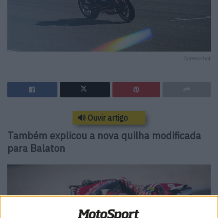
Screenshot
🔊 Ouvir artigo
Também explicou a nova quilha modificada
para Balaton