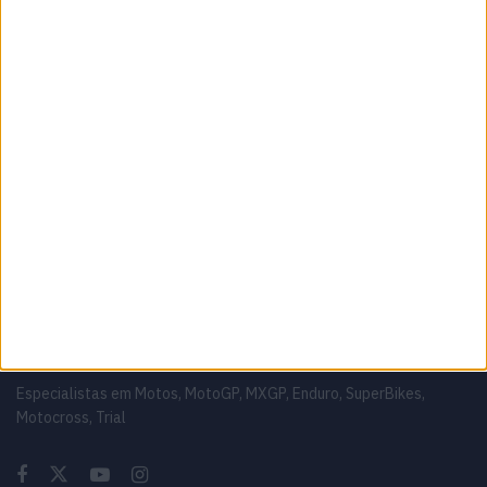
7 AGOSTO, 2026
MotoGP: Marco Bezzecchi bate a
concorrência e lidera PR em Silverstone
7 AGOSTO, 2026
MotoGP: Jack Miller compara Yamaha R1 a
uma Moto3 e aproxima-se do WorldSBK
7 AGOSTO, 2026
Sobre
Especialistas em Motos, MotoGP, MXGP, Enduro, SuperBikes,
Motocross, Trial