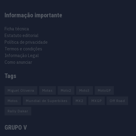
Informação importante
Ficha técnica
Estatuto editorial
Política de privacidade
Termos e condições
Informação Legal
Como anunciar
Tags
Miguel Oliveira
Motas
Moto2
Moto3
MotoGP
Motos
Mundial de Superbikes
MX2
MXGP
Off Road
Rally Dakar
GRUPO V