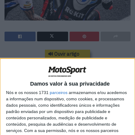
🔊 Ouvir artigo
Para Marco Melandri, 22 vezes vencedor de corridas do
WorldSBK, a capacidade de Razgatlioglu tem sido clara
desde as suas primeiras temporadas no WorldSBK,
Damos valor à sua privacidade
particularmente a partir de 2019, ano em que o turco
Nós e os nossos 1731
parceiros
armazenamos e/ou acedemos
conquistou a sua primeira vitória em Magny-Cours.
a informações num dispositivo, como cookies, e processamos
dados pessoais, como identificadores únicos e informações
“Acho que o Toprak, para mim, desde quando o vi na pista
padrão enviadas por um dispositivo para publicidade e
em 2019, tem algo especial”,
disse Melandri, que venceu
conteúdos personalizados, medição de publicidade e
a primeira corrida da BMW no WorldSBK em 2012 em
conteúdos, pesquisa de audiências e desenvolvimento de
serviços.
Com a sua permissão, nós e os nossos parceiros
Donington.
“Estou muito feliz por ele ter vencido com a