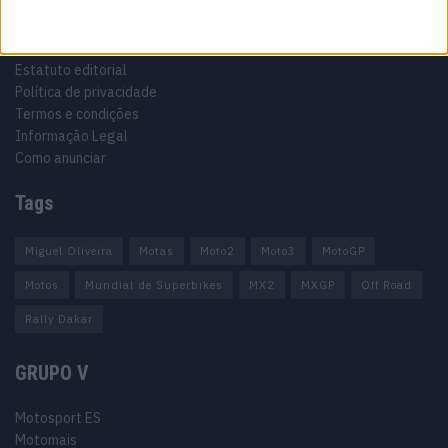
Informação importante
Ficha técnica
Estatuto editorial
Política de privacidade
Termos e condições
Informação Legal
Como anunciar
Tags
Miguel Oliveira
Motas
Moto2
Moto3
MotoGP
Motos
Mundial de Superbikes
MX2
MXGP
Off Road
Rally Dakar
GRUPO V
Motosport ES
Motomais