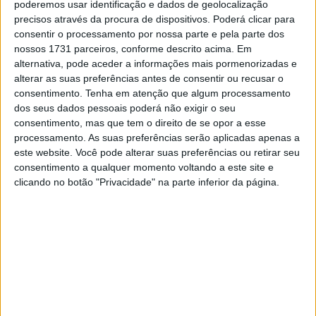
poderemos usar identificação e dados de geolocalização
BMW, porque faço parte da sua história, porque ganhei as
precisos através da procura de dispositivos. Poderá clicar para
suas primeiras corridas.”
consentir o processamento por nossa parte e pela parte dos
nossos 1731 parceiros, conforme descrito acima. Em
Para Melandri, não é tanto a velocidade pura de
alternativa, pode aceder a informações mais pormenorizadas e
Razgatlioglu que o faz sobressair, mas sim o seu controlo
alterar as suas preferências antes de consentir ou recusar o
consentimento.
Tenha em atenção que algum processamento
da moto.
dos seus dados pessoais poderá não exigir o seu
consentimento, mas que tem o direito de se opor a esse
Artigos relacionados
processamento. As suas preferências serão aplicadas apenas a
este website. Você pode alterar suas preferências ou retirar seu
MotoGP: Iker Lecuona ambiciona Top 10 em
consentimento a qualquer momento voltando a este site e
Silverstone
clicando no botão "Privacidade" na parte inferior da página.
6 AGOSTO, 2026
MotoGP: Marco Bezzecchi recebe luz verde
para correr em Silverstone
6 AGOSTO, 2026