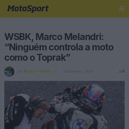
WSBK, Marco Melandri:
“Ninguém controla a moto
como o Toprak”
A
por
Ricardo Ferreira
1 Dezembro, 2024
A