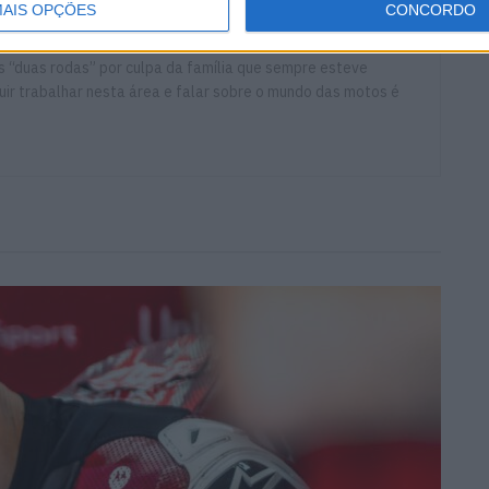
AIS OPÇÕES
CONCORDO
ort que estuda e escreve sobre todas as novidades do mundo
 “duas rodas” por culpa da família que sempre esteve
ir trabalhar nesta área e falar sobre o mundo das motos é