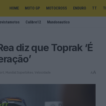
HOME
MOTO GP
MOTOCROSS
ENDURO
TT
T
evistamotos
Calibre12
Mundonautico
ea diz que Toprak ‘É
eração’
A
ort
,
Mundial Superbikes
,
Velocidade
A