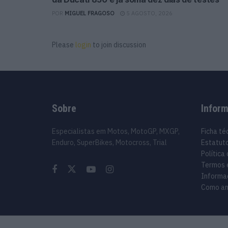
POR
MIGUEL FRAGOSO
5 AGOSTO, 2026
Please
login
to join discussion
Sobre
Infor
Especialistas em Motos, MotoGP, MXGP,
Ficha té
Enduro, SuperBikes, Motocross, Trial
Estatuto
Política
Termos 
Informa
Como an