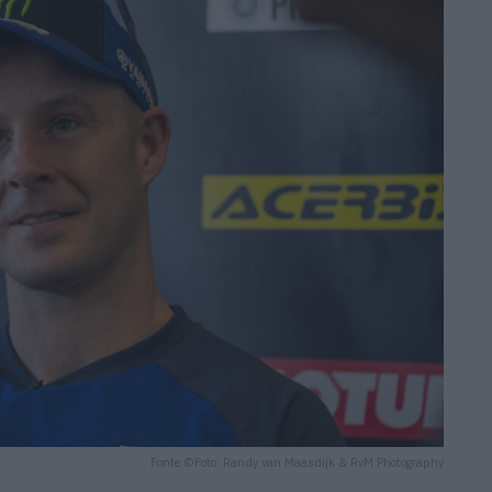
Fonte:©Foto: Randy van Maasdijk & RvM Photography