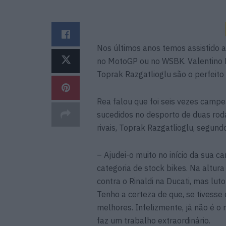
Nos últimos anos temos assistido a
no MotoGP ou no WSBK. Valentino R
Toprak Razgatlioglu são o perfeito
Rea falou que foi seis vezes cam
sucedidos no desporto de duas rod
rivais, Toprak Razgatlioglu, segund
– Ajudei-o muito no início da sua c
categoria de stock bikes. Na altur
contra o Rinaldi na Ducati, mas lut
Tenho a certeza de que, se tivess
melhores. Infelizmente, já não é o
faz um trabalho extraordinário.