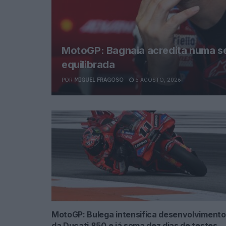
MotoGP: Bagnaia acredita numa s
equilibrada
POR
MIGUEL FRAGOSO
5 AGOSTO, 2026
MotoGP: Bulega intensifica desenvolvimento
da Ducati 850 e já soma dez dias de testes