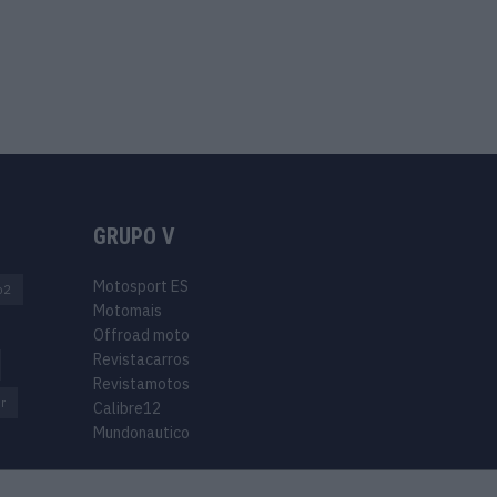
GRUPO V
Motosport ES
o2
Motomais
Offroad moto
Revistacarros
Revistamotos
r
Calibre12
Mundonautico