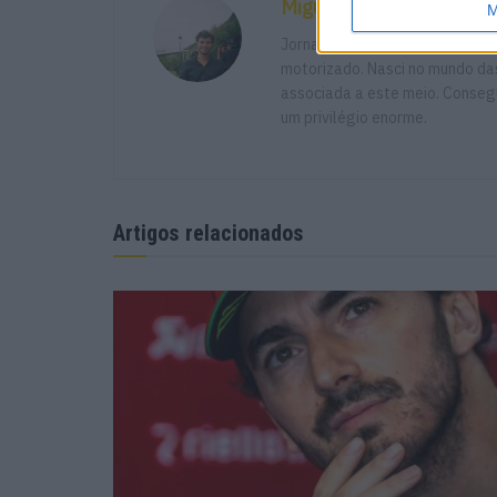
Miguel Fragoso
M
Jornalista para o site motosp
motorizado. Nasci no mundo das
associada a este meio. Consegu
um privilégio enorme.
Artigos relacionados