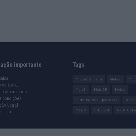
mação importante
Tags
cnica
Miguel Oliveira
Motas
Mot
 editorial
Moto3
MotoGP
Motos
 de privacidade
e condições
Mundial de Superbikes
MX2
ção Legal
MXGP
Off Road
Rally Daka
unciar