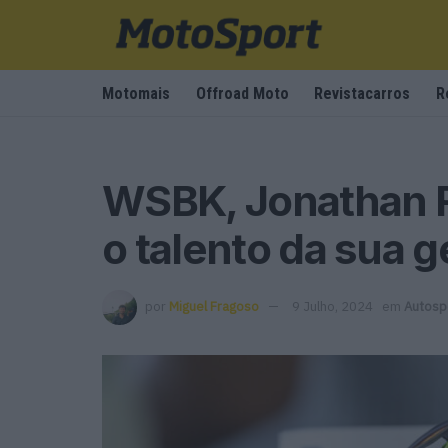
Motomais
Offroad Moto
Revistacarros
R
WSBK, Jonathan R
o talento da sua g
por
Miguel Fragoso
9 Julho, 2024
em
Autosp