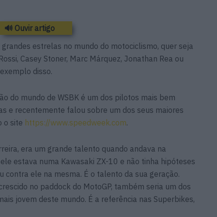
🔊 Ouvir artigo
 grandes estrelas no mundo do motociclismo, quer seja
ossi, Casey Stoner, Marc Márquez, Jonathan Rea ou
 exemplo disso.
peão do mundo de WSBK é um dos pilotos mais bem
as e recentemente falou sobre um dos seus maiores
o o site
https://www.speedweek.com
.
arreira, era um grande talento quando andava na
a ele estava numa Kawasaki ZX-10 e não tinha hipóteses
ou contra ele na mesma. É o talento da sua geração.
e crescido no paddock do MotoGP, também seria um dos
 mais jovem deste mundo. É a referência nas Superbikes,