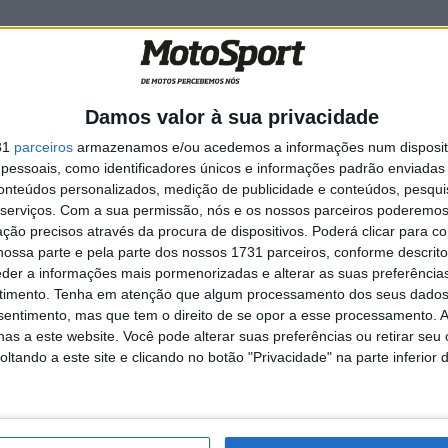
edita
MotoGP: Bulega intensifica
Damos valor à sua privacidade
de da
desenvolvimento da Ducati
ada
850 e já soma dez dias de
31
parceiros
armazenamos e/ou acedemos a informações num dispositi
testes
essoais, como identificadores únicos e informações padrão enviadas 
5 AGOSTO, 2026
conteúdos personalizados, medição de publicidade e conteúdos, pesqui
serviços.
Com a sua permissão, nós e os nossos parceiros poderemos 
ção precisos através da procura de dispositivos. Poderá clicar para co
ossa parte e pela parte dos nossos 1731 parceiros, conforme descrit
eder a informações mais pormenorizadas e alterar as suas preferência
timento.
Tenha em atenção que algum processamento dos seus dados
k & RvM Photography
nsentimento, mas que tem o direito de se opor a esse processamento. A
as a este website. Você pode alterar suas preferências ou retirar seu
tando a este site e clicando no botão "Privacidade" na parte inferior 
ioglu
WSBK
Yamaha