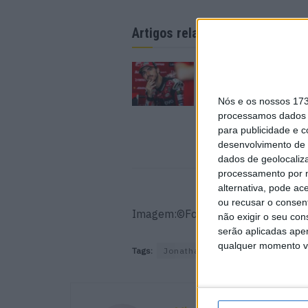
Artigos relacionados
MotoGP: Bagnaia acr
numa segunda meta
época mais equilibr
Nós e os nossos 17
5 AGOSTO, 2026
processamos dados p
para publicidade e 
desenvolvimento de 
dados de geolocaliza
processamento por n
alternativa, pode ac
ou recusar o consen
Imagem:©Foto: Randy van Maasdij
não exigir o seu co
serão aplicadas apen
qualquer momento vol
Tags:
Jonathan Rea
Toprak Razgatl