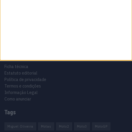
Especialistas em Motos, MotoGP, MXGP, Enduro, SuperBikes,
Motocross, Trial
Informação importante
Ficha técnica
Estatuto editorial
Política de privacidade
Termos e condições
Informação Legal
Como anunciar
Tags
Miguel Oliveira
Motas
Moto2
Moto3
MotoGP