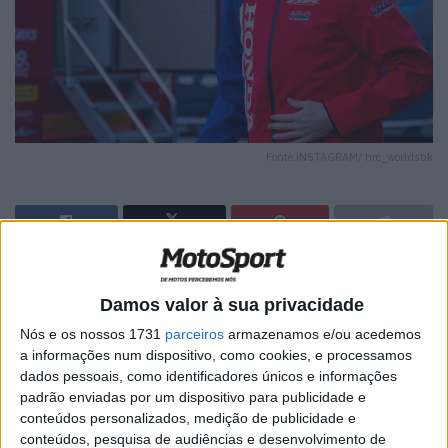
Fonte:iNSTAGRAM/ hrc_worldsbk
🔊 Ouvir artigo
Damos valor à sua privacidade
Jake Dixon estará em Portimão este fim de semana para
Nós e os nossos 1731
parceiros
armazenamos e/ou acedemos
a ronda portuguesa do WorldSBK, após um “exame
a informações num dispositivo, como cookies, e processamos
positivo” à lesão no punho na semana passada.
dados pessoais, como identificadores únicos e informações
padrão enviadas por um dispositivo para publicidade e
O piloto britânico não vai competir em Portimão,
conteúdos personalizados, medição de publicidade e
enquanto continua a recuperar das fraturas no punho
conteúdos, pesquisa de audiências e desenvolvimento de