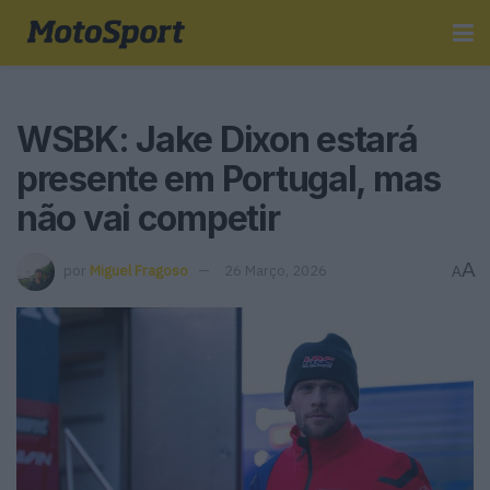
WSBK: Jake Dixon estará
presente em Portugal, mas
não vai competir
A
por
Miguel Fragoso
26 Março, 2026
A