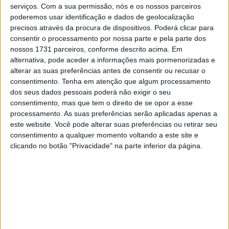
que o afastaram da ronda da Austrália em fevereiro e dos
serviços.
Com a sua permissão, nós e os nossos parceiros
poderemos usar identificação e dados de geolocalização
dois dias de testes em Portimão nos dias 9 e 10 de
precisos através da procura de dispositivos. Poderá clicar para
março.
consentir o processamento por nossa parte e pela parte dos
nossos 1731 parceiros, conforme descrito acima. Em
Dixon será substituído por Jonathan Rea, que se mostrou
alternativa, pode aceder a informações mais pormenorizadas e
“otimista” em relação ao projeto HRC antes da sua
alterar as suas preferências antes de consentir ou recusar o
primeira corrida a bordo da CBR1000RR-R, mas estará
consentimento.
Tenha em atenção que algum processamento
dos seus dados pessoais poderá não exigir o seu
presente em Portimão de qualquer forma.
consentimento, mas que tem o direito de se opor a esse
processamento. As suas preferências serão aplicadas apenas a
Artigos relacionados
este website. Você pode alterar suas preferências ou retirar seu
consentimento a qualquer momento voltando a este site e
MotoGP: Bagnaia acredita numa segunda
clicando no botão "Privacidade" na parte inferior da página.
metade da época mais equilibrada
5 AGOSTO, 2026
MotoGP: Bulega intensifica
desenvolvimento da Ducati 850 e já soma
dez dias de testes
5 AGOSTO, 2026