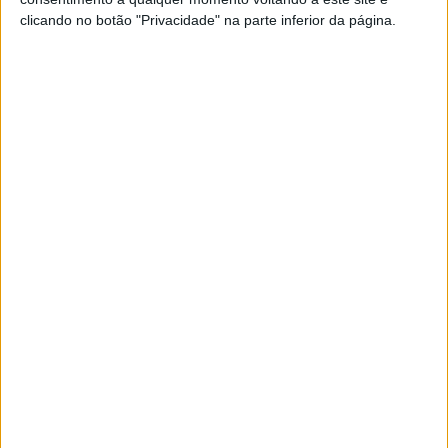
clicando no botão "Privacidade" na parte inferior da página.
8 AGOSTO, 2026
MotoGP: Morbidelli e Lecuona conquistam
as últimas vagas na Q2 em Silverstone
8 AGOSTO, 2026
No entanto, Donington Park não tem sido
tradicionalmente um dos circuitos mais favoráveis para a
Ducati. Desde 2011, a marca italiana conquistou apenas
três vitórias nesta pista, o que poderá representar uma
oportunidade para alguém interromper a impressionante
série do líder do campeonato.
Do outro lado da garagem da Aruba.it Racing, Iker
Lecuona continuará à procura da sua primeira vitória no