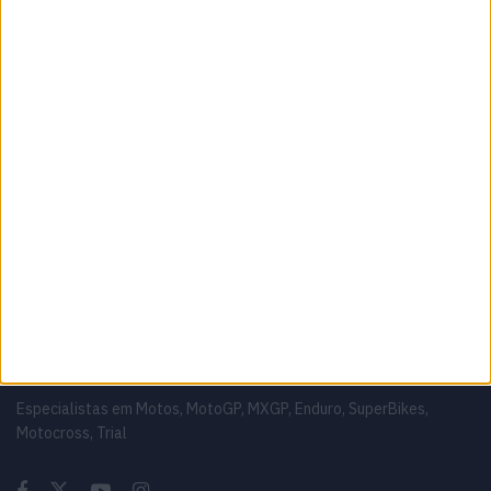
MotoGP: Aprilia ameaça, mas Di
Giannantonio fecha FP2 na liderança em
Silverstone
8 AGOSTO, 2026
MotoGP: Moto2, Izan Guevara comanda
sessão FP2 equilibrada em Silverstone
8 AGOSTO, 2026
Sobre
Especialistas em Motos, MotoGP, MXGP, Enduro, SuperBikes,
Motocross, Trial