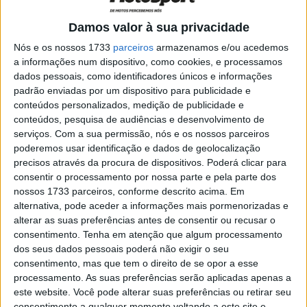
muito drama ao longo dos anos, e tudo indica que 2026
não será exceção.
Damos valor à sua privacidade
Nós e os nossos 1733
parceiros
armazenamos e/ou acedemos
Em Itália, as atenções neste verão desportivo estão
a informações num dispositivo, como cookies, e processamos
viradas sobretudo para o desporto motorizado e, talvez,
dados pessoais, como identificadores únicos e informações
para o ténis em Wimbledon. No WorldSBK, Nicolò Bulega
padrão enviadas por um dispositivo para publicidade e
conteúdos personalizados, medição de publicidade e
(Aruba.it Racing – Ducati) tem sido simplesmente
conteúdos, pesquisa de audiências e desenvolvimento de
imparável esta temporada, somando 21 vitórias em 21
serviços.
Com a sua permissão, nós e os nossos parceiros
corridas e uma sequência total de 25 triunfos
poderemos usar identificação e dados de geolocalização
consecutivos.
precisos através da procura de dispositivos. Poderá clicar para
consentir o processamento por nossa parte e pela parte dos
Caso vença a Corrida 1 em Donington Park, Bulega
nossos 1733 parceiros, conforme descrito acima. Em
alternativa, pode aceder a informações mais pormenorizadas e
alcançará 26 vitórias seguidas, duplicando o anterior
alterar as suas preferências antes de consentir ou recusar o
recorde estabelecido por Toprak Razgatlioglu.
consentimento.
Tenha em atenção que algum processamento
dos seus dados pessoais poderá não exigir o seu
Artigos relacionados
consentimento, mas que tem o direito de se opor a esse
processamento. As suas preferências serão aplicadas apenas a
este website. Você pode alterar suas preferências ou retirar seu
MotoGP: Jorge Martín faz história em
Silverstone com pole e recorde absoluto
consentimento a qualquer momento voltando a este site e