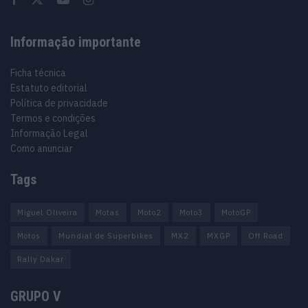
Informação importante
Ficha técnica
Estatuto editorial
Política de privacidade
Termos e condições
Informação Legal
Como anunciar
Tags
Miguel Oliveira
Motas
Moto2
Moto3
MotoGP
Motos
Mundial de Superbikes
MX2
MXGP
Off Road
Rally Dakar
GRUPO V