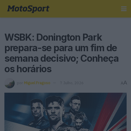
WSBK: Donington Park
prepara-se para um fim de
semana decisivo; Conheça
os horários
A
por
Miguel Fragoso
7 Julho, 2026
A