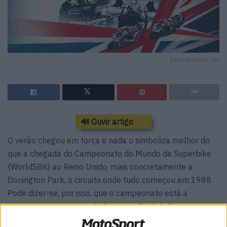
Fonte:worldsbk.com
🔊 Ouvir artigo
O verão chegou em força e nada o simboliza melhor do
que a chegada do Campeonato do Mundo de Superbike
(WorldSBK) ao Reino Unido, mais concretamente a
Donington Park, o circuito onde tudo começou em 1988.
Pode dizer-se, por isso, que o campeonato está a
regressar a casa. A ronda Prosecco DOC do Reino Unido
tem sido palco de inúmeros momentos históricos e de