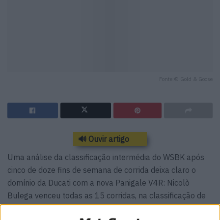
Fonte:© Gold & Goose
🔊 Ouvir artigo
Uma análise da classificação intermédia do WSBK após
cinco de doze fins de semana de corrida deixa claro o
domínio da Ducati com a nova Panigale V4R: Nicolò
Bulega venceu todas as 15 corridas, na classificação de
pilotos há cinco pilotos da Ducati nas posições cimeiras e,