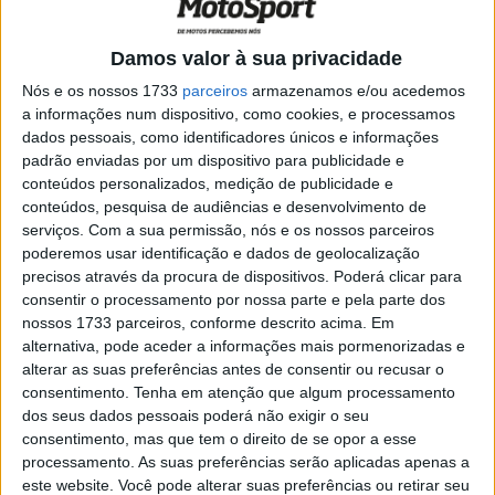
no campeonato de construtores, a Ducati tem mais do
dobro dos pontos do primeiro perseguidor.
Damos valor à sua privacidade
A Panigale V4R já foi limitada duas vezes no fluxo
Nós e os nossos 1733
parceiros
armazenamos e/ou acedemos
máximo de combustível, com uma redução de 0,5 kg de
a informações num dispositivo, como cookies, e processamos
combustível por hora. No entanto, as ferramentas de
dados pessoais, como identificadores únicos e informações
padrão enviadas por um dispositivo para publicidade e
equilíbrio não estão a surtir efeito. Mesmo após a mais
conteúdos personalizados, medição de publicidade e
recente limitação, a Ducati continuou a dominar.
conteúdos, pesquisa de audiências e desenvolvimento de
serviços.
Com a sua permissão, nós e os nossos parceiros
No paddock, algumas vozes defendem uma mudança
poderemos usar identificação e dados de geolocalização
para o modelo de balanceamento usado no Mundial de
precisos através da procura de dispositivos. Poderá clicar para
Supersport. No Supersport, desde a transição para o
consentir o processamento por nossa parte e pela parte dos
nossos 1733 parceiros, conforme descrito acima. Em
formato “Next Gen”, motos muito diferentes competem
alternativa, pode aceder a informações mais pormenorizadas e
entre si em condições mais equilibradas e proporcionam
alterar as suas preferências antes de consentir ou recusar o
corridas mais competitivas. As diferentes motos são
consentimento.
Tenha em atenção que algum processamento
niveladas através da abertura das borboletas do
dos seus dados pessoais poderá não exigir o seu
acelerador e de pesos mínimos diferentes.
consentimento, mas que tem o direito de se opor a esse
processamento. As suas preferências serão aplicadas apenas a
este website. Você pode alterar suas preferências ou retirar seu
Artigos relacionados