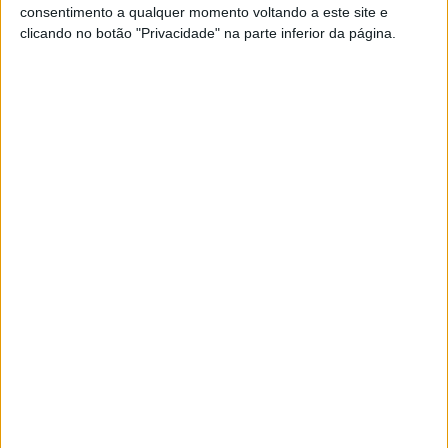
consentimento a qualquer momento voltando a este site e
clicando no botão "Privacidade" na parte inferior da página.
MotoGP: Jack Miller deixa alerta à Yamaha
após ficar longe dos líderes
10 AGOSTO, 2026
MotoGP: ‘Somos a segunda força do
campeonato’ Di Giannantonio aponta o
dedo à Aprilia
10 AGOSTO, 2026
Essa regra, nas Superbike, beneficiaria sobretudo as
motos menos orientadas para competição da Yamaha e
da Kawasaki, permitindo-lhes lutar contra as Superbikes
mais modernas das marcas europeias.
O diretor técnico da BMW, Chris Gonschor abordou este