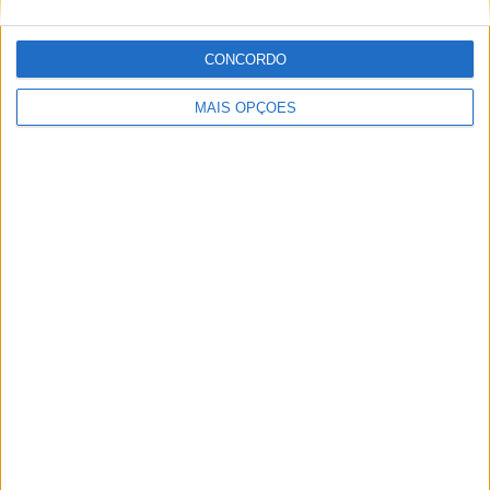
CONCORDO
MAIS OPÇÕES
MotoGP: Jack Miller compara Yamaha R1 a uma Moto3
e aproxima-se do WorldSBK
POR
MIGUEL FRAGOSO
7 AGOSTO, 2026
Please
login
to join discussion
Novidades
Tendências
Comentários