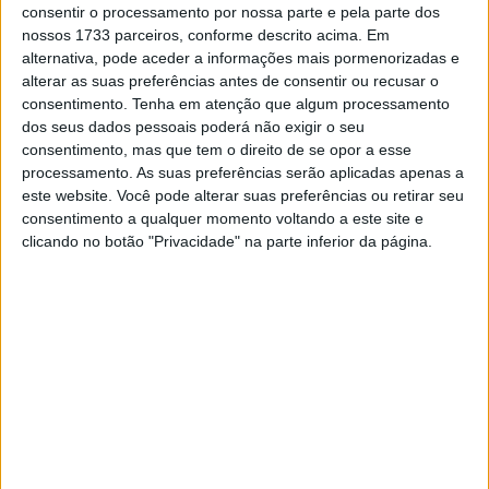
consentir o processamento por nossa parte e pela parte dos
nossos 1733 parceiros, conforme descrito acima. Em
alternativa, pode aceder a informações mais pormenorizadas e
🔊 Ouvir artigo
alterar as suas preferências antes de consentir ou recusar o
consentimento.
Tenha em atenção que algum processamento
Somkiat Chantra (Honda HRC) vai regressar à ação no
dos seus dados pessoais poderá não exigir o seu
Campeonato do Mundo de Superbike (WorldSBK) na
consentimento, mas que tem o direito de se opor a esse
processamento. As suas preferências serão aplicadas apenas a
ronda da Hungria, depois de ter sido considerado apto. O
este website. Você pode alterar suas preferências ou retirar seu
piloto tailandês sofreu uma queda no TT Circuit Assen
consentimento a qualquer momento voltando a este site e
durante o FP3 da última ronda e foi declarado inapto
clicando no botão "Privacidade" na parte inferior da página.
devido a um hematoma e contusões na zona lombar e
nas coxas, após um forte impacto na Curva 5. Falhou as
corridas nos Países Baixos, mas estará de volta aos
comandos da CBR1000RR-R na Hungria, no Balaton Park
Circuit, depois de receber luz verde numa avaliação
médica antes da ronda.
Chantra tem tido um início complicado na sua carreira no
WorldSBK, com lesões a condicionarem a sua adaptação.