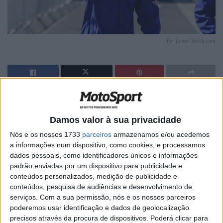
Fonte:worldsbk.com
Artigos relacionados
Damos valor à sua privacidade
MotoGP: Marco Bezzecchi bate a
Nós e os nossos 1733
parceiros
armazenamos e/ou acedemos
concorrência e lidera PR em Silverstone
a informações num dispositivo, como cookies, e processamos
7 AGOSTO, 2026
dados pessoais, como identificadores únicos e informações
padrão enviadas por um dispositivo para publicidade e
MotoGP: Jack Miller compara Yamaha R1 a
conteúdos personalizados, medição de publicidade e
uma Moto3 e aproxima-se do WorldSBK
conteúdos, pesquisa de audiências e desenvolvimento de
7 AGOSTO, 2026
serviços.
Com a sua permissão, nós e os nossos parceiros
poderemos usar identificação e dados de geolocalização
precisos através da procura de dispositivos. Poderá clicar para