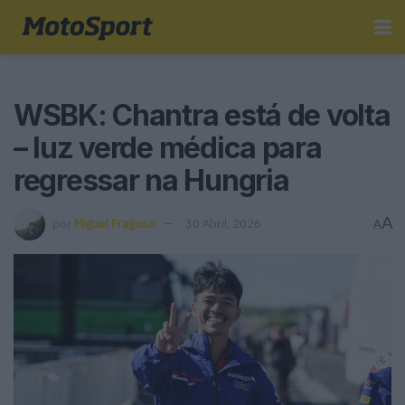
WSBK: Chantra está de volta
– luz verde médica para
regressar na Hungria
A
por
Miguel Fragoso
30 Abril, 2026
A