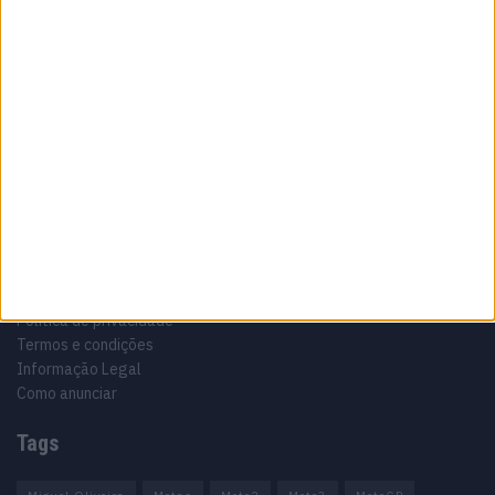
Sobre
Especialistas em Motos, MotoGP, MXGP, Enduro, SuperBikes,
Motocross, Trial
Informação importante
Ficha técnica
Estatuto editorial
Política de privacidade
Termos e condições
Informação Legal
Como anunciar
Tags