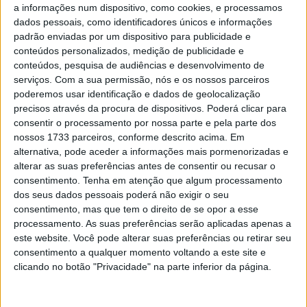
a informações num dispositivo, como cookies, e processamos
em condições que pareciam mais consistentes em
dados pessoais, como identificadores únicos e informações
comparação com a mistura de ontem. Os tempos
padrão enviadas por um dispositivo para publicidade e
estavam na casa dos 1m53s nas primeiras voltas, até
conteúdos personalizados, medição de publicidade e
que Nicolo Bulega (Aruba.it Racing – Ducati) marcou
conteúdos, pesquisa de audiências e desenvolvimento de
serviços.
Com a sua permissão, nós e os nossos parceiros
1m52,523s, ficando 0,755s mais rápido que o
poderemos usar identificação e dados de geolocalização
compatriota Andrea Locatelli (Pata Prometeon Yamaha)
precisos através da procura de dispositivos. Poderá clicar para
em segundo. No entanto, à medida que os pilotos se
consentir o processamento por nossa parte e pela parte dos
adaptavam às condições, todos conseguiam melhorar os
nossos 1733 parceiros, conforme descrito acima. Em
alternativa, pode aceder a informações mais pormenorizadas e
seus tempos.
alterar as suas preferências antes de consentir ou recusar o
consentimento.
Tenha em atenção que algum processamento
Foram encontrados mais de oito segundos entre o início e
dos seus dados pessoais poderá não exigir o seu
o final da sessão de 20 minutos, que no final foi superada
consentimento, mas que tem o direito de se opor a esse
por Nicolo Bulega (Aruba.it Racing – Ducati) ao terminar
processamento. As suas preferências serão aplicadas apenas a
a sessão com 1m44,274s, terminando acima de um
este website. Você pode alterar suas preferências ou retirar seu
consentimento a qualquer momento voltando a este site e
segundo à frente de Alex Lowes (Kawasaki Racing Team
clicando no botão "Privacidade" na parte inferior da página.
WorldSBK) em segundo depois de registar 1m45,749s,
com o companheiro de equipa Axel Bassani em terceiro