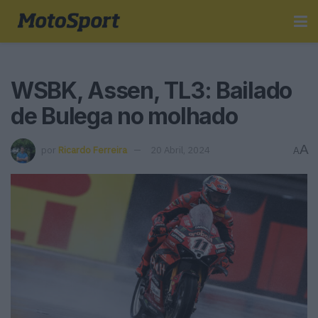
WSBK, Assen, TL3: Bailado
de Bulega no molhado
A
por
Ricardo Ferreira
20 Abril, 2024
A