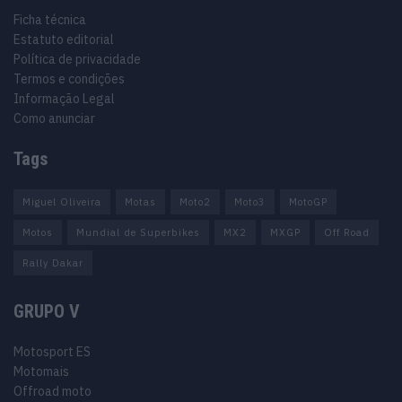
Ficha técnica
Estatuto editorial
Política de privacidade
Termos e condições
Informação Legal
Como anunciar
Tags
Miguel Oliveira
Motas
Moto2
Moto3
MotoGP
Motos
Mundial de Superbikes
MX2
MXGP
Off Road
Rally Dakar
GRUPO V
Motosport ES
Motomais
Offroad moto