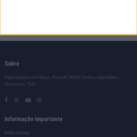
MotoGP: ‘Foi inacreditável’ Toprak explica
pesadelo vivido na Sprint de Silverstone
9 AGOSTO, 2026
Sobre
Especialistas em Motos, MotoGP, MXGP, Enduro, SuperBikes,
Motocross, Trial
Informação importante
Ficha técnica