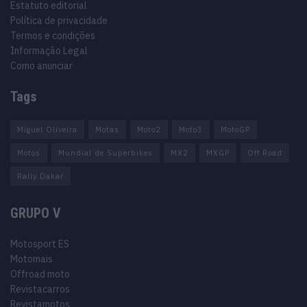
Estatuto editorial
Política de privacidade
Termos e condições
Informação Legal
Como anunciar
Tags
Miguel Oliveira
Motas
Moto2
Moto3
MotoGP
Motos
Mundial de Superbikes
MX2
MXGP
Off Road
Rally Dakar
GRUPO V
Motosport ES
Motomais
Offroad moto
Revistacarros
Revistamotos