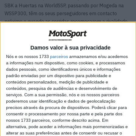
SBK a Huertas na WorldSSP, passando por Mogeda na
WSSP300, têm os seus perseguidores em contacto
próximo e quando as corridas recomeçarem a rivalidade
será novamente feroz.
Do ponto de vista competitivo, Alvaro Bautista (Aruba.it
Damos valor à sua privacidade
Ducati) lidera a classificação com seis pontos de
Nós e os nossos 1733
parceiros
armazenamos e/ou acedemos
vantagem sobre Toprak Razgatlioglu (ROKiT BMW
a informações num dispositivo, como cookies, e processamos
Motorrad) e gostaria de aumentar essa liderança perante
dados pessoais, como identificadores únicos e informações
os apaixonados Ducatisti. No entanto, vai enfrentar uma
padrão enviadas por um dispositivo para publicidade e
concorrência feroz: em primeiro lugar, Razgatlioglu, que
conteúdos personalizados, medição de publicidade e
conteúdos, pesquisa de audiências e desenvolvimento de
mostrou um ritmo SCQ francamente ridículo durante o
serviços.
Com a sua permissão, nós e os nossos parceiros
teste de Misano, e depois o colega de equipa Nicolo
poderemos usar identificação e dados de geolocalização
Bulega, que ocupa o terceiro lugar na classificação.
precisos através da procura de dispositivos. Poderá clicar para
Bautista ganhou as últimas quatro corridas em Misano, e
consentir o processamento por nossa parte e pela parte dos
nossos 1733 parceiros, conforme descrito acima. Em
entre o #1 e o #54, eles ganharam as últimas sete
alternativa, pode aceder a informações mais pormenorizadas e
provas. Poderá Bulega, quatro vezes no pódio e uma vez
alterar as suas preferências antes de consentir ou recusar o