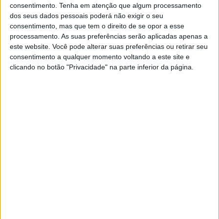
vencedor aqui no WorldSSP, estragar a festa? Vai ser uma
consentimento.
Tenha em atenção que algum processamento
disputa fascinante com três fortunas entre o trio na
dos seus dados pessoais poderá não exigir o seu
prova: Razgatlioglu rápido, Bautista caindo quatro vezes
consentimento, mas que tem o direito de se opor a esse
processamento. As suas preferências serão aplicadas apenas a
e Bulega quase igualando a velocidade do Campeão de
este website. Você pode alterar suas preferências ou retirar seu
2021.
consentimento a qualquer momento voltando a este site e
clicando no botão "Privacidade" na parte inferior da página.
Alex Lowes (Kawasaki) está em quarto lugar na
classificação depois de um forte início de época, só não
conseguindo terminar entre os seis primeiros uma vez