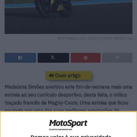
WCR_Magny_Cours_2025_FP Photo : William Joly
🔊 Ouvir artigo
Madalena Simões averbou este fim-de-semana mais uma
estreia ao seu currículo desportivo, desta feita, o mítico
traçado francês de Magny-Cours. Uma estreia que ficou
pautada por uma das suas melhores prestações de
sempre no World Women’s Circuit Racing (WorldWCR),
embora os resultados não traduzam esse feito.