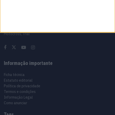
Sobre
Especialistas em Motos, MotoGP, MXGP, Enduro, SuperBikes,
Motocross, Trial
Informação importante
Ficha técnica
Estatuto editorial
Política de privacidade
Termos e condições
Informação Legal
Como anunciar
Tags