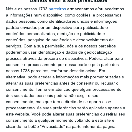
Damos valor à sua privacidade
Superpole
Nós e os nossos 1733
parceiros
armazenamos e/ou acedemos
Com todas as dificuldades inerentes à descoberta de um
a informações num dispositivo, como cookies, e processamos
dados pessoais, como identificadores únicos e informações
novo traçado, a piloto #22 do paddock WorldWCR
padrão enviadas por um dispositivo para publicidade e
mostrou a fibra lusitana e fez-se à pista decidida em
conteúdos personalizados, medição de publicidade e
descobrir as melhores trajectórias e os melhores pontos
conteúdos, pesquisa de audiências e desenvolvimento de
de travagem, que lhe permitissem uma volta rápida. Com
serviços.
Com a sua permissão, nós e os nossos parceiros
poderemos usar identificação e dados de geolocalização
uma evolução notória em cada saída aos 4411 km do
precisos através da procura de dispositivos. Poderá clicar para
traçado francês, Madalena não foi além de um
consentir o processamento por nossa parte e pela parte dos
inesperado P24 na Superpole. Pese embora tenha
nossos 1733 parceiros, conforme descrito acima. Em
registado uma boa evolução, Madalena Simões não
alternativa, pode aceder a informações mais pormenorizadas e
alterar as suas preferências antes de consentir ou recusar o
conseguiu melhorar o seu registo durante a superpole
consentimento.
Tenha em atenção que algum processamento
fruto de várias bandeiras amarelas e algumas pilotos
dos seus dados pessoais poderá não exigir o seu
mais lentas que lhe dificultaram a vida.
consentimento, mas que tem o direito de se opor a esse
processamento. As suas preferências serão aplicadas apenas a
Artigos relacionados
este website. Você pode alterar suas preferências ou retirar seu
consentimento a qualquer momento voltando a este site e
clicando no botão "Privacidade" na parte inferior da página.
MotoGP: Aprilia ameaça, mas Di