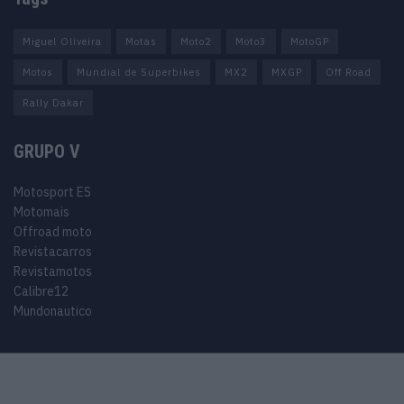
Miguel Oliveira
Motas
Moto2
Moto3
MotoGP
Motos
Mundial de Superbikes
MX2
MXGP
Off Road
Rally Dakar
GRUPO V
Motosport ES
Motomais
Offroad moto
Revistacarros
Revistamotos
Calibre12
Mundonautico