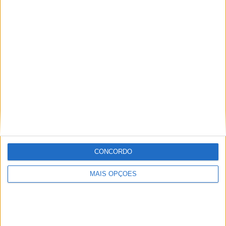
prova para prova”
, concluiu Madalena Simões.
A derradeira prova do WorldWCR disputa-se entre 17 e
19 de outubro no traçado de Jerez e dada a proximidade
com o nosso país, é esperada uma grande falange de
apoio à piloto de Negrais.
Tags:
Madalena Simões
Magny-Cours
Mundial SBK
WCCR
YamahaR7
CONCORDO
MAIS OPÇÕES