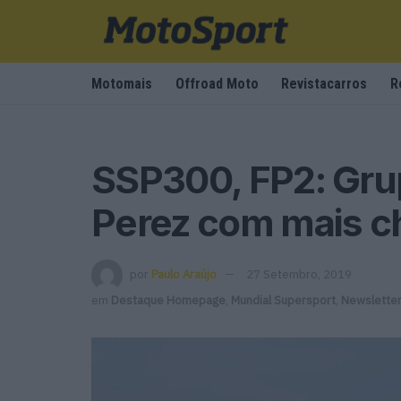
Motomais
Offroad Moto
Revistacarros
R
SSP300, FP2: Grup
Perez com mais c
por
Paulo Araújo
27 Setembro, 2019
em
Destaque Homepage
,
Mundial Supersport
,
Newslette