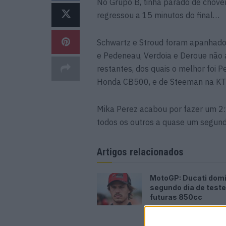
No Grupo B, tinha parado de chov
regressou a 15 minutos do final…
Schwartz e Stroud foram apanhados
e Pedeneau, Verdoia e Deroue não a
restantes, dos quais o melhor foi 
Honda CB500, e de Steeman na K
Mika Perez acabou por fazer um 2:
todos os outros a quase um segun
Artigos relacionados
MotoGP: Ducati dom
segundo dia de test
futuras 850cc
7 AGOSTO, 2026