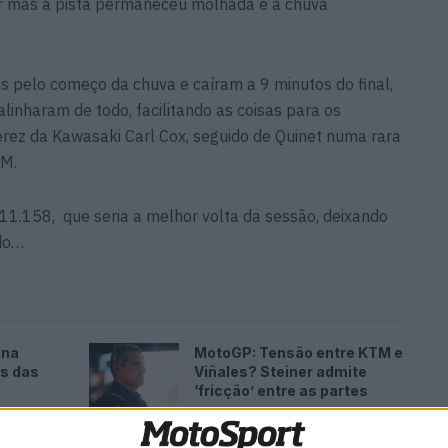
er mas a pista permaneceu molhada e a chuva
 pelo começo da chuva e caíram a 9 minutos do final,
linharam de todo, facilitando as coisas para os
Perez da Kawasaki Carl Cox, seguido de Quinet numa rara
TM.
11.158, que seria a melhor volta da sessão, deixando
do…
ina
MotoGP: Tensão entre KTM e
es das
Viñales? Steiner admite
‘fricção’ entre as partes
7 AGOSTO, 2026