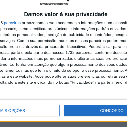
Damos valor à sua privacidade
33
parceiros
armazenamos e/ou acedemos a informações num dispositi
essoais, como identificadores únicos e informações padrão enviadas 
conteúdos personalizados, medição de publicidade e conteúdos, pesqui
serviços.
Com a sua permissão, nós e os nossos parceiros poderemos 
ção precisos através da procura de dispositivos. Poderá clicar para co
Kawasaki
KTM
Perez
Quinet
SSP300
Steeman
ossa parte e pela parte dos nossos 1733 parceiros, conforme descrit
eder a informações mais pormenorizadas e alterar as suas preferência
timento.
Tenha em atenção que algum processamento dos seus dados
nsentimento, mas que tem o direito de se opor a esse processamento. A
as a este website. Você pode alterar suas preferências ou retirar seu
tando a este site e clicando no botão "Privacidade" na parte inferior 
ocidade, MotoGP e SBK com mais de 36 anos de atividade,
e trabalhos publicados no Reino Unido, Irlanda, Grécia,
gal
AIS OPÇÕES
CONCORDO