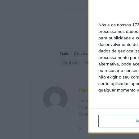
Nós e os nossos 17
processamos dados p
para publicidade e 
desenvolvimento de 
dados de geolocaliza
Tags:
Deroue
Grupo B
Honda
processamento por n
Verdoia
Yamaha
alternativa, pode ac
ou recusar o consen
não exigir o seu co
serão aplicadas apen
Paulo Araújo
qualquer momento vol
Jornalista especialista de vel
incluindo Imprensa, Radio e TV 
Canadá e Brasil além de Portu
M