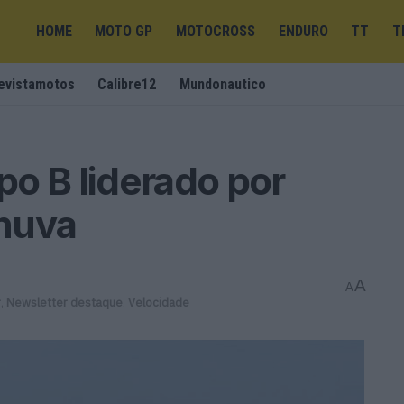
HOME
MOTO GP
MOTOCROSS
ENDURO
TT
T
evistamotos
Calibre12
Mundonautico
o B liderado por
huva
A
A
r
,
Newsletter destaque
,
Velocidade