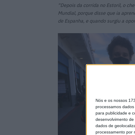
“Depois da corrida no Estoril, o c
Mundial, porque disse que ia apren
de Espanha, e quando surgiu a opo
Nós e os nossos 17
processamos dados p
para publicidade e 
desenvolvimento de 
dados de geolocaliza
processamento por n