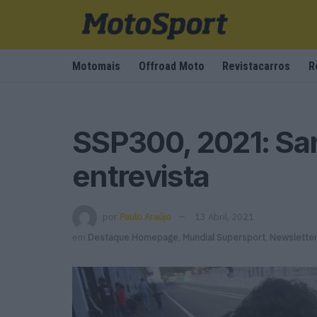
Motomais
Offroad Moto
Revistacarros
R
SSP300, 2021: Sa
entrevista
por
Paulo Araújo
13 Abril, 2021
em
Destaque Homepage
,
Mundial Supersport
,
Newslette