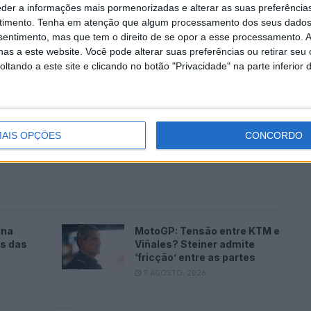
eder a informações mais pormenorizadas e alterar as suas preferência
timento.
Tenha em atenção que algum processamento dos seus dados
nsentimento, mas que tem o direito de se opor a esse processamento. A
as a este website. Você pode alterar suas preferências ou retirar seu
tando a este site e clicando no botão "Privacidade" na parte inferior 
s patrocínios para assegurar que conseguimos estar
ato mas acho que é um saldo positivo e vou tentar
AIS OPÇÕES
CONCORDO
ina
MotoGP: Tensão entre KTM e
es das
Viñales? Steiner admite
‘fricção’ entre as partes
7 AGOSTO, 2026