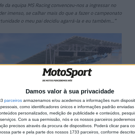
hefe da equipa MS Racing convenceu-nos a ingressar no
der imenso, se calhar mais do que a fazer o campeonato
rtunidade o meu pai decidiu agarrá-la e eu também…”
Damos valor à sua privacidade
33
parceiros
armazenamos e/ou acedemos a informações num dispositi
essoais, como identificadores únicos e informações padrão enviadas 
conteúdos personalizados, medição de publicidade e conteúdos, pesqui
serviços.
Com a sua permissão, nós e os nossos parceiros poderemos 
ção precisos através da procura de dispositivos. Poderá clicar para co
ossa parte e pela parte dos nossos 1733 parceiros, conforme descrit