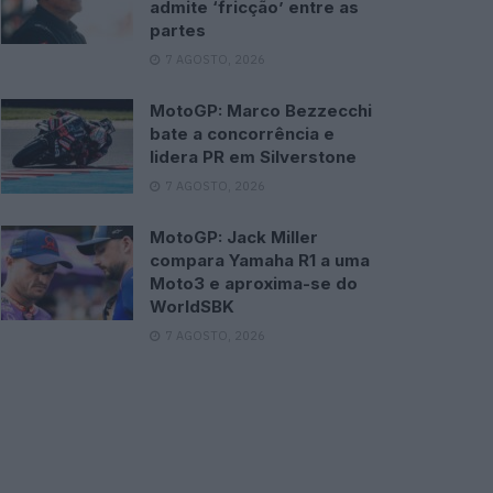
admite ‘fricção’ entre as
partes
7 AGOSTO, 2026
MotoGP: Marco Bezzecchi
bate a concorrência e
lidera PR em Silverstone
7 AGOSTO, 2026
MotoGP: Jack Miller
compara Yamaha R1 a uma
Moto3 e aproxima-se do
WorldSBK
7 AGOSTO, 2026