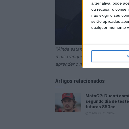
alternativa, pode ac
ou recusar o consen
não exigir o seu co
serão aplicadas apen
qualquer momento vol
“Ainda estamos à procura de algun
mais tranquilos no fim do campeon
M
aprender o mais que puder!”
Artigos relacionados
MotoGP: Ducati dom
segundo dia de test
futuras 850cc
7 AGOSTO, 2026