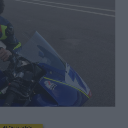
🔊 Ouvir artigo