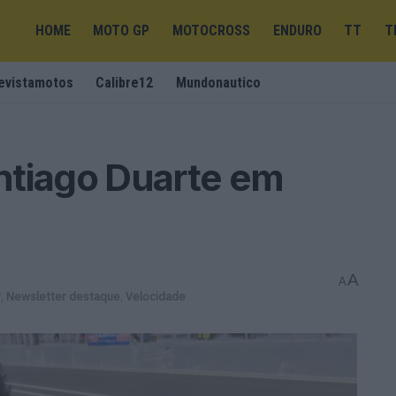
HOME
MOTO GP
MOTOCROSS
ENDURO
TT
T
evistamotos
Calibre12
Mundonautico
ntiago Duarte em
A
A
r
,
Newsletter destaque
,
Velocidade