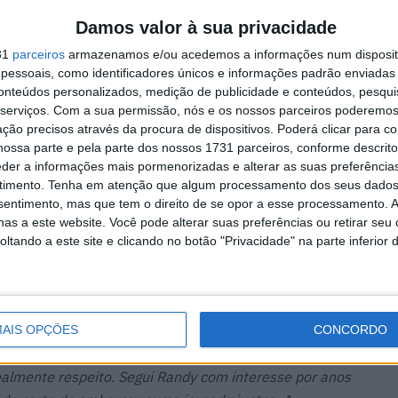
uas vitórias e um segundo lugar em três visitas –
o ansiosos para continuar a sequência.
Damos valor à sua privacidade
31
parceiros
armazenamos e/ou acedemos a informações num dispositi
quatro meses, mas Krummenacher mal pode esperar para
essoais, como identificadores únicos e informações padrão enviadas 
conteúdos personalizados, medição de publicidade e conteúdos, pesqui
serviços.
Com a sua permissão, nós e os nossos parceiros poderemos 
ção precisos através da procura de dispositivos. Poderá clicar para co
em Supersport, uma categoria de que realmente gosto e
ossa parte e pela parte dos nossos 1731 parceiros, conforme descrit
r-me satisfação real. Será um grande desafio para a MV
eder a informações mais pormenorizadas e alterar as suas preferência
timento.
Tenha em atenção que algum processamento dos seus dados
e Andrea Quadranti e sua equipa, tenho a certeza de
nsentimento, mas que tem o direito de se opor a esse processamento. A
bom trabalho, com o objetivo de vencer o campeonato
as a este website. Você pode alterar suas preferências ou retirar seu
Agradeço a Andrea Quadranti pela oportunidade que
tando a este site e clicando no botão "Privacidade" na parte inferior 
positou em mim. Agora mal posso esperar para testar a
z.”
ti, também demonstrou apreço por ter a bordo o
AIS OPÇÕES
CONCORDO
r de receber o piloto na nossa equipa, além de ser um
almente respeito. Segui Randy com interesse por anos