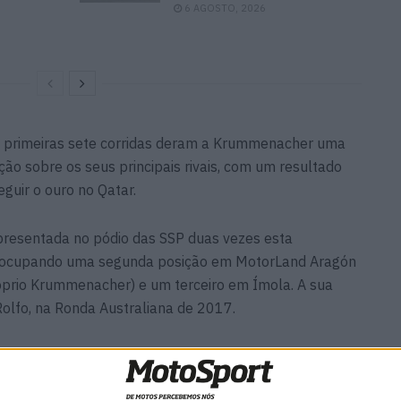
6 AGOSTO, 2026
as primeiras sete corridas deram a Krummenacher uma
ção sobre os seus principais rivais, com um resultado
eguir o ouro no Qatar.
presentada no pódio das SSP duas vezes esta
 ocupando uma segunda posição em MotorLand Aragón
prio Krummenacher) e um terceiro em Ímola. A sua
 Rolfo, na Ronda Australiana de 2017.
nd que o campeão das SSP de 2019 fará a sua estreia
5; a Ronda Australiana é uma das favoritas de