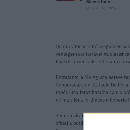
Silverstone
6 AGOSTO, 2026
Quatro vitórias e três segundos n
vantagem confortável na classifica
final de quinto suficiente para cons
Entretanto, a MV Agusta esteve re
temporada, com Raffaele De Rosa
(após uma feroz batalha com o pró
última vitória foi graças a Roberto
Será precisamente em Phillip Isla
oficial a bordo da MV Agusta F3 67