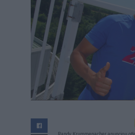
Randy Krummenacher anunciou ofic