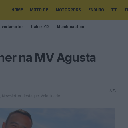
HOME
MOTO GP
MOTOCROSS
ENDURO
TT
T
evistamotos
Calibre12
Mundonautico
er na MV Agusta
A
A
r
,
Newsletter destaque
,
Velocidade