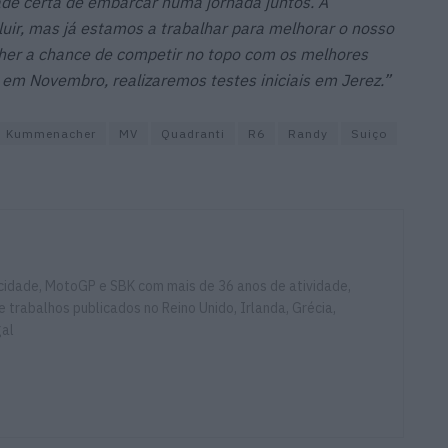
ade certa de embarcar numa jornada juntos. A
ir, mas já estamos a trabalhar para melhorar o nosso
her a chance de competir no topo com os melhores
, em Novembro, realizaremos testes iniciais em Jerez.”
Kummenacher
MV
Quadranti
R6
Randy
Suiço
ocidade, MotoGP e SBK com mais de 36 anos de atividade,
e trabalhos publicados no Reino Unido, Irlanda, Grécia,
gal