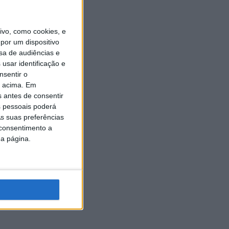
vo, como cookies, e
por um dispositivo
sa de audiências e
usar identificação e
nsentir o
o acima. Em
s antes de consentir
 pessoais poderá
s suas preferências
 consentimento a
da página.