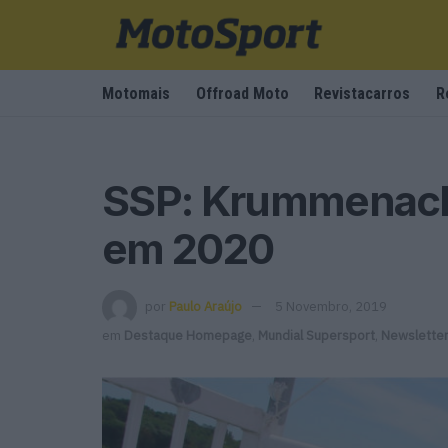
Motomais
Offroad Moto
Revistacarros
R
SSP: Krummenach
em 2020
por
Paulo Araújo
5 Novembro, 2019
em
Destaque Homepage
,
Mundial Supersport
,
Newslette