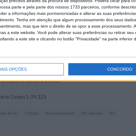
ção precisos através da procura de dispositivos. Poderá clicar para co
 Francorchamps, enquanto se prepara para o regresso
ossa parte e pela parte dos nossos 1733 parceiros, conforme descrit
eder a informações mais pormenorizadas e alterar as suas preferência
timento.
Tenha em atenção que algum processamento dos seus dados
nsentimento, mas que tem o direito de se opor a esse processamento. A
a de testes de Misano
as a este website. Você pode alterar suas preferências ou retirar seu
tando a este site e clicando no botão "Privacidade" na parte inferior 
Bros. ) 1:37.644
eparto Corse) 1:38.444
AIS OPÇÕES
CONCORDO
ta Reparto Corse) 1:38.813
parto Corse) 1:39.325
van Bros.
Fuligni
Krummenacher
MV Agusta
R6