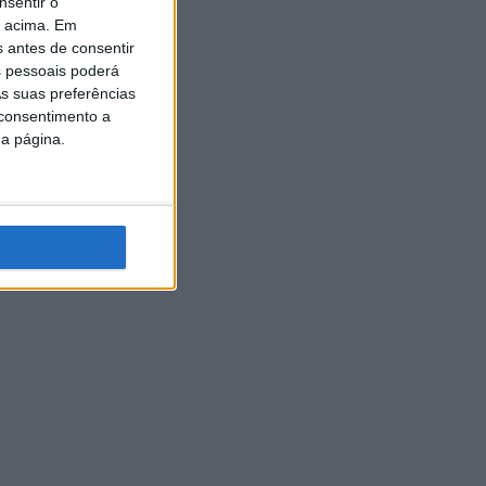
nsentir o
o acima. Em
s antes de consentir
 pessoais poderá
s suas preferências
 consentimento a
da página.