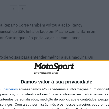
a Reparto Corse também voltou à ação. Randy
ndial de SSP, tinha estado em Misano com a Barni em
eon Camier que não podia viajar, e acumulando
ro de voltas para entender melhor a sua máquina. Os
sa e Federico Fuligni também marcaram presença no
gundo lugar, à frente de Krummenacher. Os três pilotos
es, mas, principalmente, a voltar a habituar-se às suas
Damos valor à sua privacidade
orada.
33
parceiros
armazenamos e/ou acedemos a informações num dispositi
essoais, como identificadores únicos e informações padrão enviadas 
evado as manchetes, a Yamaha GMT94 tem vindo a
conteúdos personalizados, medição de publicidade e conteúdos, pesqui
Carole em França, respectivamente, com Jules Cluzel e
serviços.
Com a sua permissão, nós e os nossos parceiros poderemos 
tmo. O belga Loris Cresson também regressou ao circuito