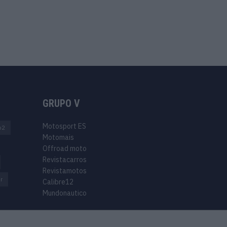
GRUPO V
Motosport ES
o2
Motomais
Offroad moto
Revistacarros
Revistamotos
r
Calibre12
Mundonautico