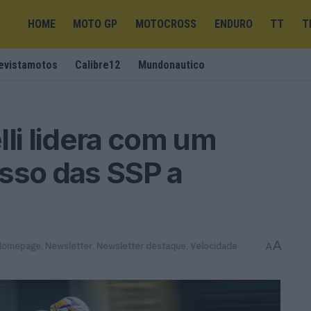
HOME
MOTO GP
MOTOCROSS
ENDURO
TT
T
evistamotos
Calibre12
Mundonautico
lli lidera com um
sso das SSP a
A
Homepage
,
Newsletter
,
Newsletter destaque
,
Velocidade
A