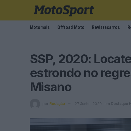
Motomais
Offroad Moto
Revistacarros
R
SSP, 2020: Locate
estrondo no regre
Misano
por
Redação
27 Junho, 2020
em
Destaque 