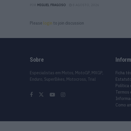
POR
MIGUEL FRAGOSO
8 AGOSTO, 2026
Please
login
to join discussion
Sobre
Infor
Especialistas em Motos, MotoGP, MXGP,
Ficha té
Enduro, SuperBikes, Motocross, Trial
Estatuto
Política
Termos 
Informa
Como an