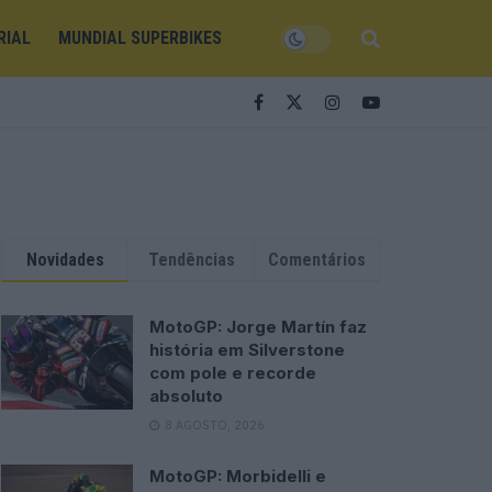
RIAL
MUNDIAL SUPERBIKES
Novidades
Tendências
Comentários
MotoGP: Jorge Martín faz
história em Silverstone
com pole e recorde
absoluto
8 AGOSTO, 2026
MotoGP: Morbidelli e