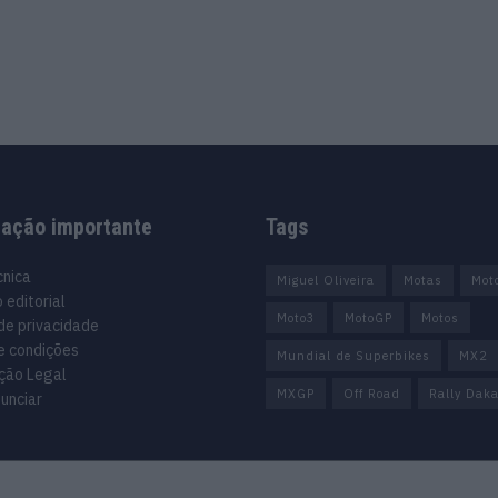
mação importante
Tags
cnica
Miguel Oliveira
Motas
Mot
 editorial
Moto3
MotoGP
Motos
 de privacidade
e condições
Mundial de Superbikes
MX2
ção Legal
MXGP
Off Road
Rally Daka
unciar