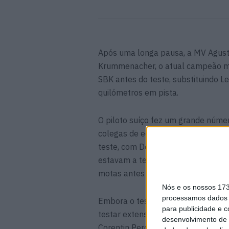
Após uma longa pausa, a MV Agust
Krummenacher, o atual campeão mu
SBK antes do teste, substituindo L
quilómetros em pista.
O piloto suíço fez um grande núme
colegas de equipa Raffaele De Ro
teste, com De Rosa a chegar em se
estavam a testar novas configuraçõ
motas antes do recomeço da temp
Nós e os nossos 17
processamos dados p
Embora o teste de Misano tenha l
para publicidade e 
testar extensivamente no Circuito 
desenvolvimento de 
Corentin Perolari a voltarem ao ri