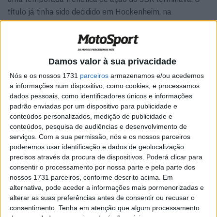
título já tinha sido decidido em Hockenheim, na
Alemanha, mas em Sugo, os pilotos wildcard, como de
costume, estavam em cena, com enormes quantidades
de orgulho em jogo. Apesar de não estar na batalha pelo
Damos valor à sua privacidade
segundo lugar do Campeonato, Akira Yanagawa queria
ser o último vencedor do milénio e conseguiu uma vitória
Nós e os nossos 1731
parceiros
armazenamos e/ou acedemos
a informações num dispositivo, como cookies, e processamos
convincente diante de uma enorme multidão japonesa, o
dados pessoais, como identificadores únicos e informações
seu terceiro e último triunfo no topo.
padrão enviadas por um dispositivo para publicidade e
conteúdos personalizados, medição de publicidade e
Artigos relacionados
conteúdos, pesquisa de audiências e desenvolvimento de
serviços.
Com a sua permissão, nós e os nossos parceiros
poderemos usar identificação e dados de geolocalização
MotoGP: Iker Lecuona ambiciona Top 10 em
Silverstone
precisos através da procura de dispositivos. Poderá clicar para
consentir o processamento por nossa parte e pela parte dos
6 AGOSTO, 2026
nossos 1731 parceiros, conforme descrito acima. Em
alternativa, pode aceder a informações mais pormenorizadas e
MotoGP: Marco Bezzecchi recebe luz verde
para correr em Silverstone
alterar as suas preferências antes de consentir ou recusar o
consentimento.
Tenha em atenção que algum processamento
6 AGOSTO, 2026