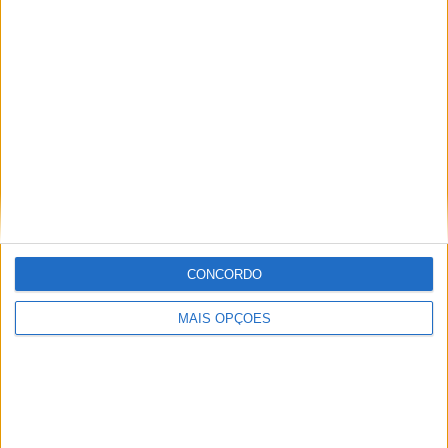
CONCORDO
6) Toseland põe a multidão doida: Brands Hatch, Corrida
MAIS OPÇÕES
2, 2007
Andando melhor do que nunca e tocando o hino nacional
britânico antes da corrida, as expectativas eram altas
para James Toseland em Brands Hatch em 2007. O seu