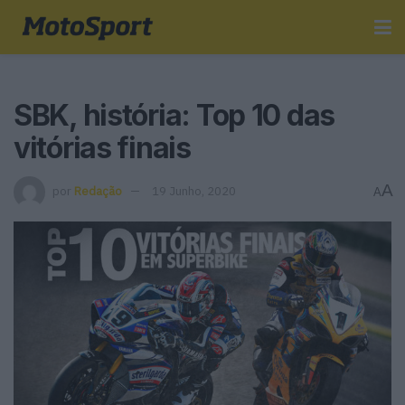
SBK, história: Top 10 das
vitórias finais
A
por
Redação
19 Junho, 2020
A