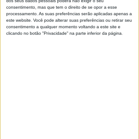
dos seus dados pessoais poderá não exigir o seu
consentimento, mas que tem o direito de se opor a esse
processamento. As suas preferências serão aplicadas apenas a
este website. Você pode alterar suas preferências ou retirar seu
consentimento a qualquer momento voltando a este site e
clicando no botão "Privacidade" na parte inferior da página.
9) Spies cheira sucesso: Corrida 1 de Portimão, 2009
O pêndulo do Campeonato Mundial de 2009 tinha