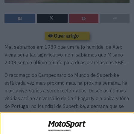
🔊 Ouvir artigo
Mal sabíamos em 1989 que um feito humilde de Alex
Vieira seria tão significativo, nem sabíamos que Misano
2008 seria o último triunfo para duas estrelas das SBK…
O recomeço do Campeonato do Mundo de Superbike
está cada vez mais próximo mas, na próxima semana, há
mais aniversários a serem celebrados. Desde as últimas
vitórias até ao aniversário de Carl Fogarty e a única vitória
do Portugal no Mundial de Superbike, a semana que se
segue tem importantes marcos à espera de serem
recordados.