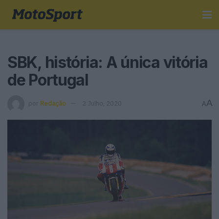
SBK, história: A única vitória
de Portugal
A
por
Redação
2 Julho, 2020
A