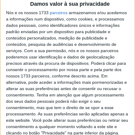
Damos valor à sua privacidade
Nós e os nossos 1733
parceiros
armazenamos e/ou acedemos
a informações num dispositivo, como cookies, e processamos
dados pessoais, como identificadores únicos e informações
padrão enviadas por um dispositivo para publicidade e
conteúdos personalizados, medição de publicidade e
conteúdos, pesquisa de audiências e desenvolvimento de
serviços.
Com a sua permissão, nós e os nossos parceiros
poderemos usar identificação e dados de geolocalização
precisos através da procura de dispositivos. Poderá clicar para
A África do Sul em 1995 foi a última vitória de Chili nas SBK
consentir o processamento por nossa parte e pela parte dos
nossos 1733 parceiros, conforme descrito acima. Em
Hoje 29 de Junho, em 2008, a vitória final de Ruben Xaus
alternativa, pode aceder a informações mais pormenorizadas e
em Misano na Corrida 2 pôs fim à sua carreira de
alterar as suas preferências antes de consentir ou recusar o
vencedor nas SBK. O Espanhol provavelmente
consentimento.
Tenha em atenção que algum processamento
dos seus dados pessoais poderá não exigir o seu
permanece com o recorde de quedas. No mesmo dia, foi
consentimento, mas que tem o direito de se opor a esse
a última vitória de Max Neukirchner, ambos com histórias
processamento. As suas preferências serão aplicadas apenas a
contrastantes. A vitória na Corrida 1 de Neukirchner
este website. Você pode alterar suas preferências ou retirar seu
deveria ter sido o início das coisas que estavam para vir,
consentimento a qualquer momento voltando a este site e
clicando no botão "Privacidade" na parte inferior da página.
sendo a segunda da sua carreira, mas uma lesão grave