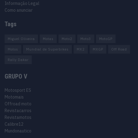
Informação Legal
Como anunciar
Tags
Miguel Oliveira
Motas
Moto2
Moto3
MotoGP
Motos
Mundial de Superbikes
MX2
MXGP
Off Road
Rally Dakar
GRUPO V
Motosport ES
Motomais
Offroad moto
Revistacarros
Revistamotos
Calibre12
Mundonautico