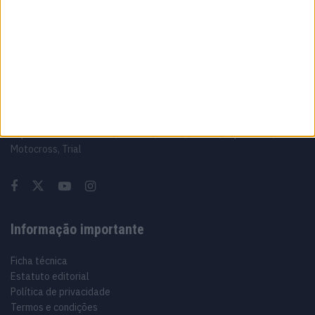
Sobre
Especialistas em Motos, MotoGP, MXGP, Enduro, SuperBikes,
Motocross, Trial
Informação importante
Ficha técnica
Estatuto editorial
Política de privacidade
Termos e condições