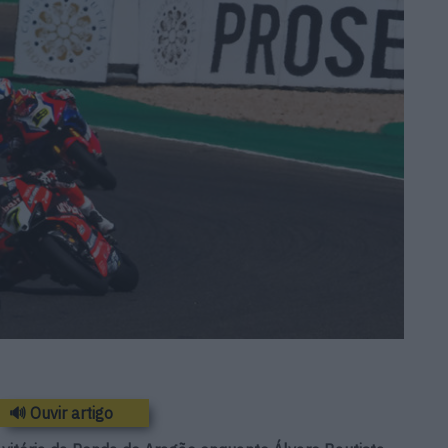
🔊 Ouvir artigo