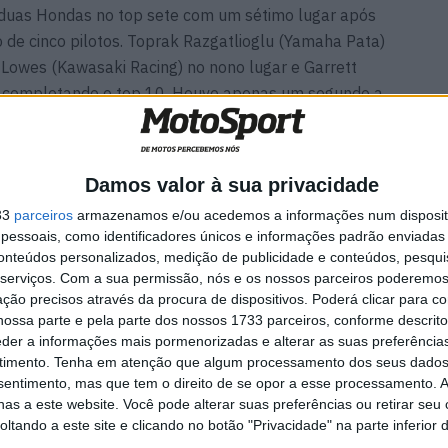
uas Hondas no top sete com um sétimo lugar após
 de cinco pilotos. Toprak Razgatlioglu (Yamaha Pata)
 Lowes (Kawasaki Racing) no nono lugar e Garrett
 completando o top 10. Houve apenas um segundo a
s e Gerloff.
ng) teve um forte resultado no 11º lugar, deposi de
Damos valor à sua privacidade
a menos de um décimo de segundo do piloto norte-
33
parceiros
armazenamos e/ou acedemos a informações num dispositi
o pilotos que lutam pelo sétimo lugar.
essoais, como identificadores únicos e informações padrão enviadas 
conteúdos personalizados, medição de publicidade e conteúdos, pesqui
lhor piloto da BMW no 12º lugar. Federico Caricasulo
serviços.
Com a sua permissão, nós e os nossos parceiros poderemos 
ção precisos através da procura de dispositivos. Poderá clicar para co
u a cerca de três segundos de Sykes em 13º. Eugene
ossa parte e pela parte dos nossos 1733 parceiros, conforme descrit
Team) e Maximilian Scheib (ORELAC Racing
eder a informações mais pormenorizadas e alterar as suas preferência
s com o 15º lugar.
timento.
Tenha em atenção que algum processamento dos seus dados
nsentimento, mas que tem o direito de se opor a esse processamento. A
as a este website. Você pode alterar suas preferências ou retirar seu
tando a este site e clicando no botão "Privacidade" na parte inferior 