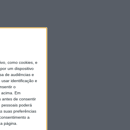
vo, como cookies, e
por um dispositivo
sa de audiências e
usar identificação e
nsentir o
o acima. Em
s antes de consentir
 pessoais poderá
s suas preferências
 consentimento a
da página.