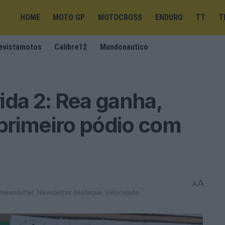
HOME
MOTO GP
MOTOCROSS
ENDURO
TT
T
evistamotos
Calibre12
Mundonautico
ida 2: Rea ganha,
primeiro pódio com
A
A
Newsletter
,
Newsletter destaque
,
Velocidade