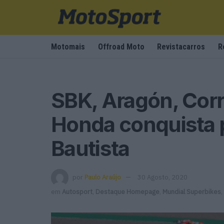
Motomais
Offroad Moto
Revistacarros
R
SBK, Aragón, Corr
Honda conquista 
Bautista
por
Paulo Araújo
30 Agosto, 2020
em
Autosport
,
Destaque Homepage
,
Mundial Superbikes
,