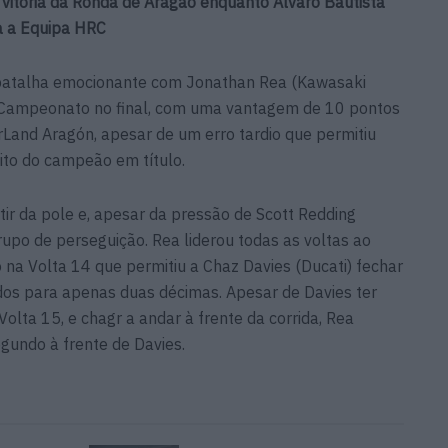
vitória da Ronda de Aragão enquanto Álvaro Bautista
ra a Equipa HRC
 batalha emocionante com Jonathan Rea (Kawasaki
o Campeonato no final, com uma vantagem de 10 pontos
orLand Aragón, apesar de um erro tardio que permitiu
ito do campeão em título.
tir da pole e, apesar da pressão de Scott Redding
rupo de perseguição. Rea liderou todas as voltas ao
o na Volta 14 que permitiu a Chaz Davies (Ducati) fechar
ndos para apenas duas décimas. Apesar de Davies ter
olta 15, e chagr a andar à frente da corrida, Rea
egundo à frente de Davies.