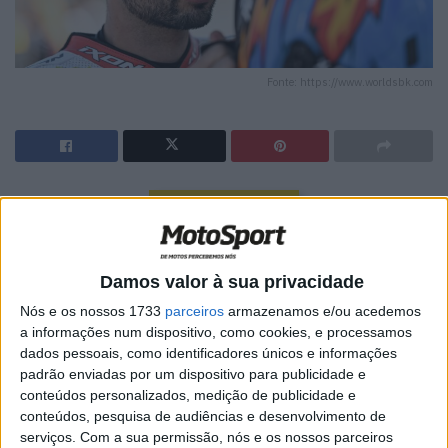
Fonte: https://www.worldsbk.com
🔊 Ouvir artigo
Miguel Oliveira “não tem um prazo definido” para
regressar ao Mundial de Superbike após o seu acidente
Damos valor à sua privacidade
na ronda da Hungria, segundo o responsável da BMW,
Nós e os nossos 1733
parceiros
armazenamos e/ou acedemos
Shaun Muir.
a informações num dispositivo, como cookies, e processamos
dados pessoais, como identificadores únicos e informações
Oliveira foi afastado do fim de semana do Mundial de
padrão enviadas por um dispositivo para publicidade e
Superbike na Hungria há duas semanas (1–3 de maio),
conteúdos personalizados, medição de publicidade e
depois de ter estado envolvido numa queda com Andrea
conteúdos, pesquisa de audiências e desenvolvimento de
Locatelli e Sam Lowes na Superpole Race, da qual
serviços.
Com a sua permissão, nós e os nossos parceiros