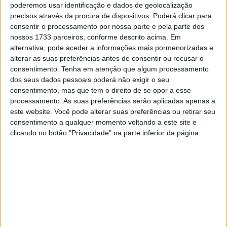
poderemos usar identificação e dados de geolocalização
resultou uma concussão e uma lesão no ombro.
precisos através da procura de dispositivos. Poderá clicar para
consentir o processamento por nossa parte e pela parte dos
O piloto português foi posteriormente declarado inapto
nossos 1733 parceiros, conforme descrito acima. Em
para participar tanto na ronda desta semana na
alternativa, pode aceder a informações mais pormenorizadas e
República Checa (15–17 de maio) como na ronda de
alterar as suas preferências antes de consentir ou recusar o
Aragão, entre 29 e 31 de maio.
consentimento.
Tenha em atenção que algum processamento
dos seus dados pessoais poderá não exigir o seu
consentimento, mas que tem o direito de se opor a esse
Artigos relacionados
processamento. As suas preferências serão aplicadas apenas a
este website. Você pode alterar suas preferências ou retirar seu
MotoGP: Jorge Martín não dá hipóteses e
consentimento a qualquer momento voltando a este site e
vence Sprint marcada pelo domínio da
clicando no botão "Privacidade" na parte inferior da página.
Aprilia
8 AGOSTO, 2026
MotoGP: Jack Miller prepara adeus após 16
temporadas nos Grandes Prémios
8 AGOSTO, 2026