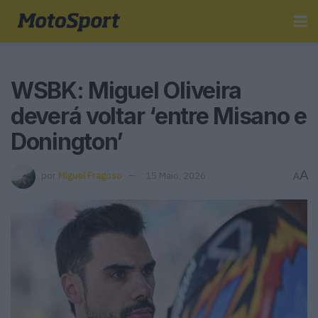
WSBK: Miguel Oliveira
deverá voltar ‘entre Misano e
Donington’
A
por
Miguel Fragoso
15 Maio, 2026
A