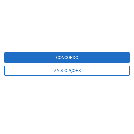
Artigos relacionados
MotoGP: Jorge Martín não dá hipóteses e
vence Sprint marcada pelo domínio da
CONCORDO
Aprilia
POR
MIGUEL FRAGOSO
8 AGOSTO, 2026
MAIS OPÇÕES