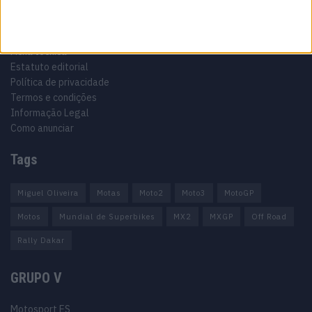
Informação importante
Ficha técnica
Estatuto editorial
Política de privacidade
Termos e condições
Informação Legal
Como anunciar
Tags
Miguel Oliveira
Motas
Moto2
Moto3
MotoGP
Motos
Mundial de Superbikes
MX2
MXGP
Off Road
Rally Dakar
GRUPO V
Motosport ES