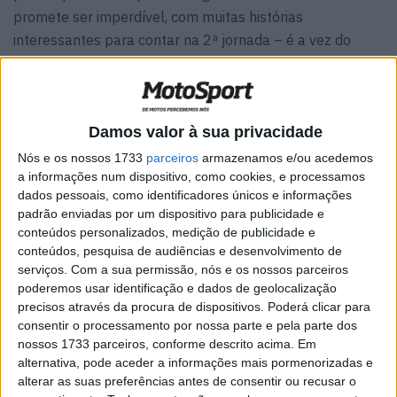
promete ser imperdível, com muitas histórias
interessantes para contar na 2ª jornada – é a vez do
Estoril brilhar!
Damos valor à sua privacidade
Nós e os nossos 1733
parceiros
armazenamos e/ou acedemos
a informações num dispositivo, como cookies, e processamos
dados pessoais, como identificadores únicos e informações
padrão enviadas por um dispositivo para publicidade e
conteúdos personalizados, medição de publicidade e
conteúdos, pesquisa de audiências e desenvolvimento de
serviços.
Com a sua permissão, nós e os nossos parceiros
poderemos usar identificação e dados de geolocalização
precisos através da procura de dispositivos. Poderá clicar para
Leonardo Zanni (Momoven Racing) e Giulio Pugliese
consentir o processamento por nossa parte e pela parte dos
nossos 1733 parceiros, conforme descrito acima. Em
(CFMOTO Aspar Junior) da Moto3 Jr. chegam ao fim-de-
alternativa, pode aceder a informações mais pormenorizadas e
semana com grandes expectativas depois de terem
alterar as suas preferências antes de consentir ou recusar o
partilhado a vitória na última etapa. Pugliese mantém a