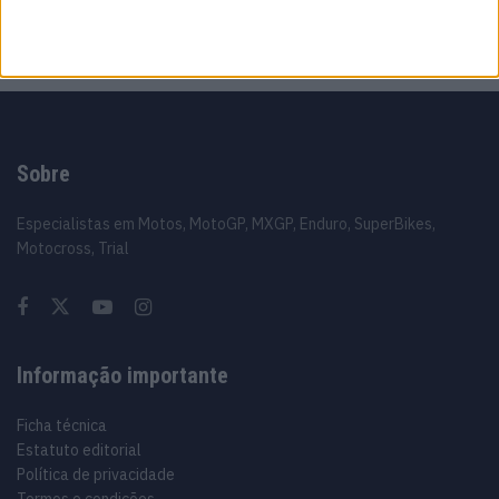
10 AGOSTO, 2026
Sobre
Especialistas em Motos, MotoGP, MXGP, Enduro, SuperBikes,
Motocross, Trial
Informação importante
Ficha técnica
Estatuto editorial
Política de privacidade
Termos e condições