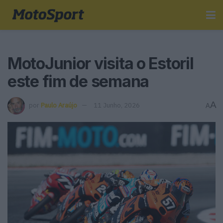
MotoJunior visita o Estoril
este fim de semana
A
por
Paulo Araújo
11 Junho, 2026
A