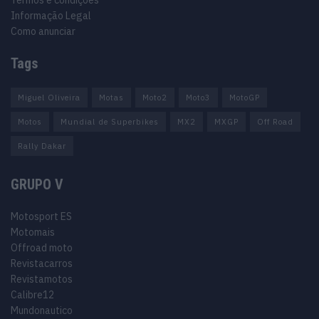
Informação Legal
Como anunciar
Tags
Miguel Oliveira
Motas
Moto2
Moto3
MotoGP
Motos
Mundial de Superbikes
MX2
MXGP
Off Road
Rally Dakar
GRUPO V
Motosport ES
Motomais
Offroad moto
Revistacarros
Revistamotos
Calibre12
Mundonautico