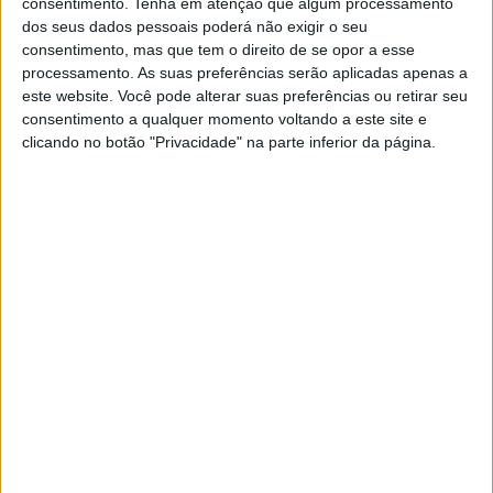
consentimento.
Tenha em atenção que algum processamento
liderança do Campeonato, com uma vantagem de 19
dos seus dados pessoais poderá não exigir o seu
consentimento, mas que tem o direito de se opor a esse
pontos antes da 2ª etapa. – Kiandra Ramadhipa (Honda
processamento. As suas preferências serão aplicadas apenas a
Asia-Dream Racing Junior) também procurará manter o
este website. Você pode alterar suas preferências ou retirar seu
bom momento em Portugal, chegando ao fim-de-semana
consentimento a qualquer momento voltando a este site e
como um piloto que já subiu ao pódio depois de um
clicando no botão "Privacidade" na parte inferior da página.
arranque incrível na sua temporada de estreia em
Barcelona.
Há muitos estreantes a ter em conta também, incluindo
Carlos Cano (CFMOTO Aspar Junior) e Fernando Bujosa
(AC Racing Team), que mostraram potencial para o pódio
em Barcelona. É um novo desafio este fim de semana,
com apenas uma corrida do Campeonato do Mundo de
Moto3 Júnior pela frente – tornando os pontos cruciais.
Artigos relacionados
MotoGP: Jack Miller deixa alerta à Yamaha