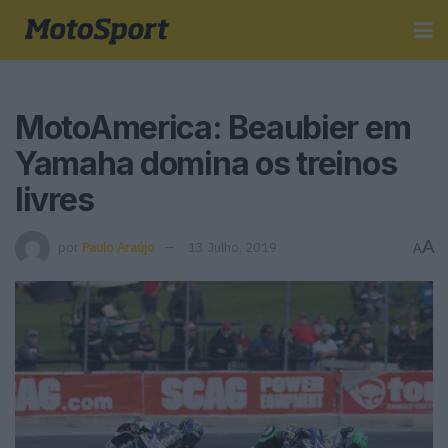
MotoAmerica: Beaubier em
Yamaha domina os treinos
livres
A
por
Paulo Araújo
13 Julho, 2019
A