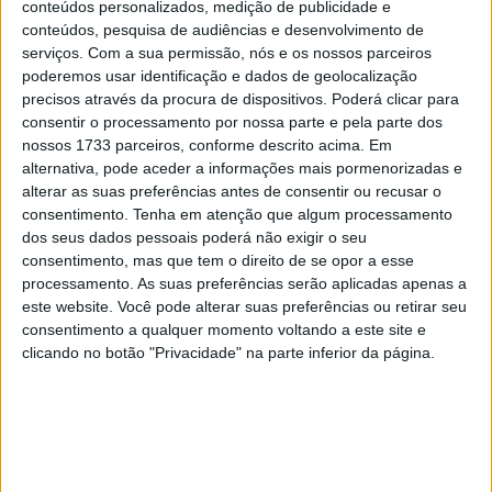
conteúdos personalizados, medição de publicidade e
bater o seu companheiro de equipe Garrett Gerloff por
conteúdos, pesquisa de audiências e desenvolvimento de
apenas 0,099 de segundo.
serviços.
Com a sua permissão, nós e os nossos parceiros
poderemos usar identificação e dados de geolocalização
Toni Elias, da Suzuki Yoshimura, foi o terceiro mais rápido
precisos através da procura de dispositivos. Poderá clicar para
consentir o processamento por nossa parte e pela parte dos
do dia com o seu melhor tempo, 1: 24.894, feito na
nossos 1733 parceiros, conforme descrito acima. Em
primeira sessão. O seu companheiro de equipe Josh
alternativa, pode aceder a informações mais pormenorizadas e
Herrin foi o próximo com um 1: 24.908 feito na sessão
alterar as suas preferências antes de consentir ou recusar o
dois.
consentimento.
Tenha em atenção que algum processamento
dos seus dados pessoais poderá não exigir o seu
Esses quatro foram os únicos pilotos a mergulhar no
consentimento, mas que tem o direito de se opor a esse
segundo 1:24 com Mathew Scholtz da Westby Racing
processamento. As suas preferências serão aplicadas apenas a
este website. Você pode alterar suas preferências ou retirar seu
terminando 5º no dia com o seu 1:25.138 da segunda
consentimento a qualquer momento voltando a este site e
sessão.
clicando no botão "Privacidade" na parte inferior da página.
Artigos relacionados
MotoGP: Jorge Martín não dá hipóteses e
vence Sprint marcada pelo domínio da
Aprilia