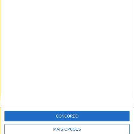
Paulo Araújo
Jornalista especialista de velocidade, MotoGP e SBK
com mais de 36 anos de atividade, incluindo Imprensa,
Radio e TV e trabalhos publicados no Reino Unido,
Irlanda, Grécia, Canadá e Brasil além de Portugal
CONCORDO
Artigos relacionados
MAIS OPÇÕES