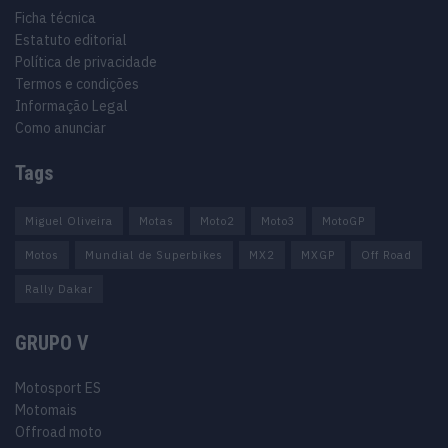
Ficha técnica
Estatuto editorial
Política de privacidade
Termos e condições
Informação Legal
Como anunciar
Tags
Miguel Oliveira
Motas
Moto2
Moto3
MotoGP
Motos
Mundial de Superbikes
MX2
MXGP
Off Road
Rally Dakar
GRUPO V
Motosport ES
Motomais
Offroad moto