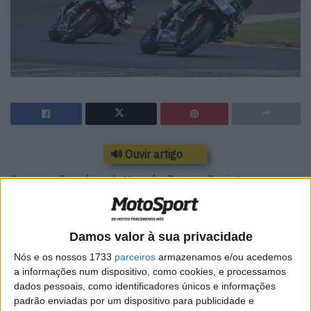
🔊 Ouvir artigo
Cameron Beaubier, da Yamaha Factory Racing, começou o
seu fim-de-semana num dia de sol na Península de
Monterey de forma imaculada Na prova do Campeonato
MotoAmerica disputada em conjunto com a visita do
Damos valor à sua privacidade
Mundial de Superbike em Laguna Seca, o três vezes
Nós e os nossos 1733
parceiros
armazenamos e/ou acedemos
Campeão de Superbike liderou ambas as sessões livres.
a informações num dispositivo, como cookies, e processamos
dados pessoais, como identificadores únicos e informações
A melhor volta de Beaubier veio na segunda de duas
padrão enviadas por um dispositivo para publicidade e
sessões, o californiano arrancando um 1: 24.118 para