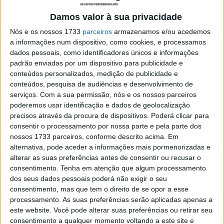
sidecar na Ilha de Man, juntamente com o passageiro
Shaun Parker.
Damos valor à sua privacidade
Costello e Parker envolveram-se num acidente em
Nós e os nossos 1733
parceiros
armazenamos e/ou acedemos
Brandish, na segunda volta ao Mountain Course, na noite
a informações num dispositivo, como cookies, e processamos
dados pessoais, como identificadores únicos e informações
de terça-feira, 26 de maio, durante a primeira sessão de
padrão enviadas por um dispositivo para publicidade e
qualificação. A bandeira vermelha foi acionada e a sessão
conteúdos personalizados, medição de publicidade e
não foi reiniciada.
conteúdos, pesquisa de audiências e desenvolvimento de
serviços.
Com a sua permissão, nós e os nossos parceiros
poderemos usar identificação e dados de geolocalização
precisos através da procura de dispositivos. Poderá clicar para
consentir o processamento por nossa parte e pela parte dos
nossos 1733 parceiros, conforme descrito acima. Em
alternativa, pode aceder a informações mais pormenorizadas e
alterar as suas preferências antes de consentir ou recusar o
consentimento.
Tenha em atenção que algum processamento
dos seus dados pessoais poderá não exigir o seu
consentimento, mas que tem o direito de se opor a esse
processamento. As suas preferências serão aplicadas apenas a
este website. Você pode alterar suas preferências ou retirar seu
Num comunicado divulgado mais tarde nessa noite pelos
consentimento a qualquer momento voltando a este site e