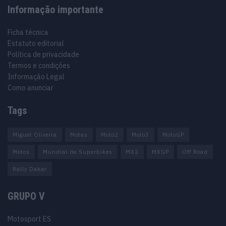
Informação importante
Ficha técnica
Estatuto editorial
Política de privacidade
Termos e condições
Informação Legal
Como anunciar
Tags
Miguel Oliveira
Motas
Moto2
Moto3
MotoGP
Motos
Mundial de Superbikes
MX2
MXGP
Off Road
Rally Dakar
GRUPO V
Motosport ES