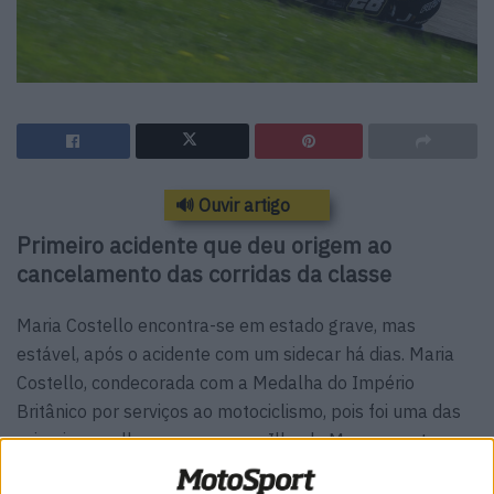
🔊 Ouvir artigo
Primeiro acidente que deu origem ao
cancelamento das corridas da classe
Maria Costello encontra-se em estado grave, mas
estável, após o acidente com um sidecar há dias. Maria
Costello, condecorada com a Medalha do Império
Britânico por serviços ao motociclismo, pois foi uma das
primeiras mulheres a correr na Ilha de Man, encontra-se
em estado grave, mas estável, após um acidente de