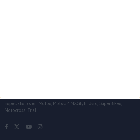
WSBK: Morbidelli reage aos rumores que o
colocam na Ducati oficial
7 AGOSTO, 2026
MotoGP: Moto3, David Almansa comanda
FP1 em Silverstone
7 AGOSTO, 2026
Sobre
Especialistas em Motos, MotoGP, MXGP, Enduro, SuperBikes,
Motocross, Trial