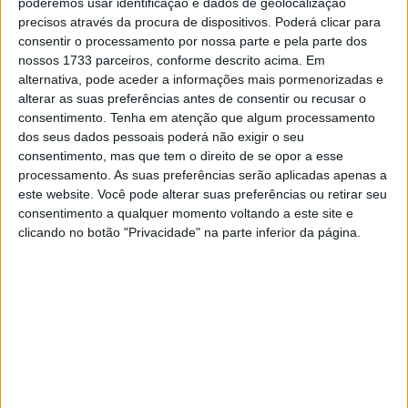
poderemos usar identificação e dados de geolocalização
O
único português presente
, André Pires, tinha saído de
precisos através da procura de dispositivos. Poderá clicar para
21º na grelha mas caiu logo na primeira volta, como o
consentir o processamento por nossa parte e pela parte dos
próprio explicou:
nossos 1733 parceiros, conforme descrito acima. Em
alternativa, pode aceder a informações mais pormenorizadas e
Artigos relacionados
alterar as suas preferências antes de consentir ou recusar o
consentimento.
Tenha em atenção que algum processamento
dos seus dados pessoais poderá não exigir o seu
MotoGP: Jorge Martín não dá hipóteses e
consentimento, mas que tem o direito de se opor a esse
vence Sprint marcada pelo domínio da
processamento. As suas preferências serão aplicadas apenas a
Aprilia
este website. Você pode alterar suas preferências ou retirar seu
8 AGOSTO, 2026
consentimento a qualquer momento voltando a este site e
MotoGP: Jack Miller prepara adeus após 16
clicando no botão "Privacidade" na parte inferior da página.
temporadas nos Grandes Prémios
8 AGOSTO, 2026
“Infelizmente para mim, o Grande Prémio acabou mais