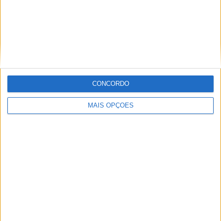
MotoGP: Jorge Martín não dá hipóteses e
vence Sprint marcada pelo domínio da
Aprilia
CONCORDO
POR
MIGUEL FRAGOSO
8 AGOSTO, 2026
MAIS OPÇÕES