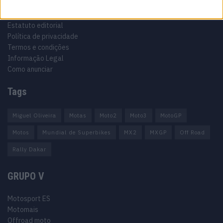
Ficha técnica
Estatuto editorial
Política de privacidade
Termos e condições
Informação Legal
Como anunciar
Tags
Miguel Oliveira
Motas
Moto2
Moto3
MotoGP
Motos
Mundial de Superbikes
MX2
MXGP
Off Road
Rally Dakar
GRUPO V
Motosport ES
Motomais
Offroad moto