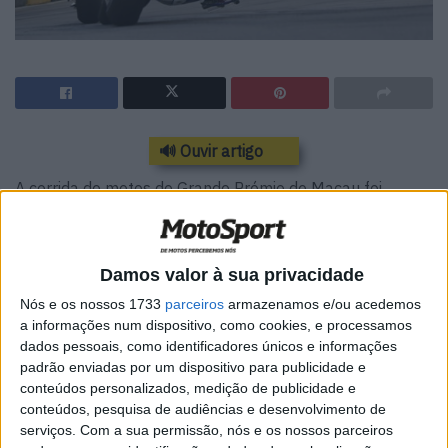
🔊 Ouvir artigo
A corrida de motos do Grande Prémio de Macau foi
cancelada devido a um aparatoso acidente que envolveu
seis pilotos, deixando três lesionados. Os três pilotos
foram hospitalizados na sequência do acidente, mas
Damos valor à sua privacidade
nenhum corre perigo de vida, indicou depois a
Nós e os nossos 1733
parceiros
armazenamos e/ou acedemos
organização, que decidiu cancelar o resto da corrida.
a informações num dispositivo, como cookies, e processamos
dados pessoais, como identificadores únicos e informações
Os pilotos magoados foram o canadiano Dan Kruger, o
padrão enviadas por um dispositivo para publicidade e
finlandês Erno Kostamo e o irlandês Derek Sheils, que
conteúdos personalizados, medição de publicidade e
conteúdos, pesquisa de audiências e desenvolvimento de
estavam conscientes quando foram retirados do circuito.
serviços.
Com a sua permissão, nós e os nossos parceiros