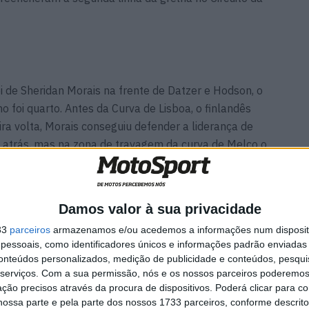
oi de Sheridan Morais na frente de Datzer e Hodson, o
o foi quarto. Antes da Curva de Lisboa, o finlandês
ira volta, Morais conseguiu defender a liderança de
 atrás, mas na zona de travagem da curva de Melco o
ça portuguesa, não resistiu ao ataque dos seus
Damos valor à sua privacidade
amo e Datzer rapidamente se afastaram dos seus
33
parceiros
armazenamos e/ou acedemos a informações num dispositi
os 6,115 quilómetros do Circuito da Guia, Kostamo e
essoais, como identificadores únicos e informações padrão enviadas 
as 0,73 segundos. Com 2,27,493s, a volta mais rápida
conteúdos personalizados, medição de publicidade e conteúdos, pesqui
s, que foi um dos poucos participantes a já ter pilotado
serviços.
Com a sua permissão, nós e os nossos parceiros poderemos 
 Pires, terminou como um justo vencedor.
ção precisos através da procura de dispositivos. Poderá clicar para co
ossa parte e pela parte dos nossos 1733 parceiros, conforme descrit