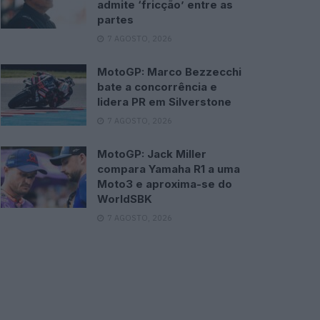
admite ‘fricção’ entre as
partes
7 AGOSTO, 2026
MotoGP: Marco Bezzecchi
bate a concorrência e
lidera PR em Silverstone
7 AGOSTO, 2026
MotoGP: Jack Miller
compara Yamaha R1 a uma
Moto3 e aproxima-se do
WorldSBK
7 AGOSTO, 2026