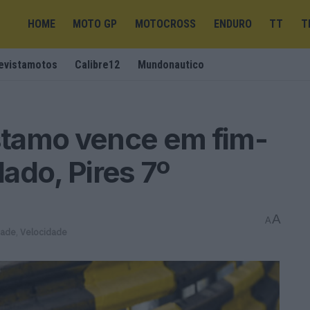
HOME
MOTO GP
MOTOCROSS
ENDURO
TT
T
evistamotos
Calibre12
Mundonautico
tamo vence em fim-
ado, Pires 7º
A
A
dade
,
Velocidade