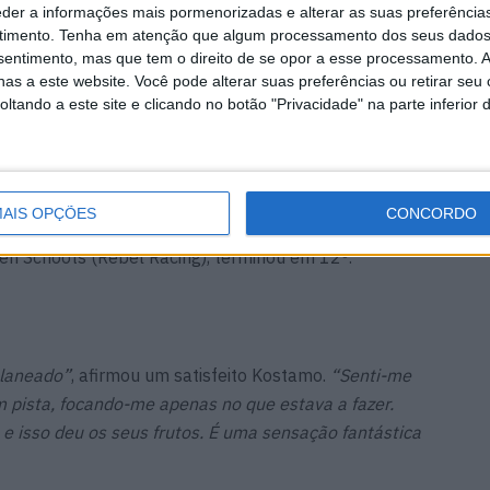
eder a informações mais pormenorizadas e alterar as suas preferência
permaneceu inalterada desde a terceira volta, Maurer
timento.
Tenha em atenção que algum processamento dos seus dados
 de Hodson.
nsentimento, mas que tem o direito de se opor a esse processamento. A
as a este website. Você pode alterar suas preferências ou retirar seu
tando a este site e clicando no botão "Privacidade" na parte inferior 
o primeiro vencedor escandinavo a cruzar a linha de
pole chinesa do jogo à frente de Datzer – o bávaro
“Mister Superbike” Rubatto, que terminou em segundo
is, Maurer, Hodson e Trummer completaram os seis
AIS OPÇÕES
CONCORDO
res a terminar na 7ª posição. A única senhora na
eh Schoots (Rebel Racing), terminou em 12º.
planeado”
, afirmou um satisfeito Kostamo.
“Senti-me
 pista, focando-me apenas no que estava a fazer.
e isso deu os seus frutos. É uma sensação fantástica