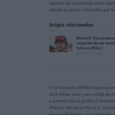
sessões de qualificação como resul
sábado e, assim, o finlandês que f
Artigos relacionados
MotoGP: Ducati dom
segundo dia de test
futuras 850cc
7 AGOSTO, 2026
Erno Kostamo (BMW) chegou assim a
de 8 voltas, com o seu colega da 
a primeira fila da grelha. O britân
(Maurer-Racing by Penz13), ambos 
Honda (AP Racing com Optimark) pr