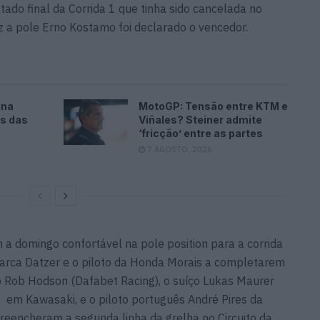
tado final da Corrida 1 que tinha sido cancelada no
ez a pole Erno Kostamo foi declarado o vencedor.
ina
MotoGP: Tensão entre KTM e
es das
Viñales? Steiner admite
‘fricção’ entre as partes
7 AGOSTO, 2026
 domingo confortável na pole position para a corrida
marca Datzer e o piloto da Honda Morais a completarem
ico Rob Hodson (Dafabet Racing), o suíço Lukas Maurer
em Kawasaki, e o piloto português André Pires da
eencheram a segunda linha da grelha no Circuito da