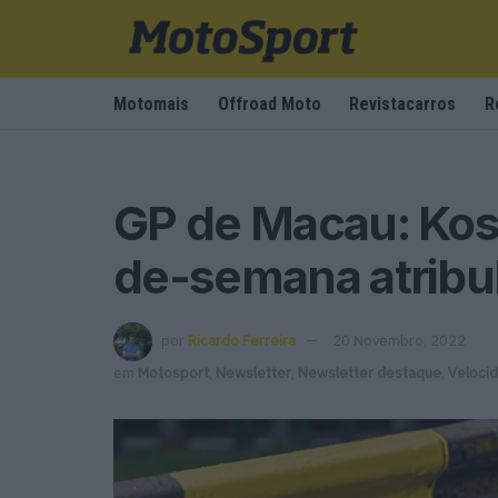
Motomais
Offroad Moto
Revistacarros
R
GP de Macau: Kos
de-semana atribul
por
Ricardo Ferreira
20 Novembro, 2022
em
Motosport
,
Newsletter
,
Newsletter destaque
,
Veloci