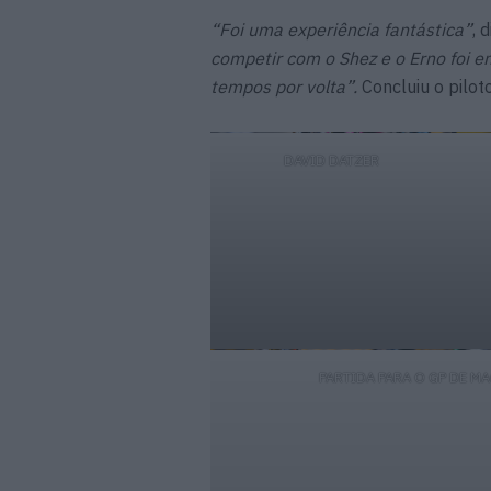
“Foi uma experiência fantástica”
, 
competir com o Shez e o Erno foi e
tempos por volta”.
Concluiu o pilot
DAVID DATZER
PARTIDA PARA O GP DE M