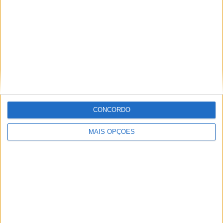
Tags:
Barcelona
Honda
Moto Junior
Yamaha
CONCORDO
MAIS OPÇÕES
Paulo Araújo
Com uma experiência de várias décadas no âmbito do
motociclismo, viajou pelo mundo cobrindo eventos nas
duas rodas. Já foi piloto de velocidade, team manager,
instrutor, jornalista e comentador de rádio e televisão,
especializando nas modalidades de velocidade, em
particular MotoGP, SBK e Endurance.