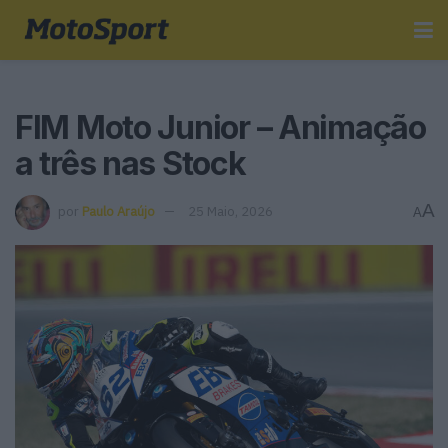
FIM Moto Junior – Animação
a três nas Stock
A
por
Paulo Araújo
25 Maio, 2026
A