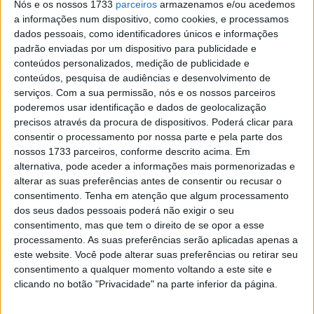
Nós e os nossos 1733
parceiros
armazenamos e/ou acedemos
a informações num dispositivo, como cookies, e processamos
dados pessoais, como identificadores únicos e informações
padrão enviadas por um dispositivo para publicidade e
conteúdos personalizados, medição de publicidade e
Trinta concorrentes alinharam nas Stock, numa das mais
conteúdos, pesquisa de audiências e desenvolvimento de
concorridas grelhas da Moto Junior, mas só acabariam
serviços.
Com a sua permissão, nós e os nossos parceiros
23 na animada corrida única que fechou a ação na
poderemos usar identificação e dados de geolocalização
Catalunha.
precisos através da procura de dispositivos. Poderá clicar para
consentir o processamento por nossa parte e pela parte dos
nossos 1733 parceiros, conforme descrito acima. Em
alternativa, pode aceder a informações mais pormenorizadas e
alterar as suas preferências antes de consentir ou recusar o
consentimento.
Tenha em atenção que algum processamento
dos seus dados pessoais poderá não exigir o seu
consentimento, mas que tem o direito de se opor a esse
processamento. As suas preferências serão aplicadas apenas a
este website. Você pode alterar suas preferências ou retirar seu
consentimento a qualquer momento voltando a este site e
clicando no botão "Privacidade" na parte inferior da página.