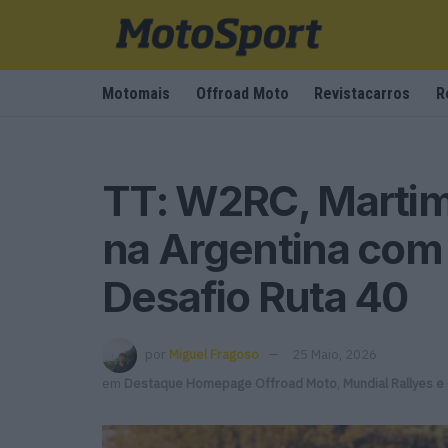
Motomais
Offroad Moto
Revistacarros
R
TT: W2RC, Martim
na Argentina com 
Desafio Ruta 40
por
Miguel Fragoso
25 Maio, 2026
em
Destaque Homepage Offroad Moto
,
Mundial Rallyes e