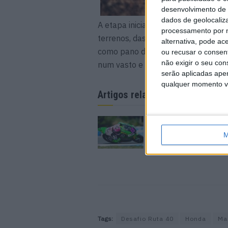
desenvolvimento de 
dados de geolocaliza
A etapa inicial do Desafio YPF Rut
processamento por n
terrenos, das mais diversas e, ce
alternativa, pode ac
como pano de fundo, a competição t
ou recusar o consen
não exigir o seu co
num vasto e veloz salar, que exige
serão aplicadas apen
qualquer momento vol
Artigos relacionados
MotoGP: Moto3, Sco
conquista pole case
M
Silverstone
8 AGOSTO, 2026
Tags:
Desafio Ruta 40
Honda
Ma