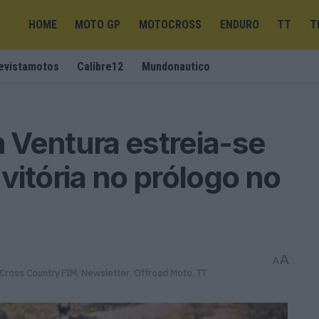
HOME
MOTO GP
MOTOCROSS
ENDURO
TT
T
evistamotos
Calibre12
Mundonautico
 Ventura estreia-se
vitória no prólogo no
A
A
 Cross Country FIM
,
Newsletter
,
Offroad Moto
,
TT