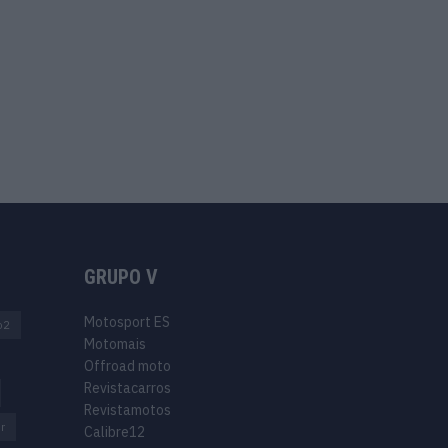
GRUPO V
Motosport ES
o2
Motomais
Offroad moto
Revistacarros
Revistamotos
r
Calibre12