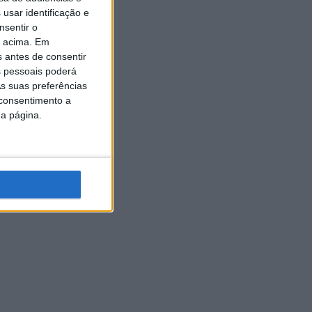
usar identificação e
nsentir o
o acima. Em
s antes de consentir
 pessoais poderá
s suas preferências
 consentimento a
da página.