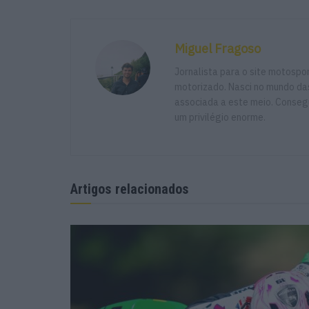
Miguel Fragoso
Jornalista para o site motosp
motorizado. Nasci no mundo das
associada a este meio. Consegu
um privilégio enorme.
Artigos relacionados