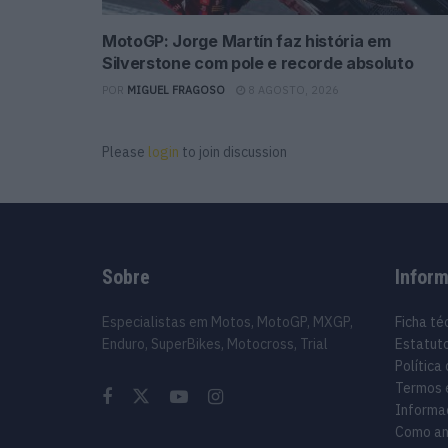
MotoGP: Jorge Martín faz história em
Silverstone com pole e recorde absoluto
POR
MIGUEL FRAGOSO
8 AGOSTO, 2026
Please
login
to join discussion
Sobre
Infor
Especialistas em Motos, MotoGP, MXGP,
Ficha té
Enduro, SuperBikes, Motocross, Trial
Estatuto
Política
Termos 
Informa
Como an