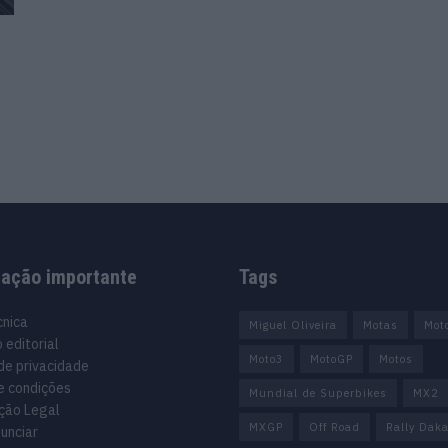
mação importante
Tags
cnica
Miguel Oliveira
Motas
Mot
 editorial
Moto3
MotoGP
Motos
 de privacidade
e condições
Mundial de Superbikes
MX2
ção Legal
MXGP
Off Road
Rally Daka
unciar