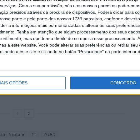
serviços.
Com a sua permissão, nós e os nossos parceiros poderemos 
ção precisos através da procura de dispositivos. Poderá clicar para co
a 40 terá lugar numa variedade de terrenos, paisagens e
ossa parte e pela parte dos nossos 1733 parceiros, conforme descrit
rtamente, das mais belas. Com as montanhas dos Andes
eder a informações mais pormenorizadas e alterar as suas preferência
erá início em imponentes desfiladeiros antes de entrar
timento.
Tenha em atenção que algum processamento dos seus dados
nsentimento, mas que tem o direito de se opor a esse processamento. A
 muita atenção à condução
as a este website. Você pode alterar suas preferências ou retirar seu
tando a este site e clicando no botão "Privacidade" na parte inferior 
tt Ogden
MotoGP: Jorge Martín faz
ira em
história em Silverstone com
AIS OPÇÕES
CONCORDO
pole e recorde absoluto
8 AGOSTO, 2026
rtim Ventura
TT
W2RC