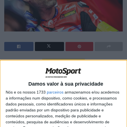
🔊 Ouvir artigo
Johann Zarco parecia completamente esgotado depois
de conquistar a sua segunda vitória consecutiva nas 8
Damos valor à sua privacidade
Horas de Suzuka em condições quentes e sufocantes. O
Nós e os nossos 1733
parceiros
armazenamos e/ou acedemos
piloto francês foi forçado a competir com Takumi
a informações num dispositivo, como cookies, e processamos
Takahashi como dupla depois de Xavi Vierge não ter
dados pessoais, como identificadores únicos e informações
podido participar na clássica de resistência japonesa
padrão enviadas por um dispositivo para publicidade e
conteúdos personalizados, medição de publicidade e
devido ao que a Honda descreveu como “razões
conteúdos, pesquisa de audiências e desenvolvimento de
processuais”.