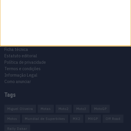
Motocross, Trial
Informação importante
Ficha técnica
Estatuto editorial
Política de privacidade
Termos e condições
Informação Legal
Como anunciar
Tags
Miguel Oliveira
Motas
Moto2
Moto3
MotoGP
Motos
Mundial de Superbikes
MX2
MXGP
Off Road
Rally Dakar