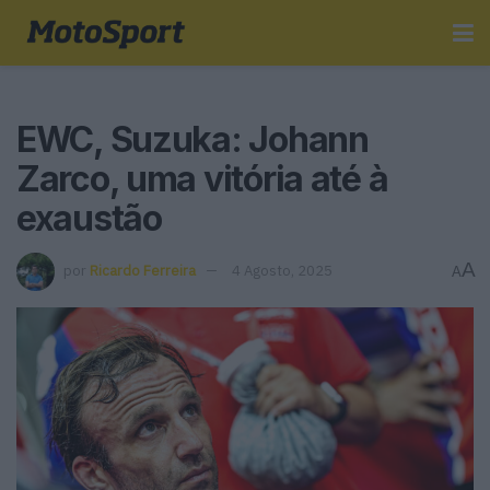
EWC, Suzuka: Johann
Zarco, uma vitória até à
exaustão
A
por
Ricardo Ferreira
4 Agosto, 2025
A