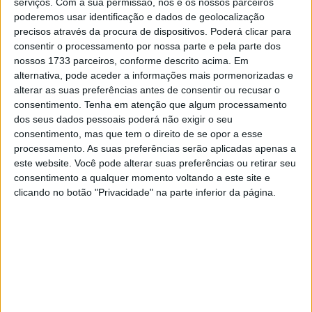
serviços.
Com a sua permissão, nós e os nossos parceiros
poderemos usar identificação e dados de geolocalização
Isto significou que Zarco e Takahashi tiveram de pilotar
precisos através da procura de dispositivos. Poderá clicar para
durante quase quatro horas cada um em Suzuka, com
consentir o processamento por nossa parte e pela parte dos
tempo de inatividade limitado entre os seus turnos,
nossos 1733 parceiros, conforme descrito acima. Em
alternativa, pode aceder a informações mais pormenorizadas e
enquanto os seus rivais foram sujeitos a condições
alterar as suas preferências antes de consentir ou recusar o
menos severas, competindo com três pilotos cada.
consentimento.
Tenha em atenção que algum processamento
dos seus dados pessoais poderá não exigir o seu
Quando Johann Zarco apareceu para a entrevista na TV
consentimento, mas que tem o direito de se opor a esse
após a corrida, parecia exausto, com quatro longos
processamento. As suas preferências serão aplicadas apenas a
turnos no calor a afetá-lo.
este website. Você pode alterar suas preferências ou retirar seu
consentimento a qualquer momento voltando a este site e
clicando no botão "Privacidade" na parte inferior da página.
Artigos relacionados
MotoGP: Ducati domina segundo dia de
testes das futuras 850cc
7 AGOSTO, 2026
MotoGP: Tensão entre KTM e Viñales?
Steiner admite ‘fricção’ entre as partes