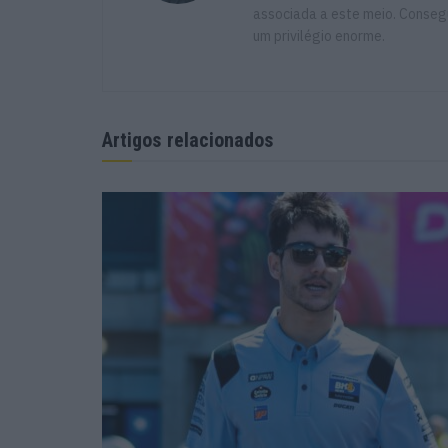
associada a este meio. Consegu
um privilégio enorme.
Artigos relacionados