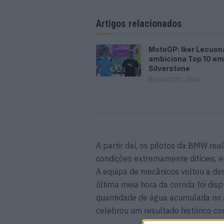
Artigos relacionados
MotoGP: Iker Lecuon
ambiciona Top 10 em
Silverstone
6 AGOSTO, 2026
A partir daí, os pilotos da BMW rea
condições extremamente difíceis, 
A equipa de mecânicos voltou a de
última meia hora da corrida foi di
quantidade de água acumulada no a
celebrou um resultado histórico co