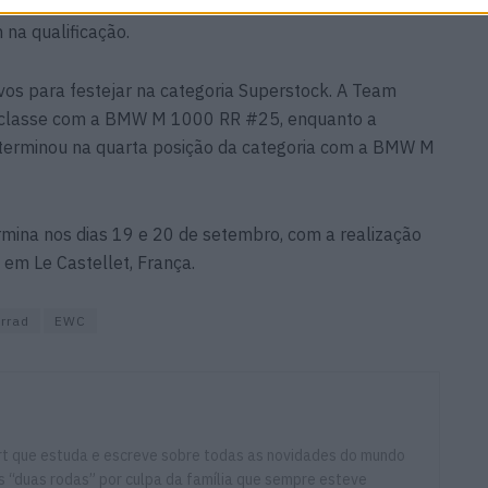
os testes privados antes do evento. O estónio foi
 na qualificação.
s para festejar na categoria Superstock. A Team
da classe com a BMW M 1000 RR #25, enquanto a
rminou na quarta posição da categoria com a BMW M
ina nos dias 19 e 20 de setembro, com a realização
 em Le Castellet, França.
rrad
EWC
ort que estuda e escreve sobre todas as novidades do mundo
 “duas rodas” por culpa da família que sempre esteve