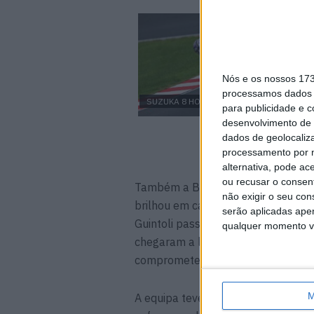
Nós e os nossos 17
processamos dados p
SUZUKA 8 HOURS
8H 
para publicidade e 
desenvolvimento de 
dados de geolocaliza
processamento por n
alternativa, pode ac
ou recusar o consen
Também a BMW Motorrad Motorspo
não exigir o seu co
brilhou em casa. Aos comandos d
serão aplicadas apen
Guintoli passaram grande parte da
qualquer momento vol
chegaram a lutar por um lugar no 
comprometer o resultado final, ter
M
A equipa teve ainda de lidar com a