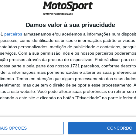
Damos valor à sua privacidade
31
parceiros
armazenamos e/ou acedemos a informações num dispositi
essoais, como identificadores únicos e informações padrão enviadas 
Suzuka
8H Suzuka
conteúdos personalizados, medição de publicidade e conteúdos, pesqui
serviços.
Com a sua permissão, nós e os nossos parceiros poderemos 
ção precisos através da procura de dispositivos. Poderá clicar para co
ossa parte e pela parte dos nossos 1731 parceiros, conforme descrit
eder a informações mais pormenorizadas e alterar as suas preferência
timento.
Tenha em atenção que algum processamento dos seus dados
rt Official Team Japan AutoRace Ube Racing Team
nsentimento, mas que tem o direito de se opor a esse processamento. A
a BMW M 1000 RR #76, Naomichi Uramoto e Sylvain
as a este website. Você pode alterar suas preferências ou retirar seu
 corrida como a melhor equipa BMW em pista e
tando a este site e clicando no botão "Privacidade" na parte inferior 
pódio. No entanto, uma penalização acabou por
minando a prova na quinta posição.
AIS OPÇÕES
CONCORDO
 ausência do seu piloto habitual Hannes Soomer, que