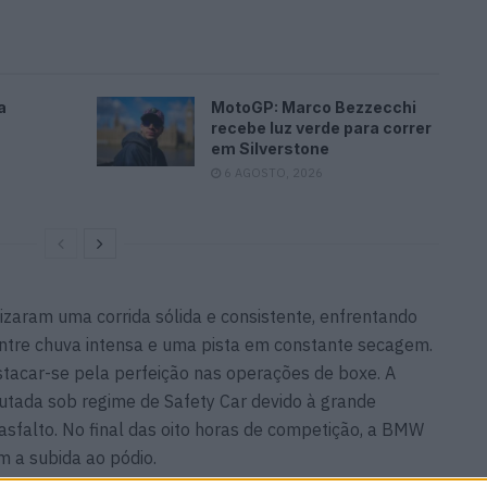
a
MotoGP: Marco Bezzecchi
recebe luz verde para correr
em Silverstone
6 AGOSTO, 2026
lizaram uma corrida sólida e consistente, enfrentando
entre chuva intensa e uma pista em constante secagem.
stacar-se pela perfeição nas operações de boxe. A
sputada sob regime de Safety Car devido à grande
sfalto. No final das oito horas de competição, a BMW
m a subida ao pódio.