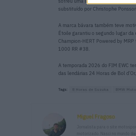
sofreu uma lesão no ombro durante 
substituído por Christophe Ponsson
A marca bávara também teve motivo
Étoile garantiu o segundo lugar 
Champion-HERT Powered by MRP te
1000 RR #38.
A temporada 2026 do FIM EWC term
das lendárias 24 Horas de Bol d’Or,
Tags:
8 Horas de Suzuka
BMW Moto
Miguel Fragoso
Jornalista para o site motosp
motorizado. Nasci no mundo das