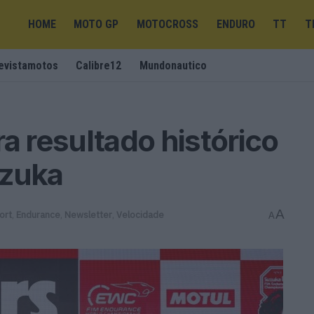
HOME
MOTO GP
MOTOCROSS
ENDURO
TT
T
evistamotos
Calibre12
Mundonautico
 resultado histórico
uzuka
A
ort
,
Endurance
,
Newsletter
,
Velocidade
A