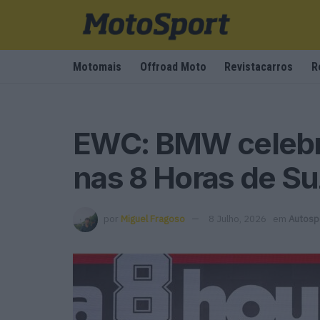
Motomais
Offroad Moto
Revistacarros
R
EWC: BMW celebra
nas 8 Horas de S
por
Miguel Fragoso
8 Julho, 2026
em
Autosp