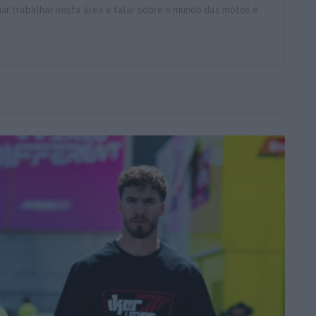
ir trabalhar nesta área e falar sobre o mundo das motos é