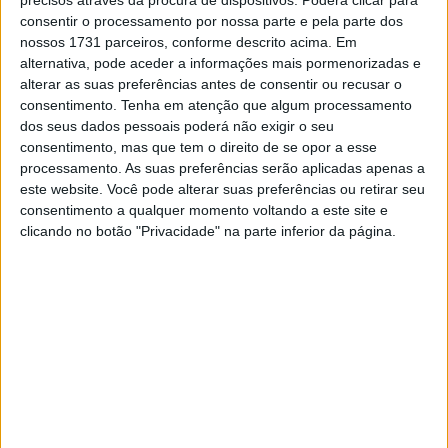
precisos através da procura de dispositivos. Poderá clicar para
consentir o processamento por nossa parte e pela parte dos
As 8 Horas de Spa Motos 2026, a prova que sucede às
nossos 1731 parceiros, conforme descrito acima. Em
míticas 24 H de Le Mans Moto, têm lugar este fim de
alternativa, pode aceder a informações mais pormenorizadas e
alterar as suas preferências antes de consentir ou recusar o
semana.
consentimento.
Tenha em atenção que algum processamento
Os Pilotos e equipas do EWC vão competir frente a frente
dos seus dados pessoais poderá não exigir o seu
na lendária pista de montanha-russa das Ardenas perto
consentimento, mas que tem o direito de se opor a esse
de Liège.
processamento. As suas preferências serão aplicadas apenas a
este website. Você pode alterar suas preferências ou retirar seu
Todos sonham com a vitória nesta edição das 8 Horas de
consentimento a qualquer momento voltando a este site e
Spa Motos, um evento já rico em história que
clicando no botão "Privacidade" na parte inferior da página.
recentemente regressou ao Campeonato Mundial de
Endurance após algumas obras no traçado e com os
olhos postos no futuro!
Proezas técnicas e humanas, estratégia de corrida,
espírito de equipa, resistência: os concorrentes das 8
Horas de Spa Motos estão prontos para o deslumbrar!
Artigos relacionados