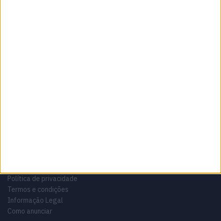
Sobre
Especialistas em Motos, MotoGP, MXGP, Enduro, SuperBikes,
Motocross, Trial
Informação importante
Ficha técnica
Estatuto editorial
Política de privacidade
Termos e condições
Informação Legal
Como anunciar