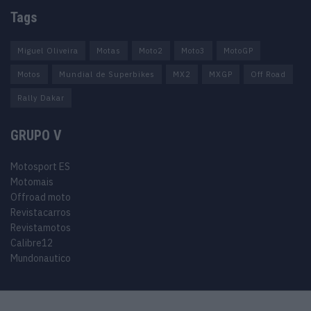
Tags
Miguel Oliveira
Motas
Moto2
Moto3
MotoGP
Motos
Mundial de Superbikes
MX2
MXGP
Off Road
Rally Dakar
GRUPO V
Motosport ES
Motomais
Offroad moto
Revistacarros
Revistamotos
Calibre12
Mundonautico