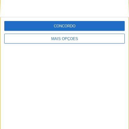
para substituir Zarco em Silverstone
POR
MIGUEL FRAGOSO
6 AGOSTO, 2026
CONCORDO
MAIS OPÇÕES
MotoGP: Grande Prémio da Grã-Bretanha garantido
no calendário até 2028
POR
MIGUEL FRAGOSO
6 AGOSTO, 2026
Please
login
to join discussion