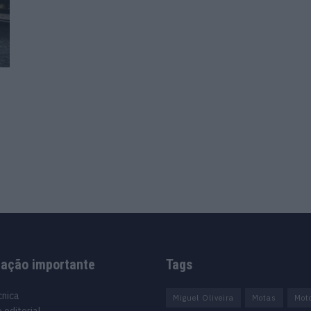
mação importante
Tags
cnica
Miguel Oliveira
Motas
Mot
 editorial