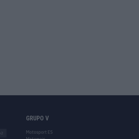
GRUPO V
Motosport ES
o2
Motomais