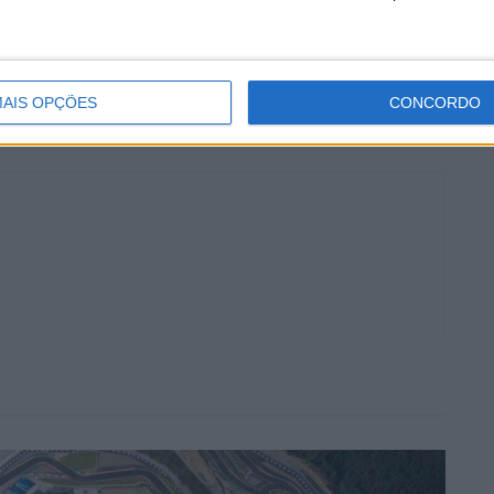
Ninja 400 irão estar entre os mais de 30 concorrentes
na pista que irá fechar o mundial MotoGP em 2021 para
s provas consecutivas neste competitivo campeonato.
AIS OPÇÕES
CONCORDO
dade
ESBK 2021
Isaac Rosa
Loulé
Valência