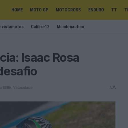
HOME
MOTO GP
MOTOCROSS
ENDURO
TT
T
evistamotos
Calibre12
Mundonautico
cia: Isaac Rosa
desafio
A
a ESBK
,
Velocidade
A