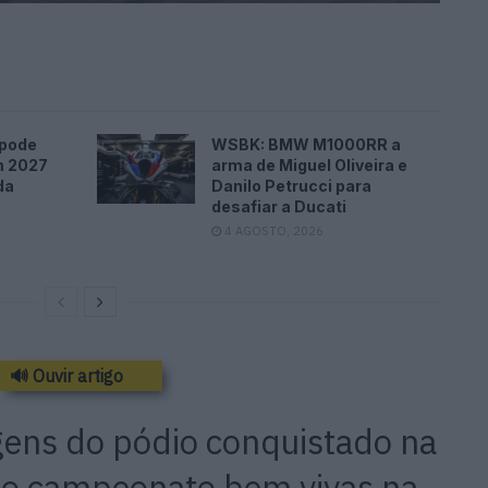
pode
WSBK: BMW M1000RR a
m 2027
arma de Miguel Oliveira e
da
Danilo Petrucci para
desafiar a Ducati
4 AGOSTO, 2026
🔊 Ouvir artigo
ens do pódio conquistado na
do campeonato bem vivas na