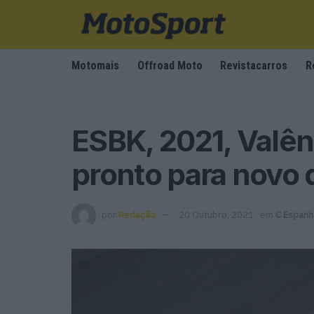
Motomais
Offroad Moto
Revistacarros
R
ESBK, 2021, Valên
pronto para novo 
por
Redação
20 Outubro, 2021
em
C Espanh