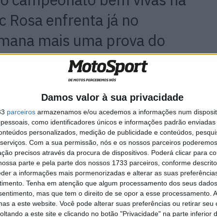
c Rosa enfrenta já no
emana mais uma prova do
hol.
m dos seus circuitos preferidos, o Ricardo Tormo em
Damos valor à sua privacidade
ma prova do campeonato espanhol, o ESBK, que fecha o
m Jerez de La Frontera.
33
parceiros
armazenamos e/ou acedemos a informações num dispositi
essoais, como identificadores únicos e informações padrão enviadas 
conteúdos personalizados, medição de publicidade e conteúdos, pesqui
r ir participar na penúltima prova do
serviços.
Com a sua permissão, nós e os nossos parceiros poderemos 
a (ESBK), em Valência no circuito
ção precisos através da procura de dispositivos. Poderá clicar para co
ossa parte e pela parte dos nossos 1733 parceiros, conforme descrit
circuito que já conheço e que gosto
eder a informações mais pormenorizadas e alterar as suas preferência
ntinuar a evolução feita até aqui e
timento.
Tenha em atenção que algum processamento dos seus dados
nsentimento, mas que tem o direito de se opor a esse processamento. A
as a este website. Você pode alterar suas preferências ou retirar seu
tando a este site e clicando no botão "Privacidade" na parte inferior 