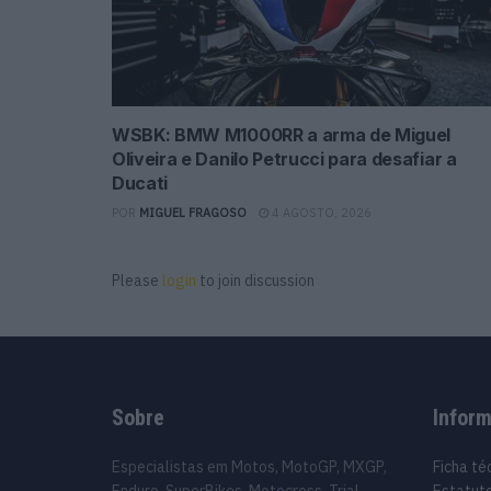
WSBK: BMW M1000RR a arma de Miguel
Oliveira e Danilo Petrucci para desafiar a
Ducati
POR
MIGUEL FRAGOSO
4 AGOSTO, 2026
Please
login
to join discussion
Sobre
Infor
Especialistas em Motos, MotoGP, MXGP,
Ficha té
Enduro, SuperBikes, Motocross, Trial
Estatuto