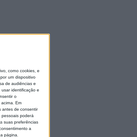
vo, como cookies, e
por um dispositivo
sa de audiências e
usar identificação e
nsentir o
o acima. Em
s antes de consentir
 pessoais poderá
s suas preferências
 consentimento a
da página.