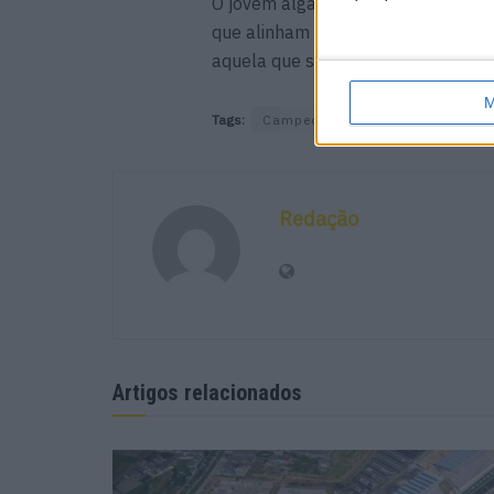
O jovem algarvio e a sua Kawasaki 
que alinham na classe SBK Junior 
aquela que será a primeira de dua
M
Tags:
Campeonato Espanhol de Veloci
Redação
Artigos relacionados