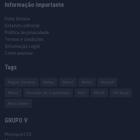
Informação importante
Ficha técnica
Estatuto editorial
Política de privacidade
Termos e condições
Informação Legal
Como anunciar
Tags
Miguel Oliveira
Motas
Moto2
Moto3
MotoGP
Motos
Mundial de Superbikes
MX2
MXGP
Off Road
Rally Dakar
GRUPO V
Motosport ES