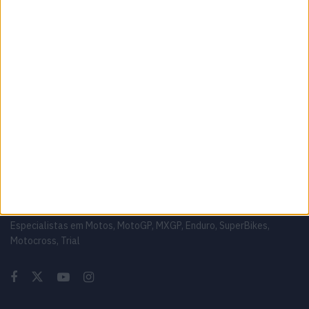
MotoGP: Marco Bezzecchi bate a
concorrência e lidera PR em Silverstone
7 AGOSTO, 2026
MotoGP: Jack Miller compara Yamaha R1 a
uma Moto3 e aproxima-se do WorldSBK
7 AGOSTO, 2026
Sobre
Especialistas em Motos, MotoGP, MXGP, Enduro, SuperBikes,
Motocross, Trial