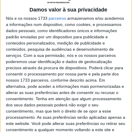
para a Honda Nº 5 de Josh Hook.
Damos valor à sua privacidade
Nós e os nossos 1733
parceiros
armazenamos e/ou acedemos
a informações num dispositivo, como cookies, e processamos
dados pessoais, como identificadores únicos e informações
padrão enviadas por um dispositivo para publicidade e
conteúdos personalizados, medição de publicidade e
conteúdos, pesquisa de audiências e desenvolvimento de
serviços.
Com a sua permissão, nós e os nossos parceiros
poderemos usar identificação e dados de geolocalização
precisos através da procura de dispositivos. Poderá clicar para
consentir o processamento por nossa parte e pela parte dos
O duelo entre a Suzuki Yoshimura SERT Motul e a
nossos 1733 parceiros, conforme descrito acima. Em
alternativa, pode aceder a informações mais pormenorizadas e
Yamaha YART começou bastante cedo na frente da
alterar as suas preferências antes de consentir ou recusar o
corrida, mas a partida foi muito dramática.
consentimento.
Tenha em atenção que algum processamento
dos seus dados pessoais poderá não exigir o seu
Na sela da Yamaha YART, Karel Hanika parou na grelha
consentimento, mas que tem o direito de se opor a esse
de partida e foi 15º na primeira volta.
processamento. As suas preferências serão aplicadas apenas a
este website. Você pode alterar suas preferências ou retirar seu
Artigos relacionados
consentimento a qualquer momento voltando a este site e