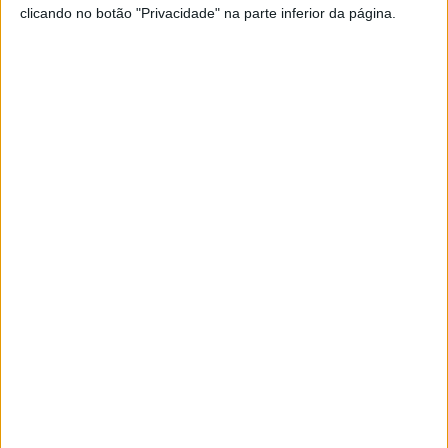
clicando no botão "Privacidade" na parte inferior da página.
MotoGP: Ducati domina segundo dia de
testes das futuras 850cc
7 AGOSTO, 2026
MotoGP: Tensão entre KTM e Viñales?
Steiner admite ‘fricção’ entre as partes
7 AGOSTO, 2026
Uma queda envolvendo três motos – a Wójcik Racing
Team, a RAC41 ChromeBurner e a Team 18 Sapeurs-
Pompiers CMS Motostore muito cedo na curva Dunlop, foi
seguida pela BMW Motorrad World Endurance Team e
pela VRD Igol Experiências com problemas mecânicos.