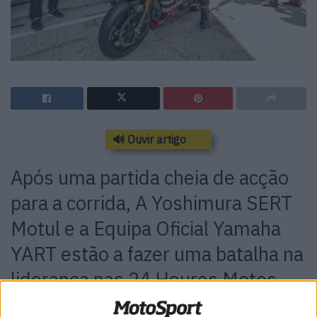
🔊 Ouvir artigo
Após uma partida cheia de acção
para a corrida, A Yoshimura SERT
Motul e a Equipa Oficial Yamaha
YART estão a fazer uma batalha na
liderança nas 24 Heures Motos
A Kawasaki Tati Team Beringer Racing perdeu o 3º lugar