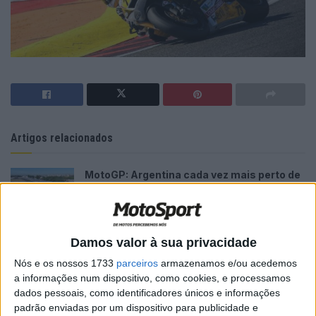
Artigos relacionados
MotoGP: Argentina cada vez mais perto de
voltar ao Mundial em 2027
9 AGOSTO, 2026
MotoGP: Alex Márquez acredita que a
Damos valor à sua privacidade
Aprilia está fora do alcance da Ducati em
Silverstone
Nós e os nossos 1733
parceiros
armazenamos e/ou acedemos
a informações num dispositivo, como cookies, e processamos
9 AGOSTO, 2026
dados pessoais, como identificadores únicos e informações
padrão enviadas por um dispositivo para publicidade e