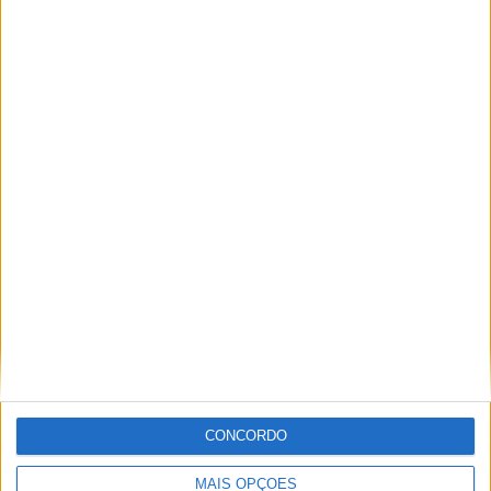
Tags:
AIA Portimão
CNV Moto
CNV Portimão 2
Gonçalo Ribeiro
LST Motorsports
SSTK600
Ricardo Ferreira
Apaixonado por motos desde muito cedo, está desde há
muito ligado à Comunicação Social, tendo trabalhado em
diversos meios como AutoHoje, revista Motociclismo,
jornal Volante, revista MotoMagazine e Autosport, entre
outros.
CONCORDO
Artigos relacionados
MAIS OPÇÕES