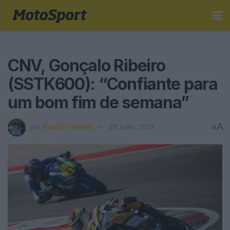
CNV, Gonçalo Ribeiro
(SSTK600): “Confiante para
um bom fim de semana”
A
por
Ricardo Ferreira
28 Julho, 2023
A