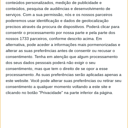
conteúdos personalizados, medição de publicidade e
conteúdos, pesquisa de audiências e desenvolvimento de
serviços.
Com a sua permissão, nós e os nossos parceiros
🔊 Ouvir artigo
poderemos usar identificação e dados de geolocalização
precisos através da procura de dispositivos. Poderá clicar para
consentir o processamento por nossa parte e pela parte dos
O Campeonato Nacional de Velocidade
nossos 1733 parceiros, conforme descrito acima. Em
(CNV Moto) prossegue este fim-de-
alternativa, pode aceder a informações mais pormenorizadas e
alterar as suas preferências antes de consentir ou recusar o
semana para a quarta ronda, desta vez
consentimento.
Tenha em atenção que algum processamento
em Portimão, prova onde Gonçalo Ribeiro
dos seus dados pessoais poderá não exigir o seu
– atual 2º classificado na classe
consentimento, mas que tem o direito de se opor a esse
processamento. As suas preferências serão aplicadas apenas a
Superstock 600 aos comandos de uma
este website. Você pode alterar suas preferências ou retirar seu
Yamaha R6 – promete dar luta pelo lugar
consentimento a qualquer momento voltando a este site e
clicando no botão "Privacidade" na parte inferior da página.
mais alto do pódio.
“Regressamos a este fantástico circuito. Apesar de
nunca me ter conseguido adaptar a estas longas retas e
curvas a muita velocidade, tenho sentido evolução desde