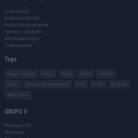
Ficha técnica
Estatuto editorial
Política de privacidade
Termos e condições
Informação Legal
Como anunciar
Tags
Miguel Oliveira
Motas
Moto2
Moto3
MotoGP
Motos
Mundial de Superbikes
MX2
MXGP
Off Road
Rally Dakar
GRUPO V
Motosport ES
Motomais