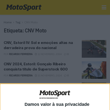
Home
Tag
CNV Moto
Etiqueta:
CNV Moto
CNV, Estoril IV: Sol e emoções altas na
derradeira prova do nacional
POR
RICARDO FERREIRA
12 NOVEMBRO, 2024
0
CNV 2024, Estoril: Gonçalo Ribeiro
conquista título de Superstock 600
POR
RICARDO FERREIRA
11 NOVEMBRO, 2024
0
CNV 2024: Gonçalo Ribeiro a um passo
do título
POR
RICARDO FERREIRA
8 NOVEMBRO, 2024
0
Damos valor à sua privacidade
CNV Moto 2024: Rodrigo Valente bisa o