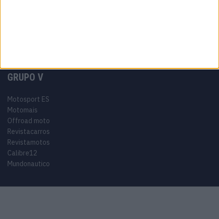
Miguel Oliveira
Motas
Moto2
Moto3
MotoGP
Motos
Mundial de Superbikes
MX2
MXGP
Off Road
Rally Dakar
GRUPO V
Motosport ES
Motomais
Offroad moto
Revistacarros
Revistamotos
Calibre12
Mundonautico
© 2024 Motosport copyright