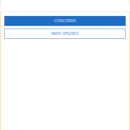
Sobre
CONCORDO
Especialistas em Motos, MotoGP, MXGP, Enduro, SuperBikes,
MAIS OPÇÕES
Motocross, Trial
Informação importante
Ficha técnica
Estatuto editorial
Política de privacidade
Termos e condições
Informação Legal
Como anunciar
Tags