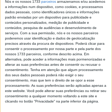
pódio no Estoril
Nós e os nossos 1733
parceiros
armazenamos e/ou acedemos
a informações num dispositivo, como cookies, e processamos
POR
RICARDO FERREIRA
30 ABRIL, 2024
0
dados pessoais, como identificadores únicos e informações
padrão enviadas por um dispositivo para publicidade e
CNV, Gonçalo Ribeiro (SSTK600):
conteúdos personalizados, medição de publicidade e
“Confiante para um bom fim de semana”
conteúdos, pesquisa de audiências e desenvolvimento de
POR
RICARDO FERREIRA
28 JULHO, 2023
0
serviços.
Com a sua permissão, nós e os nossos parceiros
poderemos usar identificação e dados de geolocalização
CNV, Ivo Lopes: “Quero chegar ao
precisos através da procura de dispositivos. Poderá clicar para
Campeonato do Mundo de SBK!”
consentir o processamento por nossa parte e pela parte dos
POR
RICARDO FERREIRA
23 FEVEREIRO, 2023
0
nossos 1733 parceiros, conforme descrito acima. Em
alternativa, pode aceder a informações mais pormenorizadas e
CNV, 2020: Portimão 2 este fim-de-
alterar as suas preferências antes de consentir ou recusar o
semana
consentimento.
Tenha em atenção que algum processamento
POR
PAULO ARAÚJO
11 AGOSTO, 2020
0
dos seus dados pessoais poderá não exigir o seu
consentimento, mas que tem o direito de se opor a esse
Troféu Kawasaki ZCUP.PT – Último Round
processamento. As suas preferências serão aplicadas apenas a
2019 no Autódromo do Estoril 19/20 Out.
este website. Você pode alterar suas preferências ou retirar seu
POR
PEDRO ROCHA
17 OUTUBRO, 2019
0
consentimento a qualquer momento voltando a este site e
clicando no botão "Privacidade" na parte inferior da página.
Tendências
Comentários
Novidades