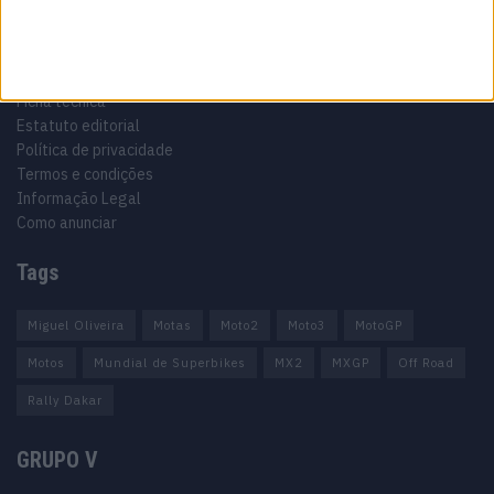
Informação importante
Ficha técnica
Estatuto editorial
Política de privacidade
Termos e condições
Informação Legal
Como anunciar
Tags
Miguel Oliveira
Motas
Moto2
Moto3
MotoGP
Motos
Mundial de Superbikes
MX2
MXGP
Off Road
Rally Dakar
GRUPO V