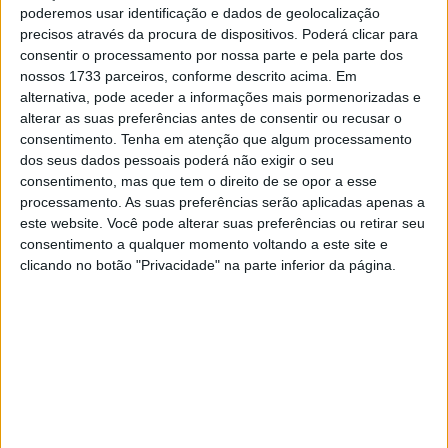
piloto que esteve aos comandos da Yamaha R6.
poderemos usar identificação e dados de geolocalização
precisos através da procura de dispositivos. Poderá clicar para
No primeiro dia de treinos livres tudo correu bem. Os
consentir o processamento por nossa parte e pela parte dos
meus mecânicos afinaram a nova Yamaha R6 e estava a
nossos 1733 parceiros, conforme descrito acima. Em
fazer cada vez melhores tempos. Na sexta feira sofri
alternativa, pode aceder a informações mais pormenorizadas e
alterar as suas preferências antes de consentir ou recusar o
uma queda e fui obrigado a utilizar a moto suplente. No
consentimento.
Tenha em atenção que algum processamento
sábado nos treinos cronometrados não estava a ser fácil
dos seus dados pessoais poderá não exigir o seu
atingir os tempos dos meus adversários, mas mesmo
consentimento, mas que tem o direito de se opor a esse
assim consegui fazer um tempo de 1m38.717s que me
processamento. As suas preferências serão aplicadas apenas a
este website. Você pode alterar suas preferências ou retirar seu
qualificou para o oitavo lugar da grelha de partida”,
consentimento a qualquer momento voltando a este site e
começou por dizer Ivo Lopes.
clicando no botão "Privacidade" na parte inferior da página.
“Ontem no Warm Up, tudo parecia estar a compor-se e
fiz o terceiro melhor tempo, lugar que me deixou
confiante para a corrida. Mais tarde, já na corrida, fiz um
bom arranque, integrando o grupo da frente, na quarta
posição, mas após algumas curvas, o piloto que seguia
na minha frente sofreu uma queda e, para me desviar