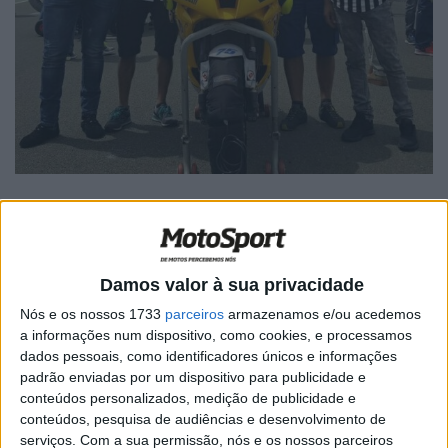
Damos valor à sua privacidade
🔊 Ouvir artigo
Nós e os nossos 1733
parceiros
armazenamos e/ou acedemos
Atual campeão europeu da categoria Superstock 600,
a informações num dispositivo, como cookies, e processamos
Ivo Lopes esteve presente no último fim de semana no
dados pessoais, como identificadores únicos e informações
circuito Ricardo Tormo, em Valência, para a primeira
padrão enviadas por um dispositivo para publicidade e
conteúdos personalizados, medição de publicidade e
ronda do competitivo Campeonato Espanhol de
conteúdos, pesquisa de audiências e desenvolvimento de
Velocidade. Porém nem tudo correu da melhor forma ao
serviços.
Com a sua permissão, nós e os nossos parceiros