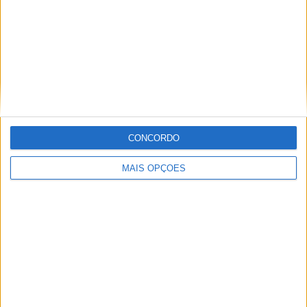
Artigos relacionados
MotoGP: Jorge Martín não dá hipóteses e
vence Sprint marcada pelo domínio da
CONCORDO
Aprilia
MAIS OPÇÕES
POR
MIGUEL FRAGOSO
8 AGOSTO, 2026