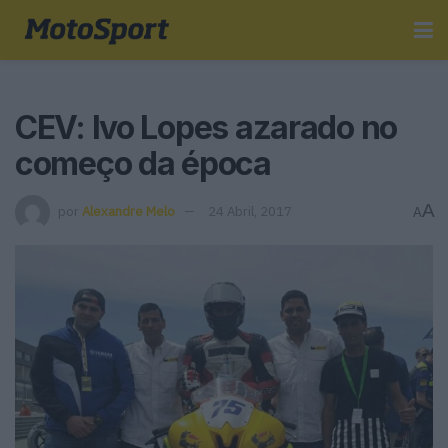
CEV: Ivo Lopes azarado no
começo da época
A
por
Alexandre Melo
24 Abril, 2017
A