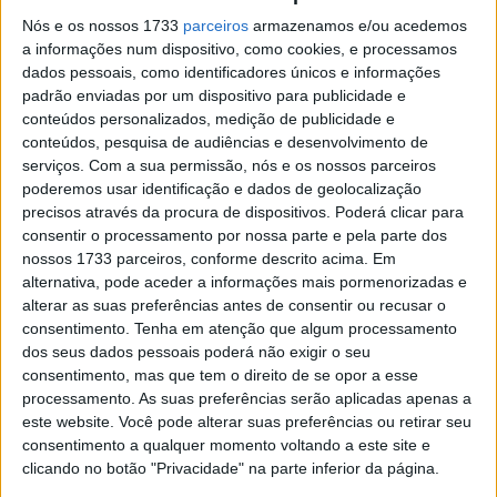
Álvaro Bautista soma agora uma vantagem de sessenta
Nós e os nossos 1733
parceiros
armazenamos e/ou acedemos
a informações num dispositivo, como cookies, e processamos
pontos, faltando ainda sessenta e dois disponíveis. As
dados pessoais, como identificadores únicos e informações
palavras do espanhol no final do fim de semana
padrão enviadas por um dispositivo para publicidade e
português:
conteúdos personalizados, medição de publicidade e
conteúdos, pesquisa de audiências e desenvolvimento de
“O Toprak não tinha nada a perder e hoje tentou de tudo.
serviços.
Com a sua permissão, nós e os nossos parceiros
Tentei ficar com ele e não forçar o pneu dianteiro. O meu
poderemos usar identificação e dados de geolocalização
precisos através da procura de dispositivos. Poderá clicar para
ritmo era mais rápido em alguns pontos, mas ele sempre
consentir o processamento por nossa parte e pela parte dos
tentava me ultrapassar em todas as curvas, por dentro
nossos 1733 parceiros, conforme descrito acima. Em
ou por fora. Tentei fechar todas as portas, porque espero
alternativa, pode aceder a informações mais pormenorizadas e
que ele sempre tente correr como fez hoje”.
alterar as suas preferências antes de consentir ou recusar o
consentimento.
Tenha em atenção que algum processamento
dos seus dados pessoais poderá não exigir o seu
consentimento, mas que tem o direito de se opor a esse
processamento. As suas preferências serão aplicadas apenas a
este website. Você pode alterar suas preferências ou retirar seu
consentimento a qualquer momento voltando a este site e
clicando no botão "Privacidade" na parte inferior da página.