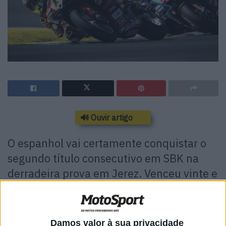
🔊 Ouvir artigo
O espanhol vai certamente conquistar o
segundo título consecutivo em SBK na
derradeira prova em Jerez. Venceu vinte e
quatro corridas, é um rolo compressor e
também dominou o último fim de semana
em Portugal.
Damos valor à sua privacidade