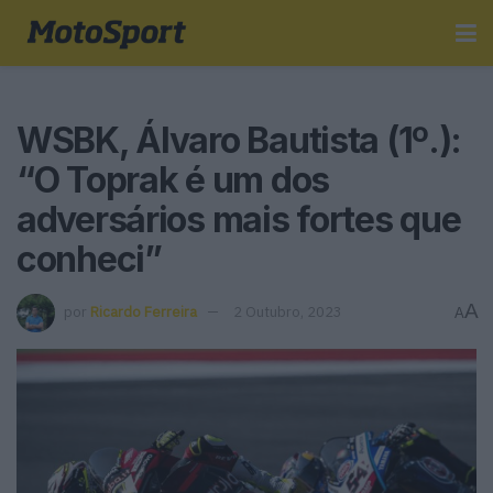
WSBK, Álvaro Bautista (1º.):
“O Toprak é um dos
adversários mais fortes que
conheci”
A
por
Ricardo Ferreira
2 Outubro, 2023
A