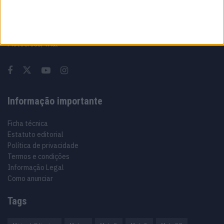
Sobre
Especialistas em Motos, MotoGP, MXGP, Enduro, SuperBikes,
Motocross, Trial
Informação importante
Ficha técnica
Estatuto editorial
Política de privacidade
Termos e condições
Informação Legal
Como anunciar
Tags