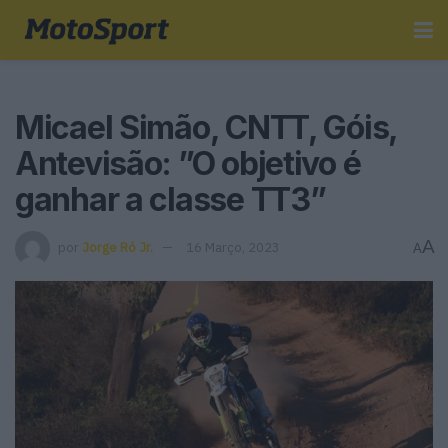
Micael Simão, CNTT, Góis,
Antevisão: ”O objetivo é
ganhar a classe TT3”
A
por
Jorge Ró Jr.
16 Março, 2023
A