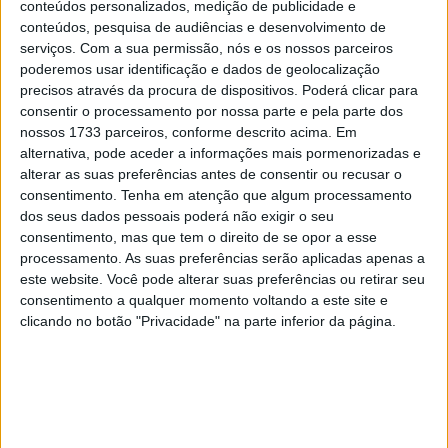
conteúdos personalizados, medição de publicidade e
quatro meses, pelo que o sucesso na prova alentejana,
conteúdos, pesquisa de audiências e desenvolvimento de
ainda em fase de recuperação, se revelou uma conquista
serviços.
Com a sua permissão, nós e os nossos parceiros
muito importante. O piloto segue agora para a prova
poderemos usar identificação e dados de geolocalização
precisos através da procura de dispositivos. Poderá clicar para
beirã ainda mais ambicioso e motivado.
consentir o processamento por nossa parte e pela parte dos
nossos 1733 parceiros, conforme descrito acima. Em
“
Venho de uma lesão complicada, desde o ano passado,
alternativa, pode aceder a informações mais pormenorizadas e
tenho estado a trabalhar nisso com o intuito de me
alterar as suas preferências antes de consentir ou recusar o
recuperar e de estar na melhor forma física possível.
consentimento.
Tenha em atenção que algum processamento
Para Góis quero perceber o meu ritmo e o dos
dos seus dados pessoais poderá não exigir o seu
consentimento, mas que tem o direito de se opor a esse
adversários de Beja para esta prova. Já tivemos mais
processamento. As suas preferências serão aplicadas apenas a
algum contacto com a mota entretanto. Tudo isto é um
este website. Você pode alterar suas preferências ou retirar seu
processo que requer bastante trabalho e sobretudo
consentimento a qualquer momento voltando a este site e
paciência. Vamos com o objetivo de ganhar a classe TT3
clicando no botão "Privacidade" na parte inferior da página.
e andar perto do topo da classificação geral
”, revela o
jovem piloto apoiado pela Campicarn que sobre os
objetivos para a restante temporada “levanta o véu”
sobre a intenção de uma aposta na internacionalização: