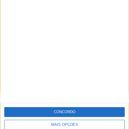
(Texto: A2 Comunicação)
(Foto: Fernando Machado/Shutter Up)
Tags:
Arganil
Campeonato Nacional Todo-o-Terreno
CNTT 2023
Góis
Micael Simão
Raide TT Góis Arganil
TT3
Jorge Ró Jr.
CONCORDO
Artigos relacionados
MAIS OPÇÕES