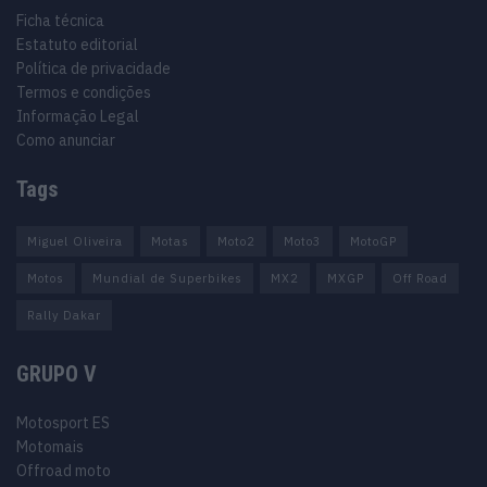
Ficha técnica
Estatuto editorial
Política de privacidade
Termos e condições
Informação Legal
Como anunciar
Tags
Miguel Oliveira
Motas
Moto2
Moto3
MotoGP
Motos
Mundial de Superbikes
MX2
MXGP
Off Road
Rally Dakar
GRUPO V
Motosport ES
Motomais
Offroad moto