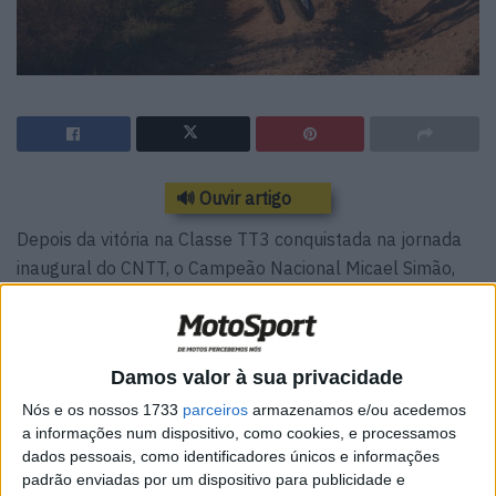
🔊 Ouvir artigo
Depois da vitória na Classe TT3 conquistada na jornada
inaugural do CNTT, o Campeão Nacional Micael Simão,
parte no próximo fim-de-semana para a segunda
jornada, o Raide “Paraíso do Todo-o-Terreno” que vai
percorrer as pistas serranas de Góis e Arganil, na
Damos valor à sua privacidade
liderança do respetivo campeonato.
Nós e os nossos 1733
parceiros
armazenamos e/ou acedemos
No final de 2022 e após ter alcançado o título, Micael
a informações num dispositivo, como cookies, e processamos
dados pessoais, como identificadores únicos e informações
Simão sofreu uma aparatosa queda na mítica Baja
padrão enviadas por um dispositivo para publicidade e
Portalegre que o manteve arredado das competições por