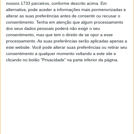
nossos 1733 parceiros, conforme descrito acima. Em
especial entre San Juan e Villa Carlos Paz na quarta
alternativa, pode aceder a informações mais pormenorizadas e
posição a 3m47s do vencedor.
alterar as suas preferências antes de consentir ou recusar o
consentimento.
Tenha em atenção que algum processamento
Destaque ainda para Alejandro Patronelli, segundo da
dos seus dados pessoais poderá não exigir o seu
consentimento, mas que tem o direito de se opor a esse
classificação geral, que terminou esta etapa a 4m15 do
processamento. As suas preferências serão aplicadas apenas a
vencedor.
este website. Você pode alterar suas preferências ou retirar seu
consentimento a qualquer momento voltando a este site e
Artigos relacionados
clicando no botão "Privacidade" na parte inferior da página.
Troféu Yamaha com jornada animada em
Rio Maior
24 JUNHO, 2026
TT: Martim Ventura conquista o Desafio
Ruta 40 e assume a liderança do Mundial
Rally2
2 JUNHO, 2026