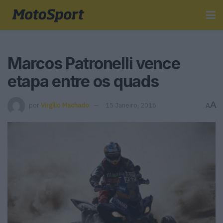
Marcos Patronelli vence
etapa entre os quads
A
por
Virgílio Machado
15 Janeiro, 2016
A