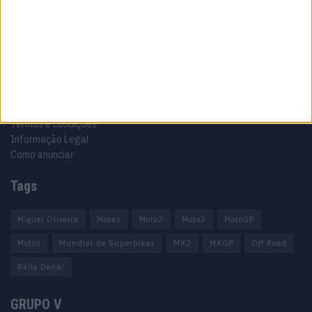
Informação importante
Ficha técnica
Estatuto editorial
Política de privacidade
Termos e condições
Informação Legal
Como anunciar
Tags
Miguel Oliveira
Motas
Moto2
Moto3
MotoGP
Motos
Mundial de Superbikes
MX2
MXGP
Off Road
Rally Dakar
GRUPO V