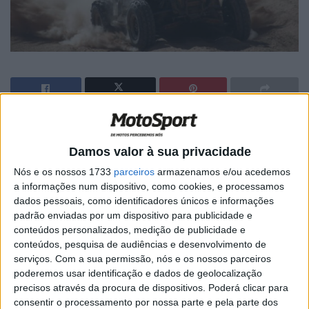
🔊 Ouvir artigo
Damos valor à sua privacidade
Marcos Patronelli foi o vencedor da 12ª etapa do Dakar
numa tirada bastante animada e em que vários pilotos
Nós e os nossos 1733
parceiros
armazenamos e/ou acedemos
a informações num dispositivo, como cookies, e processamos
assumiram a liderança. O líder da classificação geral deu
dados pessoais, como identificadores únicos e informações
um passo importante rumo a vitória na presente edição
padrão enviadas por um dispositivo para publicidade e
da prova ao terminar a etapa com uma vantagem de 9
conteúdos personalizados, medição de publicidade e
segundos sobre Walter Nosiglia e 49s sobre Serguei
conteúdos, pesquisa de audiências e desenvolvimento de
serviços.
Com a sua permissão, nós e os nossos parceiros
Karyakin que chegou a liderar a etapa já na sua fase
poderemos usar identificação e dados de geolocalização
final.
precisos através da procura de dispositivos. Poderá clicar para
consentir o processamento por nossa parte e pela parte dos
Gonzalez Ferioli, outro dos líderes desta tirada, acabou a