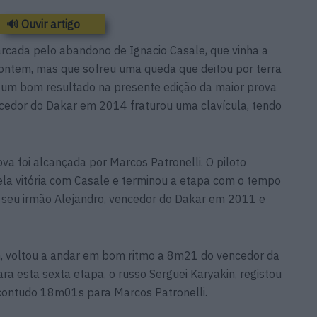
🔊 Ouvir artigo
arcada pelo abandono de Ignacio Casale, que vinha a
ontem, mas que sofreu uma queda que deitou por terra
 um bom resultado na presente edição da maior prova
cedor do Dakar em 2014 fraturou uma clavícula, tendo
ova foi alcançada por Marcos Patronelli. O piloto
ela vitória com Casale e terminou a etapa com o tempo
eu irmão Alejandro, vencedor do Dakar em 2011 e
h, voltou a andar em bom ritmo a 8m21 do vencedor da
ara esta sexta etapa, o russo Serguei Karyakin, registou
contudo 18m01s para Marcos Patronelli.