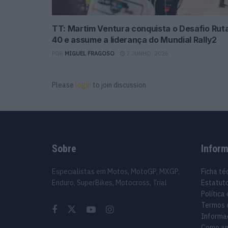
TT: Martim Ventura conquista o Desafio Rut
40 e assume a liderança do Mundial Rally2
POR
MIGUEL FRAGOSO
2 JUNHO, 2026
Please
login
to join discussion
Sobre
Infor
Especialistas em Motos, MotoGP, MXGP,
Ficha té
Enduro, SuperBikes, Motocross, Trial
Estatuto
Política
Termos 
Informa
Como an