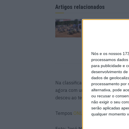
Artigos relacionados
Troféu Yamaha com 
animada em Rio Mai
24 JUNHO, 2026
Nós e os nossos 17
processamos dados p
para publicidade e 
desenvolvimento de 
dados de geolocaliza
Na classificação geral provisória, 
processamento por n
agora com uma vantagem de 2m48s 
alternativa, pode ac
ou recusar o consen
desceu ao terceiro lugar a 5m39 do 
não exigir o seu co
serão aplicadas apen
Tempos
ONLINE
qualquer momento vol
Foto: José Mario Dias