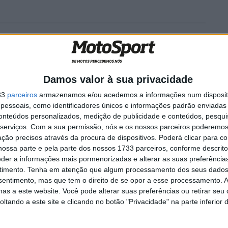
jornada
TT: Martim Ventura
or
conquista o Desafio Ruta 40
e assume a liderança do
Mundial Rally2
Damos valor à sua privacidade
2 JUNHO, 2026
33
parceiros
armazenamos e/ou acedemos a informações num dispositi
essoais, como identificadores únicos e informações padrão enviadas 
conteúdos personalizados, medição de publicidade e conteúdos, pesqui
serviços.
Com a sua permissão, nós e os nossos parceiros poderemos 
ção precisos através da procura de dispositivos. Poderá clicar para co
Marcos Patronelli é o novo líder dos quads no Dakar,
ossa parte e pela parte dos nossos 1733 parceiros, conforme descrit
para o seu irmão Alejandro, enquanto Karyakin
eder a informações mais pormenorizadas e alterar as suas preferência
timento.
Tenha em atenção que algum processamento dos seus dados
líder.
nsentimento, mas que tem o direito de se opor a esse processamento. A
as a este website. Você pode alterar suas preferências ou retirar seu
tando a este site e clicando no botão "Privacidade" na parte inferior 