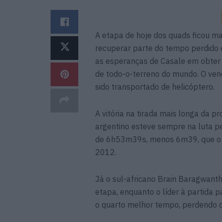
A etapa de hoje dos quads ficou m
recuperar parte do tempo perdido 
as esperanças de Casale em obter
de todo-o-terreno do mundo. O ven
sido transportado de helicóptero.
A vitória na tirada mais longa da pr
argentino esteve sempre na luta p
de 6h53m39s, menos 6m39, que o s
2012.
Já o sul-africano Brain Baragwant
etapa, enquanto o líder à partida p
o quarto melhor tempo, perdendo 