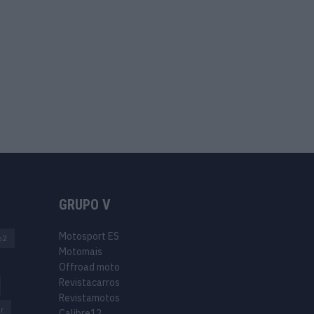
GRUPO V
Motosport ES
o2
Motomais
Offroad moto
Revistacarros
Revistamotos
r
Calibre12