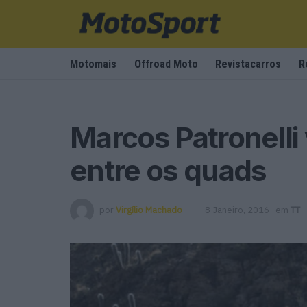
Motomais
Offroad Moto
Revistacarros
R
Marcos Patronelli
entre os quads
por
Virgílio Machado
8 Janeiro, 2016
em
TT