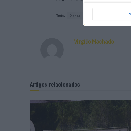
M
Tags:
Dakar
Marcos Patronelli
Virgílio Machado
Artigos relacionados