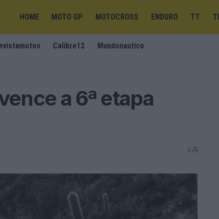
HOME
MOTO GP
MOTOCROSS
ENDURO
TT
T
evistamotos
Calibre12
Mundonautico
 vence a 6ª etapa
A
A