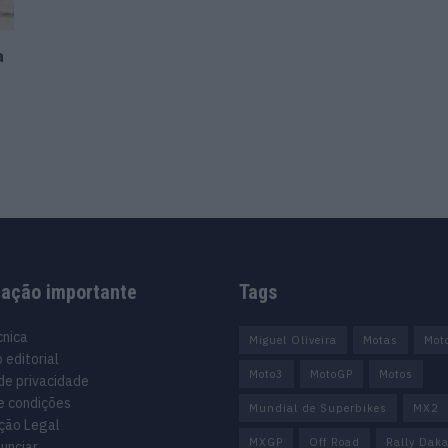
a
mação importante
Tags
cnica
Miguel Oliveira
Motas
Mot
 editorial
Moto3
MotoGP
Motos
 de privacidade
e condições
Mundial de Superbikes
MX2
ção Legal
MXGP
Off Road
Rally Daka
unciar