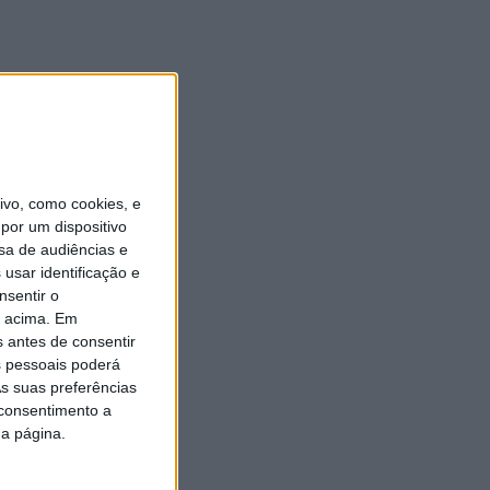
vo, como cookies, e
por um dispositivo
sa de audiências e
usar identificação e
nsentir o
o acima. Em
s antes de consentir
 pessoais poderá
s suas preferências
 consentimento a
da página.