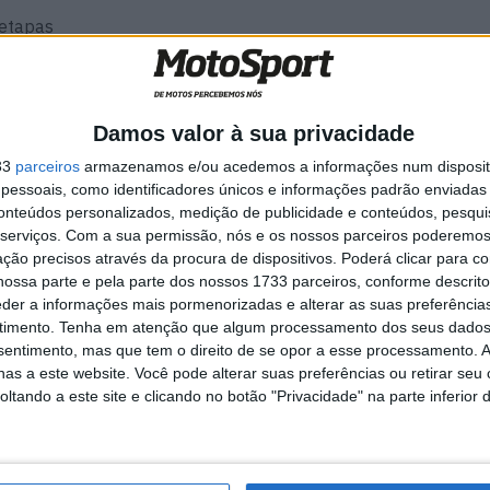
 etapas
tapas
tapas
Damos valor à sua privacidade
tapas
33
parceiros
armazenamos e/ou acedemos a informações num dispositi
tapas
essoais, como identificadores únicos e informações padrão enviadas 
tapas
conteúdos personalizados, medição de publicidade e conteúdos, pesqui
serviços.
Com a sua permissão, nós e os nossos parceiros poderemos 
tapas
ção precisos através da procura de dispositivos. Poderá clicar para co
ossa parte e pela parte dos nossos 1733 parceiros, conforme descrit
tapas
eder a informações mais pormenorizadas e alterar as suas preferência
tapas
timento.
Tenha em atenção que algum processamento dos seus dados
nsentimento, mas que tem o direito de se opor a esse processamento. A
tapas
as a este website. Você pode alterar suas preferências ou retirar seu
tapas
tando a este site e clicando no botão "Privacidade" na parte inferior 
tapas
tapas