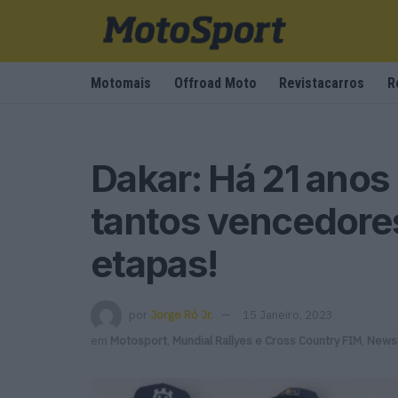
Motomais
Offroad Moto
Revistacarros
R
Dakar: Há 21 anos
tantos vencedores
etapas!
por
Jorge Ró Jr.
15 Janeiro, 2023
em
Motosport
,
Mundial Rallyes e Cross Country FIM
,
Newsl