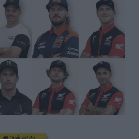
🔊 Ouvir artigo