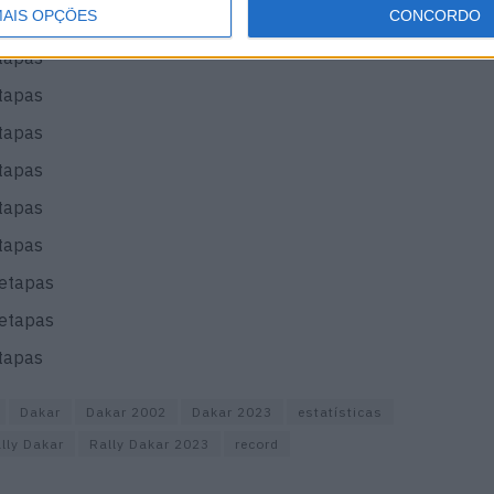
AIS OPÇÕES
CONCORDO
tapas
tapas
tapas
tapas
tapas
tapas
tapas
 etapas
 etapas
tapas
Dakar
Dakar 2002
Dakar 2023
estatísticas
lly Dakar
Rally Dakar 2023
record