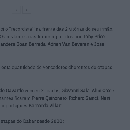
oi o “recordista” na frente das 2 vitórias do seu irmão,
 Os restantes dias foram repartidos por
Toby Price
,
Sanders
,
Joan Barreda
,
Adrien Van Beveren
e
Jose
m esta quantidade de vencedores diferentes de etapas
 de Gavardo
venceu 3 tiradas,
Giovanni Sala
,
Alfie Cox
e
tantes ficaram
Pierre Quinonero
,
Richard Sainct
,
Nani
 o português
Bernardo Villar
!
 etapas do Dakar desde 2000: