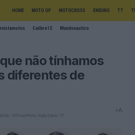
HOME
MOTO GP
MOTOCROSS
ENDURO
TT
T
evistamotos
Calibre12
Mundonautico
 que não tínhamos
 diferentes de
A
A
etter
,
Offroad Moto
,
Rally Dakar
,
TT