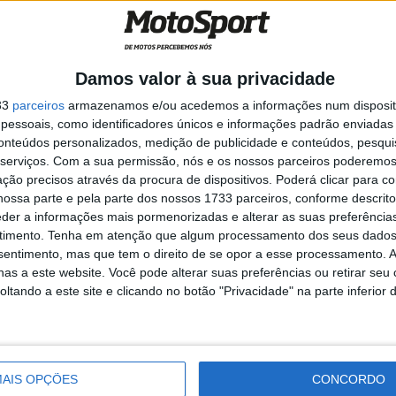
cial cronometrada. A primeira parte é um labirinto de
Damos valor à sua privacidade
33
parceiros
armazenamos e/ou acedemos a informações num dispositi
essoais, como identificadores únicos e informações padrão enviadas 
a
MotoGP: Marco Bezzecchi
conteúdos personalizados, medição de publicidade e conteúdos, pesqui
recebe luz verde para correr
em Silverstone
serviços.
Com a sua permissão, nós e os nossos parceiros poderemos 
ção precisos através da procura de dispositivos. Poderá clicar para co
6 AGOSTO, 2026
ossa parte e pela parte dos nossos 1733 parceiros, conforme descrit
eder a informações mais pormenorizadas e alterar as suas preferência
timento.
Tenha em atenção que algum processamento dos seus dados
nsentimento, mas que tem o direito de se opor a esse processamento. A
as a este website. Você pode alterar suas preferências ou retirar seu
tando a este site e clicando no botão "Privacidade" na parte inferior 
undial Rally Raid
Dakar 2024
Daniel Sanders
RallyGP
W2RC
AIS OPÇÕES
CONCORDO