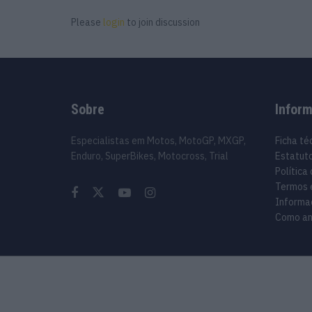
Please
login
to join discussion
Sobre
Infor
Especialistas em Motos, MotoGP, MXGP,
Ficha té
Enduro, SuperBikes, Motocross, Trial
Estatuto
Política
Termos 
Informa
Como an
© 2024 Motosport copyright