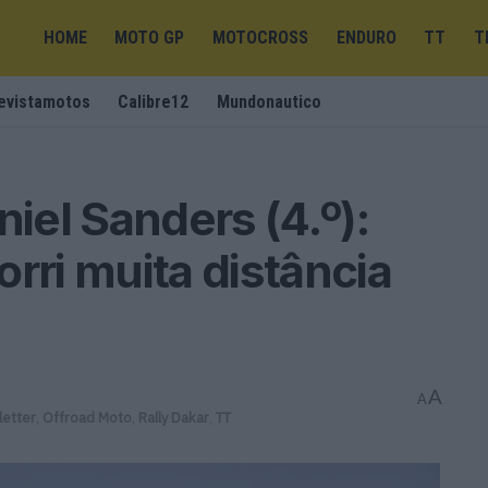
HOME
MOTO GP
MOTOCROSS
ENDURO
TT
T
evistamotos
Calibre12
Mundonautico
niel Sanders (4.º):
rri muita distância
A
A
etter
,
Offroad Moto
,
Rally Dakar
,
TT