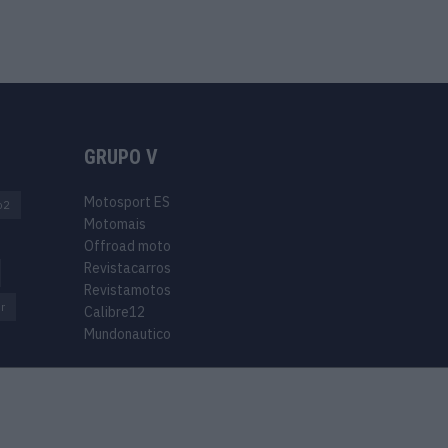
GRUPO V
Motosport ES
o2
Motomais
Offroad moto
Revistacarros
Revistamotos
r
Calibre12
Mundonautico