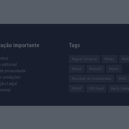
mação importante
Tags
cnica
Miguel Oliveira
Motas
Mot
 editorial
Moto3
MotoGP
Motos
 de privacidade
e condições
Mundial de Superbikes
MX2
ção Legal
MXGP
Off Road
Rally Daka
unciar