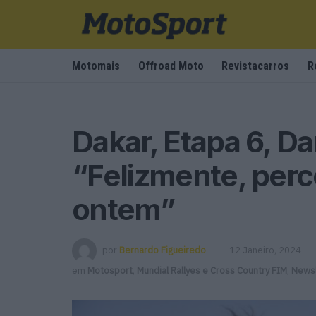
Motomais
Offroad Moto
Revistacarros
R
Dakar, Etapa 6, Da
“Felizmente, perco
ontem”
por
Bernardo Figueiredo
12 Janeiro, 2024
em
Motosport
,
Mundial Rallyes e Cross Country FIM
,
Newsl