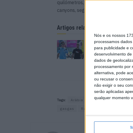
quilómetros, dos quais 483 em espe
canyons, seguido por dunas.
Artigos relacionados
Nós e os nossos 17
processamos dados p
MotoGP: Iker Lecuon
para publicidade e 
ambiciona Top 10 em
Silverstone
desenvolvimento de 
dados de geolocaliza
6 AGOSTO, 2026
processamento por n
alternativa, pode ac
ou recusar o consen
não exigir o seu co
serão aplicadas apen
qualquer momento vol
Tags:
Arábia Saudita
Campeonato M
gasgas
Rali Dakar
Rally Dakar
M