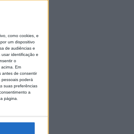
vo, como cookies, e
por um dispositivo
sa de audiências e
usar identificação e
nsentir o
o acima. Em
s antes de consentir
 pessoais poderá
s suas preferências
 consentimento a
da página.