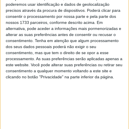
companheiros de equipa Sebastian Bühler e Ross Branch.
poderemos usar identificação e dados de geolocalização
Parecendo estar na melhor forma, Cornejo está focado
precisos através da procura de dispositivos. Poderá clicar para
consentir o processamento por nossa parte e pela parte dos
em garantir um final louvável para a Hero MotoSports no
nossos 1733 parceiros, conforme descrito acima. Em
Dakar 2025.
alternativa, pode aceder a informações mais pormenorizadas e
alterar as suas preferências antes de consentir ou recusar o
Nacho Cornejo:
“A sétima etapa está concluída e hoje
consentimento.
Tenha em atenção que algum processamento
diverti-me muito a conduzir no deserto. A cada dia que
dos seus dados pessoais poderá não exigir o seu
passa, sinto-me mais confiante na minha moto e estou
consentimento, mas que tem o direito de se opor a esse
processamento. As suas preferências serão aplicadas apenas a
determinado a recuperar terreno na classificação geral. O
este website. Você pode alterar suas preferências ou retirar seu
meu objetivo é conseguir um bom resultado para a minha
consentimento a qualquer momento voltando a este site e
incrível equipa, que tem trabalhado incansavelmente nos
clicando no botão "Privacidade" na parte inferior da página.
bastidores. Obrigado a todos pelo apoio inabalável.
Vamos continuar a ultrapassar os nossos limites e a dar
o nosso melhor, dia após dia!”
Artigos relacionados
WSBK: Franco Morbidelli a um passo da