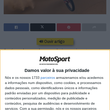
🔊 Ouvir artigo
Continuando o seu desempenho impressionante na
edição deste ano do rali mais difícil do mundo, o piloto da
Hero, Nacho Cornejo, cruzou a linha de chegada hoje com
o 7º tempo mais rápido. Este resultado mantém a sua 8ª
Damos valor à sua privacidade
posição na classificação geral.
Nós e os nossos 1733
parceiros
armazenamos e/ou acedemos
a informações num dispositivo, como cookies, e processamos
Atualmente no seu décimo rali Dakar e na sua terceira
dados pessoais, como identificadores únicos e informações
corrida com a Hero MotoSports, Nacho Cornejo está
padrão enviadas por um dispositivo para publicidade e
conteúdos personalizados, medição de publicidade e
pronto para liderar o ataque da equipa, impulsionando o
conteúdos, pesquisa de audiências e desenvolvimento de
rali, especialmente após a infeliz saída dos seus
serviços.
Com a sua permissão, nós e os nossos parceiros