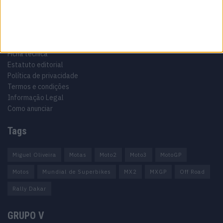
Informação importante
Ficha técnica
Estatuto editorial
Política de privacidade
Termos e condições
Informação Legal
Como anunciar
Tags
Miguel Oliveira
Motas
Moto2
Moto3
MotoGP
Motos
Mundial de Superbikes
MX2
MXGP
Off Road
Rally Dakar
GRUPO V