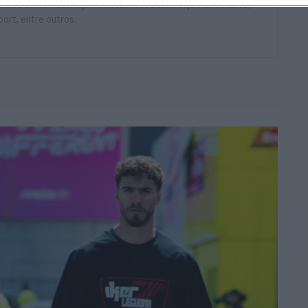
eios como AutoHoje, revista Motociclismo, jornal Volante,
ort, entre outros.