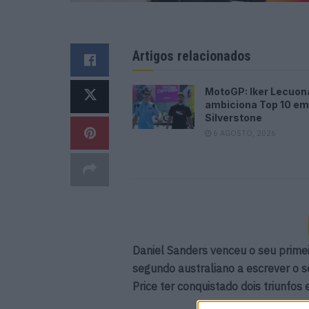
Artigos relacionados
MotoGP: Iker Lecuon
ambiciona Top 10 em
Silverstone
6 AGOSTO, 2026
Daniel Sanders venceu o seu primei
segundo australiano a escrever o 
Price ter conquistado dois triunfo