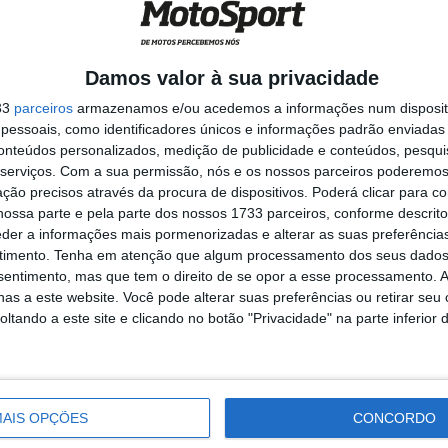
ver o bivouac e senti arrepios instantâneos por todo o
queria acreditar. Todas as emoções começaram a surgir
ada. É a maior corrida do mundo de motas e de todo-o-
Damos valor à sua privacidade
nal de Seis Dias (ISDE) e agora o Dakar, é o culminar
33
parceiros
armazenamos e/ou acedemos a informações num dispositi
reira e de tudo o que queria alcançar. É um feito
essoais, como identificadores únicos e informações padrão enviadas 
mília, os meus amigos, a minha namorada e todos os
conteúdos personalizados, medição de publicidade e conteúdos, pesqui
serviços.
Com a sua permissão, nós e os nossos parceiros poderemos 
ltos e baixos ao longo do caminho, finalmente tudo
ção precisos através da procura de dispositivos. Poderá clicar para co
ra capaz do fazer, todos os que me apoiaram ao longo
ossa parte e pela parte dos nossos 1733 parceiros, conforme descrit
mos três anos de muitos baixos, realmente, agora
eder a informações mais pormenorizadas e alterar as suas preferência
balho árduo valeu a pena”.
timento.
Tenha em atenção que algum processamento dos seus dados
nsentimento, mas que tem o direito de se opor a esse processamento. A
as a este website. Você pode alterar suas preferências ou retirar seu
 Sanders
Etapa 12 Dakar
KTM
tando a este site e clicando no botão "Privacidade" na parte inferior 
AIS OPÇÕES
CONCORDO
ito cedo, está desde há muito ligado à Comunicação Social,