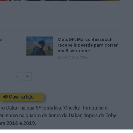
a
MotoGP: Marco Bezzecchi
recebe luz verde para correr
em Silverstone
6 AGOSTO, 2026
🔊 Ouvir artigo
ro Dakar na sua 5ª tentativa. ‘Chucky’ tornou-se o
seu nome no quadro de honra do Dakar, depois de Toby
s em 2016 e 2019.