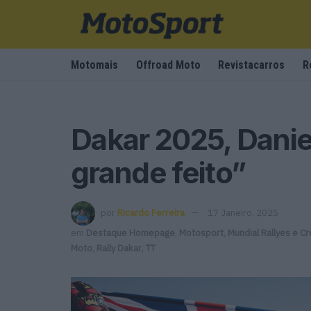
Motomais
Offroad Moto
Revistacarros
R
Dakar 2025, Danie
grande feito”
por
Ricardo Ferreira
17 Janeiro, 2025
em
Destaque Homepage
,
Motosport
,
Mundial Rallyes e C
Moto
,
Rally Dakar
,
TT