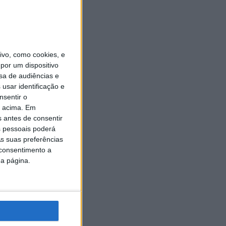
vo, como cookies, e
por um dispositivo
sa de audiências e
usar identificação e
nsentir o
o acima. Em
s antes de consentir
 pessoais poderá
s suas preferências
 consentimento a
da página.