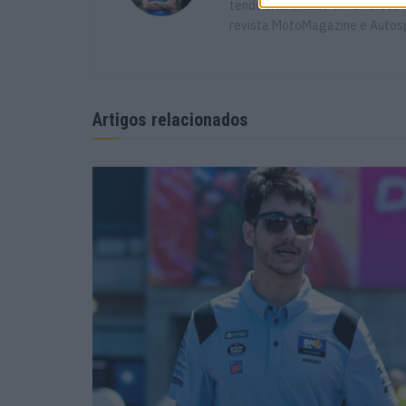
tendo trabalhado em diversos m
revista MotoMagazine e Autosp
Artigos relacionados