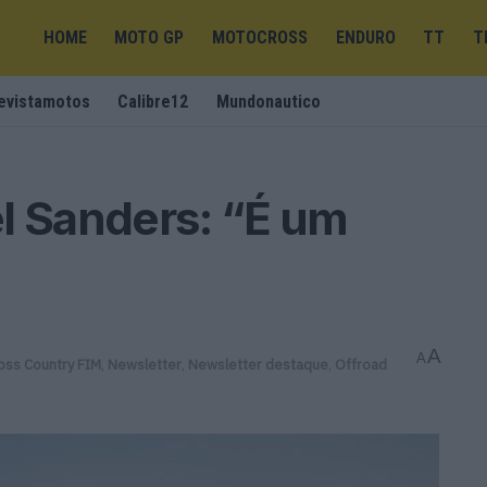
HOME
MOTO GP
MOTOCROSS
ENDURO
TT
T
evistamotos
Calibre12
Mundonautico
l Sanders: “É um
A
A
ross Country FIM
,
Newsletter
,
Newsletter destaque
,
Offroad