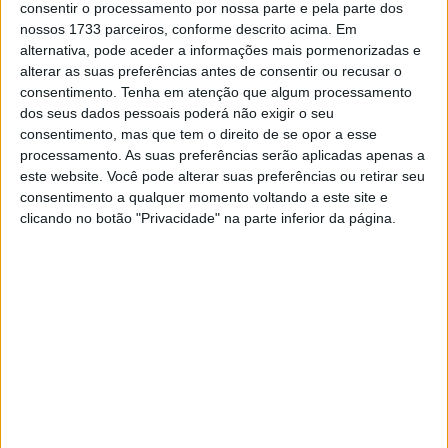
consentir o processamento por nossa parte e pela parte dos
nossos 1733 parceiros, conforme descrito acima. Em
alternativa, pode aceder a informações mais pormenorizadas e
alterar as suas preferências antes de consentir ou recusar o
consentimento.
Tenha em atenção que algum processamento
dos seus dados pessoais poderá não exigir o seu
🔊 Ouvir artigo
consentimento, mas que tem o direito de se opor a esse
processamento. As suas preferências serão aplicadas apenas a
Com o 2º lugar no seu 4º Dakar, Tosha Schareina foi o
este website. Você pode alterar suas preferências ou retirar seu
rival mais ameaçador para Daniel Sanders, que, tal como
consentimento a qualquer momento voltando a este site e
o espanhol, é um dos mais jovens pilotos de Rally GP
clicando no botão "Privacidade" na parte inferior da página.
neste Dakar, para além de Edgar Canet. A nova geração
assumiu o controlo neste Dakar e marca um ponto de
viragem geracional na hierarquia das motos.
– “Estou muito feliz por estar aqui na linha de chegada.
Foi uma corrida muito difícil e muitos dos veteranos
disseram-me isso mesmo. Foi a edição mais difícil de
sempre, por isso estou muito feliz por estar aqui na linha
de chegada, muito feliz pela equipa e por todos por este