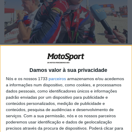
Damos valor à sua privacidade
Artigos relacionados
Nós e os nossos 1733
parceiros
armazenamos e/ou acedemos
a informações num dispositivo, como cookies, e processamos
dados pessoais, como identificadores únicos e informações
MotoGP: Alex Márquez supera Bezzecchi
padrão enviadas por um dispositivo para publicidade e
por 0,173s no FP1 em Silverstone
conteúdos personalizados, medição de publicidade e
7 AGOSTO, 2026
conteúdos, pesquisa de audiências e desenvolvimento de
serviços.
Com a sua permissão, nós e os nossos parceiros
MotoGP: Moto2, ‘Manu’ González confirma
poderemos usar identificação e dados de geolocalização
favoritismo e lidera FP1 em Silverstone
precisos através da procura de dispositivos. Poderá clicar para
7 AGOSTO, 2026