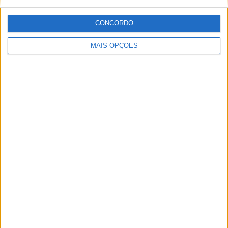
CONCORDO
MAIS OPÇÕES
MotoGP: Moto2, ‘Manu’ González confirma
favoritismo e lidera FP1 em Silverstone
POR
MIGUEL FRAGOSO
7 AGOSTO, 2026
Please
login
to join discussion
Novidades
Tendências
Comentários