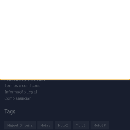
Sobre
Especialistas em Motos, MotoGP, MXGP, Enduro, SuperBikes,
Motocross, Trial
Informação importante
Ficha técnica
Estatuto editorial
Política de privacidade
Termos e condições
Informação Legal
Como anunciar
Tags
Miguel Oliveira
Motas
Moto2
Moto3
MotoGP