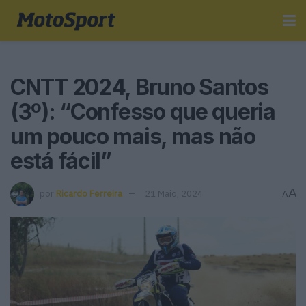
CNTT 2024, Bruno Santos
(3º): “Confesso que queria
um pouco mais, mas não
está fácil”
A
por
Ricardo Ferreira
21 Maio, 2024
A