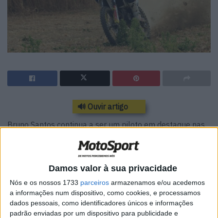
🔊 Ouvir artigo
Bruno Santos continua a ser um piloto em destaque nas
competições nacionais e internacionais de todo-o-do-
terreno. No passado fim-de-semana foi terceiro
classificado na Baja de Lagos onde averbou ainda o
Damos valor à sua privacidade
segundo lugar da Classe TT3.
Nós e os nossos 1733
parceiros
armazenamos e/ou acedemos
a informações num dispositivo, como cookies, e processamos
O piloto de Torres Vedras, bi-campeão nacional de Rally
dados pessoais, como identificadores únicos e informações
Raid, somou este fim de semana mais duas subidas ao
padrão enviadas por um dispositivo para publicidade e