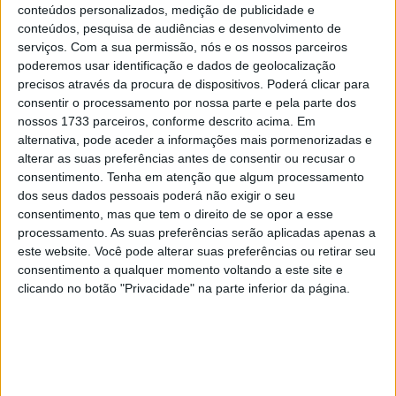
pódio aumentando para onze o número de vezes que
conteúdos personalizados, medição de publicidade e
essa consagração já ocorreu este ano e em todas as sete
conteúdos, pesquisa de audiências e desenvolvimento de
serviços.
Com a sua permissão, nós e os nossos parceiros
provas que disputou, duas do Campeonato do Mundo,
poderemos usar identificação e dados de geolocalização
uma da Taça do Mundo e quatro do Campeonato
precisos através da procura de dispositivos. Poderá clicar para
Nacional de Todo-o-Terreno.
consentir o processamento por nossa parte e pela parte dos
nossos 1733 parceiros, conforme descrito acima. Em
Aos comandos de uma Husqvarna FE 501 o piloto
alternativa, pode aceder a informações mais pormenorizadas e
apoiado pela Momento TT começou por ser o quarto
alterar as suas preferências antes de consentir ou recusar o
consentimento.
Tenha em atenção que algum processamento
mais rápido no prólogo de 5,03 km que se disputou na
dos seus dados pessoais poderá não exigir o seu
sexta-feira tendo no dia seguinte terminado o setor
consentimento, mas que tem o direito de se opor a esse
seletivo de 160,62 km em idêntica posição. No derradeiro
processamento. As suas preferências serão aplicadas apenas a
dia de prova ascendeu ao terceiro lugar posição que
este website. Você pode alterar suas preferências ou retirar seu
consentimento a qualquer momento voltando a este site e
ocupa atualmente no Campeonato Nacional.
clicando no botão "Privacidade" na parte inferior da página.
Artigos relacionados
MotoGP: Iker Lecuona ambiciona Top 10 em
Silverstone