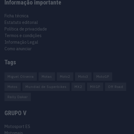
Informação importante
Ficha técnica
Estatuto editorial
Política de privacidade
Termos e condições
Informação Legal
Como anunciar
Tags
Miguel Oliveira
Motas
Moto2
Moto3
MotoGP
Motos
Mundial de Superbikes
MX2
MXGP
Off Road
Rally Dakar
GRUPO V
Motosport ES
Motomais